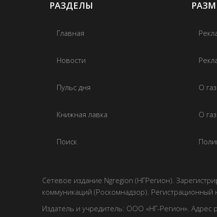
РАЗДЕЛЫ
РАЗМ
Главная
Рекл
Новости
Рекла
Пульс дня
О га
Книжная лавка
О га
Поиск
Поли
Сетевое издание Ngregion (НГРегион). Зарегист
коммуникаций (Роскомнадзор). Регистрационный 
Издатель и учредитель: ООО «НГ-Регион». Адрес ред