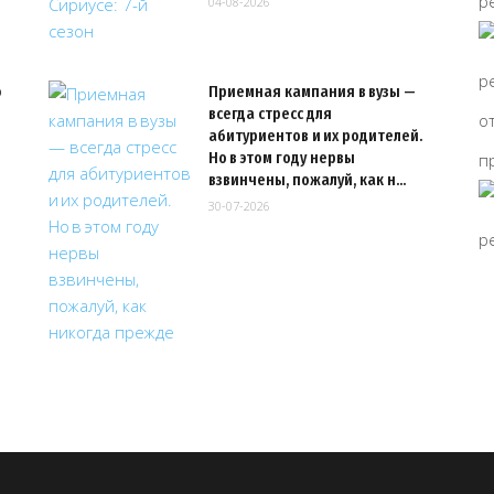
04-08-2026
ю
Приемная кампания в вузы —
всегда стресс для
абитуриентов и их родителей.
Но в этом году нервы
взвинчены, пожалуй, как н…
30-07-2026