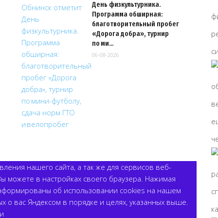
День физкультурника.
Программа обширная:
благотворительный пробег
«Дорога добра», турнир
по ми…
06-08-2026
ления нашего сайта, а так же для сервисов веб-
Вы можете в настройках своего браузера. Нажимая
нформированы об использовании cookies на нашем
ых о вас Яндексом в порядке и целях, указанных выше.
и