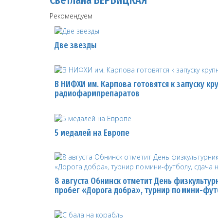
Рекомендуем
Две звезды
В НИФХИ им. Карпова готовятся к запуску кр
радиофармпрепаратов
5 медалей на Европе
8 августа Обнинск отметит День физкульту
пробег «Дорога добра», турнир по мини-футб