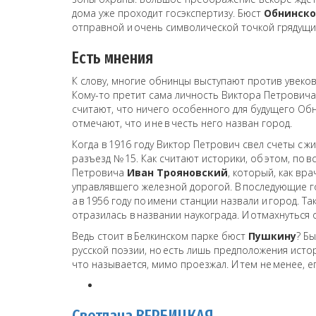
дома уже проходит госэкспертизу. Бюст
Обнинско
отправной и очень символической точкой грядущи
Есть мнения
К слову, многие обнинцы выступают против увеко
Кому-то претит сама личность Виктора Петровича 
считают, что ничего особенного для будущего Обни
отмечают, что и не в честь него назван город.
Когда в 1916 году Виктор Петрович свел счеты с 
разъезд № 15. Как считают историки, об этом, по 
Петровича
Иван Трояновский
, который, как вр
управлявшего железной дорогой. В последующие г
а в 1956 году по имени станции назвали и город. 
отразилась в названии наукограда. И отмахнуться 
Ведь стоит в Белкинском парке бюст
Пушкину
? Б
русской поэзии, но есть лишь предположения истор
что называется, мимо проезжал. И тем не менее, е
Светлана ВЕРБИЦКАЯ