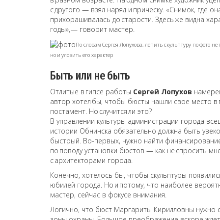
с другого — взял наряд и прическу. «Снимок, где 
прихорашивалась до старости. Здесь же видна ха
годы», — говорит мастер.
По словам Сергея Лопухова, лепить скульптуру по фото не 
но и уловить его характер
Быть или не быть
Отлитые в гипсе работы
Сергей Лопухов
намерен
автор хотел бы, чтобы бюсты нашли свое место в 
постамент. Но случится ли это?
В управлении культуры администрации города всец
истории Обнинска обязательно должна быть увеко
быстрый. Во-первых, нужно найти финансировани
по поводу установки бюстов — как не спросить м
с архитекторами города.
Конечно, хотелось бы, чтобы скульптуры появилис
юбилей города. Но и потому, что наиболее вероят
мастер, сейчас в фокусе внимания.
Логично, что бюст Маргариты Кирилловны нужно с
зоны охраны. Большое преображение вскоре ждет 