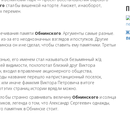
го
стал бы вишенкой на торте. А может, и наоборот,
П
х перемен.
Ж
вечивания памяти
Обнинского
. Аргументы самые разные.
п
из-за его неоднозначных взглядов и поступков. Другие
нска он и не сделал, чтобы ставить ему памятники. Третьи
жизнью, его именем стал называться безымянный ж/д
всей видимости, похлопотал близкий друг Виктора
ач, входил в правление акционерного общества,
оды название перешло на пристанционный поселок,
Так или иначе фамилия Виктора Петровича в итоге
от этих страниц истории вряд ли можно.
ыло бы странно сравнивать величину
Обнинского
и солнца
иков, легенда о том, что Александр Сергеевич однажды,
го памятник в Обнинске стоит.