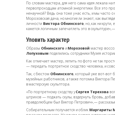
По словам мастера, для него сама идея лежала на 
первопроходцам атомной энергетики. Все это про 
ненаучной? Ведь она тоже у нас есть, и мы часто о
Морозовская дача, но многие ли знают, как выгляд
личности
Виктора Обнинского
, но, как ни крут
кажется логичным запечатлеть это в скульптуре»,
Уловить характер
Образы
Обнинского
и
Морозовой
мастер воссоз
Лопуховым
поделились сотрудники Музея истори
Как отмечает мастер, лепить по фото не так прост
— передать портретное сходство человека, и совс
Так, с бюстом
Обнинского
, который уже вот-вот 
музейных работников, а также потомка Виктора 
в мастерскую скульптора.
«По портретному сходству у
Сергея Терехова
воп
штрихов — поджать скулы, вздернуть бровь, добав
правдолюбцем был Виктор Петрович», — рассказ
Собирательным получается и облик
Маргариты 
в разном возрасте. На одном снимке художник уце