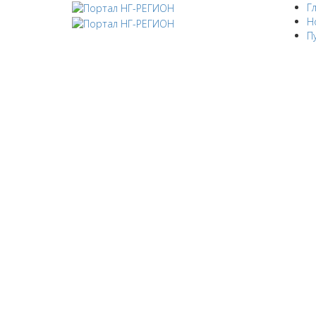
Г
Н
П