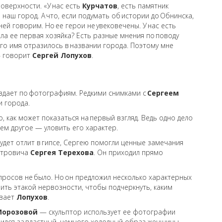
поверхности. «У нас есть
Курчатов
, есть памятник
наш город. А что, если подумать об истории до Обнинска,
 ней говорим. Но ее герои не увековечены. У нас есть
ела ее первая хозяйка? Есть разные мнения по поводу
и, его имя отразилось в названии города. Поэтому мне
 — говорит
Сергей Лопухов
.
дает по фотографиям. Редкими снимками с
Сергеем
и города.
о, как может показаться на первый взгляд. Ведь одно дело
ем другое — уловить его характер.
будет отлит в гипсе, Сергею помогли ценные замечания
Петровича
Сергея Терехова
. Он приходил прямо
росов не было. Но он предложил несколько характерных
ить этакой нервозности, чтобы подчеркнуть, каким
ывает
Лопухов
.
Морозовой
— скульптор использует ее фотографии
пился за властный, немного холодный образ женщины,