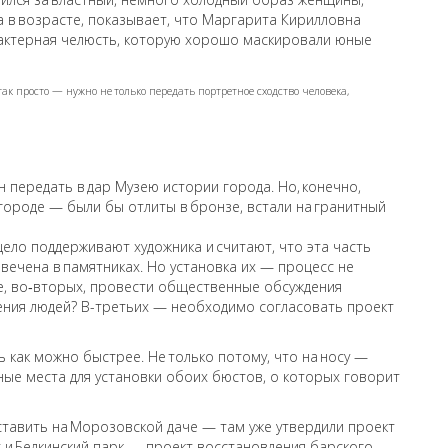
она в возрасте, показывает, что Маргарита Кирилловна
рактерная челюсть, которую хорошо маскировали юные
так просто — нужно не только передать портретное сходство человека,
 передать в дар Музею истории города. Но, конечно,
городе — были бы отлиты в бронзе, встали на гранитный
ело поддерживают художника и считают, что эта часть
вечена в памятниках. Но установка их — процесс не
е, во‑вторых, провести общественные обсуждения
нения людей? В-третьих — необходимо согласовать проект
ь как можно быстрее. Не только потому, что на носу —
ные места для установки обоих бюстов, о которых говорит
тавить на Морозовской даче — там уже утвердили проект
и Белкинский парк — проект восстановления барского