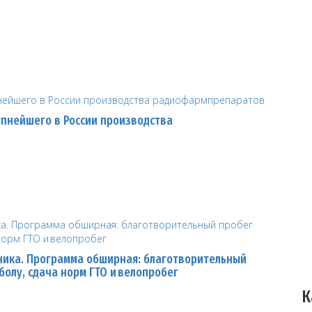
упнейшего в России производства
рника. Программа обширная: благотворительный
олу, сдача норм ГТО и велопробег
К