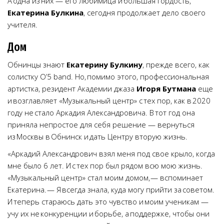
А одна из них — его любимица и большая гордость,
Екатерина Булкина
, сегодня продолжает дело своего
учителя.
Дом
Обнинцы знают
Екатерину Булкину
, прежде всего, как
солистку О’5 band. Но, помимо этого, профессиональная
артистка, резидент Академии джаза
Игоря Бутмана
еще
и возглавляет «Музыкальный центр» с тех пор, как в 2020
году не стало Аркадия Александровича. В тот год она
приняла непростое для себя решение — вернуться
из Москвы в Обнинск и дать Центру вторую жизнь.
«Аркадий Александрович взял меня под свое крыло, когда
мне было 6 лет. И с тех пор был рядом всю мою жизнь.
«Музыкальный центр» стал моим домом, — вспоминает
Екатерина. — Я всегда знала, куда могу прийти за советом.
И теперь стараюсь дать это чувство и моим ученикам —
учу их не конкуренции и борьбе, а поддержке, чтобы они