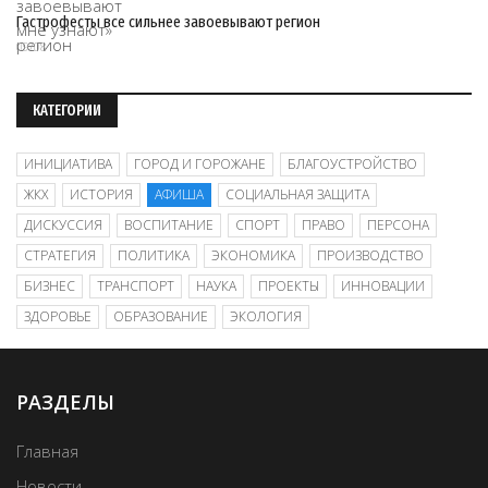
Гастрофесты все сильнее завоевывают регион
09/08
КАТЕГОРИИ
ИНИЦИАТИВА
ГОРОД И ГОРОЖАНЕ
БЛАГОУСТРОЙСТВО
ЖКХ
ИСТОРИЯ
АФИША
СОЦИАЛЬНАЯ ЗАЩИТА
ДИСКУССИЯ
ВОСПИТАНИЕ
СПОРТ
ПРАВО
ПЕРСОНА
СТРАТЕГИЯ
ПОЛИТИКА
ЭКОНОМИКА
ПРОИЗВОДСТВО
БИЗНЕС
ТРАНСПОРТ
НАУКА
ПРОЕКТЫ
ИННОВАЦИИ
ЗДОРОВЬЕ
ОБРАЗОВАНИЕ
ЭКОЛОГИЯ
РАЗДЕЛЫ
Главная
Новости