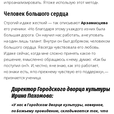
и проанализировать. Я тоже использую этот метод».
Человек большого сердца
Строгий и даже жесткий — так описывают
Арзамасцева
его ученики. «Но благодаря этому у каждого из них была
большая дорога. Он научил нас работать, а не уповать
на один лишь талант. Внутри он был добряком, человеком
большого сердца. Я всегда чувствовала его любовь.
И даже сейчас, когда мне сложно принять какое-то
решение, я мысленно обращаюсь к нему, думаю: «Как бы
поступил он?». И, честно, я не знаю, как это работает,
но знаки есть, я по-прежнему чувствую его поддержку», —
признается ученица.
Директор Городского дворца культуры
Ирина Пахомова:
«У нас в Городском дворце культуры, наверное,
по Божьему провидению, складывается так, что