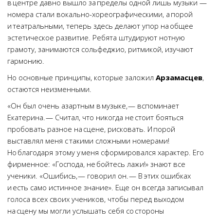
в центре давно вышло за пределы одной лишь музыки —
номера стали вокально-хореографическими, а порой
и театральными, теперь здесь делают упор на общее
эстетическое развитие. Ребята штудируют нотную
грамоту, занимаются сольфеджио, ритмикой, изучают
гармонию.
Но основные принципы, которые заложил
Арзамасцев
,
остаются неизменными.
«Он был очень азартным в музыке, — вспоминает
Екатерина. — Считал, что никогда не стоит бояться
пробовать разное на сцене, рисковать. И порой
выставлял меня с такими сложными номерами!
Но благодаря этому у меня сформировался характер. Его
фирменное: «Господа, не бойтесь лажи!» знают все
ученики. «Ошибись, — говорил он. — В этих ошибках
и есть само истинное знание». Еще он всегда записывал
голоса всех своих учеников, чтобы перед выходом
на сцену мы могли услышать себя со стороны