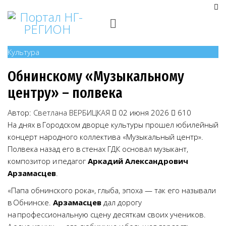
Культура
Обнинскому «Музыкальному
центру» – полвека
Автор:
Светлана ВЕРБИЦКАЯ
02 июня 2026
610
На днях в Городском дворце культуры прошел юбилейный
концерт народного коллектива «Музыкальный центр».
Полвека назад его в стенах ГДК основал музыкант,
композитор и педагог
Аркадий Александрович
Арзамасцев
.
«Папа обнинского рока», глыба, эпоха — так его называли
в Обнинске.
Арзамасцев
дал дорогу
на профессиональную сцену десяткам своих учеников.