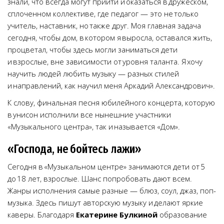
знали, что всегда могут прийти и оказаться в дружеском,
сплоченном коллективе, где педагог — это не только
учитель, наставник, но также друг. Моя главная задача
сегодня, чтобы дом, в котором я выросла, оставался жить,
процветал, чтобы здесь могли заниматься дети
и взрослые, вне зависимости от уровня таланта. Я хочу
научить людей любить музыку — разных стилей
и направлений, как научил меня Аркадий Александрович».
К слову, финальная песня юбилейного концерта, которую
в унисон исполнили все нынешние участники
«Музыкального центра», так и называется «Дом».
«Господа, не бойтесь лажи»
Сегодня в «Музыкальном центре» занимаются дети от 5
до 18 лет, взрослые. Шанс попробовать дают всем.
Жанры исполнения самые разные — блюз, соул, джаз, поп-
музыка. Здесь пишут авторскую музыку и делают яркие
каверы. Благодаря
Екатерине Булкиной
образование