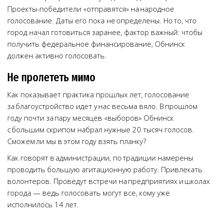
Проекты-победители «отправятся» на народное
голосование. Даты его пока не определены. Но то, что
город начал готовиться заранее, фактор важный: чтобы
получить федеральное финансирование, Обнинск
должен активно голосовать.
Не пролететь мимо
Как показывает практика прошлых лет, голосование
за благоустройство идет у нас весьма вяло. В прошлом
году почти за пару месяцев «выборов» Обнинск
с большим скрипом набрал нужные 20 тысяч голосов.
Сможем ли мы в этом году взять планку?
Как говорят в администрации, по традиции намерены
проводить большую агитационную работу. Привлекать
волонтеров. Проведут встречи на предприятиях и школах
города — ведь голосовать могут все, кому уже
исполнилось 14 лет.