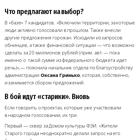
Что предлагают на выбор?
В «базе» 7 кандидатов. «Включили территории, за которые
люди активно голосовали в прошлом. Также внесли
другие предложения горожан. Исходили из запросов
обнинцев, а также финансовой ситуации — что возможно
сделать за 20 миллионов рублей (прим. авт. — пока
именно о такой сумме из федерального бюджета идет
речь)», — пояснила начальник отдела по благоустройству
администрации
Оксана Гринько
, которая, собственно,
и занимается сбором предложений.
В бой идут «старики». Вновь
Если говорить о проектах, которые уже участвовали
в народном голосовании, их три.
Первый — сквер за Домом культуры ФЭИ. «Жители
Старого города неоднократно делали запрос на его