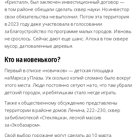
«Кристалл», был заключен инвестиционный договор —
в том районе обещали сделать сквер науки. Но инвестор
свои обязательства не выполнил. Потом эта территория
в 2023 году даже участвовала в голосовании
за благоустройство по программе малых городов. И вновь
не срослось. Сейчас дают еще шанс. А пока в том сквере
мусор, да поваленные деревья.
Кто на новенького?
Первый в списке «новичков» — детская площадка
на Маркса у Плазы. Уж сколько копий сломано было вокруг
этого места. Люди постоянно сетуют на то, что там убрали
детский городок, и ребятишкам стало негде играть.
Также к общественному обсуждению представлены
территории в районе домов Ленина, 222–230, сквер
за библиотекой «Стекляшка», лесной массив
за «Экобазаром».
Свой выбор горожане могут сделать до 10 марта.