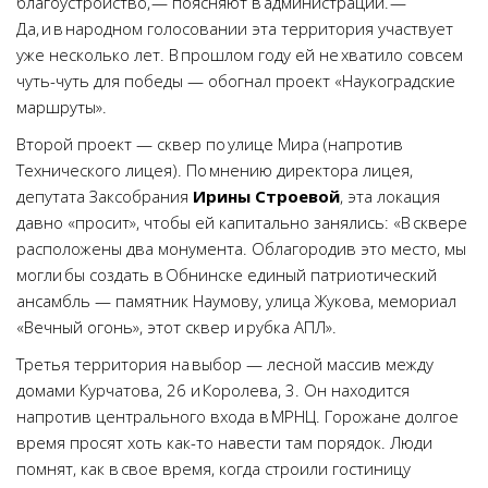
благоустройство, — поясняют в администрации. —
Да, и в народном голосовании эта территория участвует
уже несколько лет. В прошлом году ей не хватило совсем
чуть-чуть для победы — обогнал проект «Наукоградские
маршруты».
Второй проект — сквер по улице Мира (напротив
Технического лицея). По мнению директора лицея,
депутата Заксобрания
Ирины Строевой
, эта локация
давно «просит», чтобы ей капитально занялись: «В сквере
расположены два монумента. Облагородив это место, мы
могли бы создать в Обнинске единый патриотический
ансамбль — памятник Наумову, улица Жукова, мемориал
«Вечный огонь», этот сквер и рубка АПЛ».
Третья территория на выбор — лесной массив между
домами Курчатова, 26 и Королева, 3. Он находится
напротив центрального входа в МРНЦ. Горожане долгое
время просят хоть как-то навести там порядок. Люди
помнят, как в свое время, когда строили гостиницу