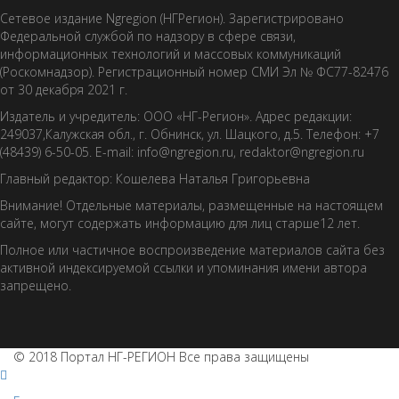
Сетевое издание Ngregion (НГРегион). Зарегистрировано
Федеральной службой по надзору в сфере связи,
информационных технологий и массовых коммуникаций
(Роскомнадзор). Регистрационный номер СМИ Эл № ФС77-82476
от 30 декабря 2021 г.
Издатель и учредитель: ООО «НГ-Регион». Адрес редакции:
249037,Калужская обл., г. Обнинск, ул. Шацкого, д.5. Телефон: +7
(48439) 6-50-05. E-mail: info@ngregion.ru, redaktor@ngregion.ru
Главный редактор: Кошелева Наталья Григорьевна
Внимание! Отдельные материалы, размещенные на настоящем
сайте, могут содержать информацию для лиц старше12 лет.
Полное или частичное воспроизведение материалов сайта без
активной индексируемой ссылки и упоминания имени автора
запрещено.
© 2018 Портал НГ-РЕГИОН Все права защищены