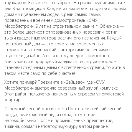
таунхаусов. Есть из чего выбрать. На рынке недвижимости 7
или 8 застройщиков. Каждый из них может гордиться своими
домами и уважением людей. Среди самых-самых —
проверенный временем домостроитель «СМУ
Мособлстрой». 9 лет на строительном рынке г. Обнинска —
это более шестисот отпразднованных новоселий, сотни
тысяч квадратных метров различного назначения. Каждый
построенный дом — это сочетание современных
строительных технологий с авторскими решениями в
отделке и дизайне. А если к тому же дом гармонично
вписывается в природный ландшафт, если рукотворное
становится единым целым с естественной средой, то жить в
таком месте само по себе счастье!
Хотите пример? Поезжайте в «Зайцево», где «СМУ
Мособлстрой» выстроило современный жилой комплекс.
Этот район пользуется неизменным спросом у покупателей
квартир.
Огромный лесной массив, река Протва, чистейший лесной
воздух, великолепный вид из окна, отсутствие
автомобильных шоссе и промышленных предприятий,
тишина, создали неповторимую ауру в этом районе.