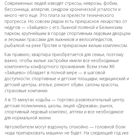
Современных людей изводят стрессы, неврозы, фобии,
бессонница, аллергия, синдром хронической усталости и
много чего еще. Это плата за прелести технического
прогресса. Но совсем рядом есть прекрасное лекарство от
недугов — «Зайцево» с его Лыжной поляной и Белкинским
парком, крупнейшим в городе спортивным ледовым дворцом
и лесными трассами для лыжников и велосипедистов,
рыбалкой на реке Протве и прекрасным жилым комплексом.
Как правило, квартира приобретается для семьи, поэтому
важно, чтобы жилые застройки имели все необходимые
компоненты комфортного проживания. Всем этим ЖК
«Зайцево» обладает в полной мере — в шаговой
доступности: спортивные и детские площадки, медицинский и
детский центры, ателье, ремонт обуви, салоны красоты,
страховые компании.
А в 15 минутах ходьбы — торгово-развлекательный центр,
детская поликлиника, школы, лицей «Держава», рынок,
спортивный ледовый комплекс, аптеки и все необходимое
для нормальной жизни.
Автолюбители могут вздохнуть спокойно — головной боли
«куда припарковать машину» не будет. На следующий год уже