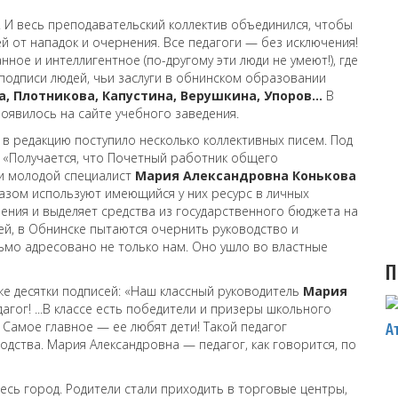
И весь преподавательский коллектив объединился, чтобы
й от нападок и очернения. Все педагоги — без исключения!
ое и интеллигентное (по-другому эти люди не умеют!), где
подписи людей, чьи заслуги в обнинском образовании
а, Плотникова, Капустина, Верушкина, Упоров…
В
появилось на сайте учебного заведения.
 в редакцию поступило несколько коллективных писем. Под
: «Получается, что Почетный работник общего
и молодой специалист
Мария Александровна Конькова
азом используют имеющийся у них ресурс в личных
чения и выделяет средства из государственного бюджета на
ей, в Обнинске пытаются очернить руководство и
сьмо адресовано не только нам. Оно ушло во властные
П
оже десятки подписей: «Наш классный руководитель
Мария
гог! ...В классе есть победители и призеры школьного
 Самое главное — ее любят дети! Такой педагог
А
дства. Мария Александровна — педагог, как говорится, по
есь город. Родители стали приходить в торговые центры,