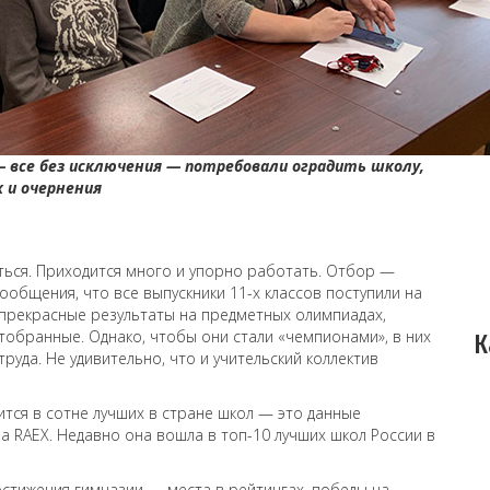
— все без исключения — потребовали оградить школу,
к и очернения
иться. Приходится много и упорно работать. Отбор —
ообщения, что все выпускники 11-х классов поступили на
прекрасные результаты на предметных олимпиадах,
отобранные. Однако, чтобы они стали «чемпионами», в них
К
уда. Не удивительно, что и учительский коллектив
тся в сотне лучших в стране школ — это данные
а RAEX. Недавно она вошла в топ-10 лучших школ России в
стижения гимназии — места в рейтингах, победы на