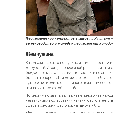
Педагогический коллектив гимназии. Учителя 
ее руководство и молодых педагогов от нападо
Жемчужина
В гимназию сложно поступить, и там непросто уч
конкурсный. И когда в очередной раз появляются с
бюджетные места престижных вузов или показали 
бывает, говорят: «Там же дети отобранные!». Да, 
нужно еще вложить очень много педагогического тр
гимназии тоже «отобранный».
По многим показателям гимназия много лет находи
независимых исследований Рейтингового агентств
сфере экономики. Это опорная школа РАН…
Можно долго еще перечислять многочисленные до