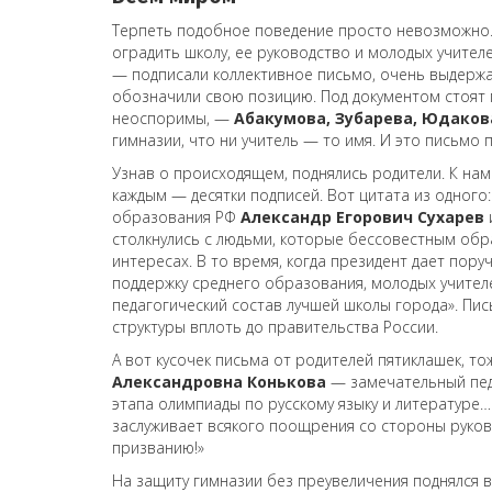
Терпеть подобное поведение просто невозможно. 
оградить школу, ее руководство и молодых учителе
— подписали коллективное письмо, очень выдержанн
обозначили свою позицию. Под документом стоят 
неоспоримы, —
Абакумова, Зубарева, Юдаков
гимназии, что ни учитель — то имя. И это письмо 
Узнав о происходящем, поднялись родители. К нам
каждым — десятки подписей. Вот цитата из одного
образования РФ
Александр Егорович Сухарев
столкнулись с людьми, которые бессовестным обр
интересах. В то время, когда президент дает пору
поддержку среднего образования, молодых учител
педагогический состав лучшей школы города». Пи
структуры вплоть до правительства России.
А вот кусочек письма от родителей пятиклашек, т
Александровна Конькова
— замечательный педа
этапа олимпиады по русскому языку и литературе…
заслуживает всякого поощрения со стороны руково
призванию!»
На защиту гимназии без преувеличения поднялся в