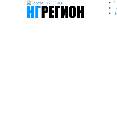
Г
Н
П