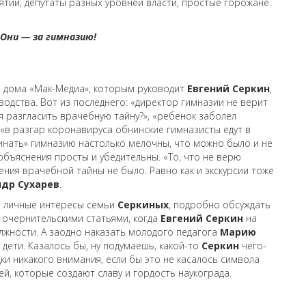
иятий, депутаты разных уровней власти, простые горожане.
Они — за гимназию!
о дома «Мак-Медиа», которым руководит
Евгений Серкин
,
одства. Вот из последнего: «директор гимназии не верит
я разгласить врачебную тайну?», «ребенок заболел
 «в разгар коронавируса обнинские гимназисты едут в
пинать» гимназию настолько мелочны, что можно было и не
 объяснения просты и убедительны. «То, что не верю
ения врачебной тайны не было. Равно как и экскурсии тоже
др Сухарев
.
т личные интересы семьи
Серкиных
, подробно обсуждать
 очернительскими статьями, когда
Евгений Серкин
на
лжности. А заодно наказать молодого педагога
Марию
 дети. Казалось бы, ну подумаешь, какой-то
Серкин
чего-
и никакого внимания, если бы это не касалось символа
й, которые создают славу и гордость наукограда.