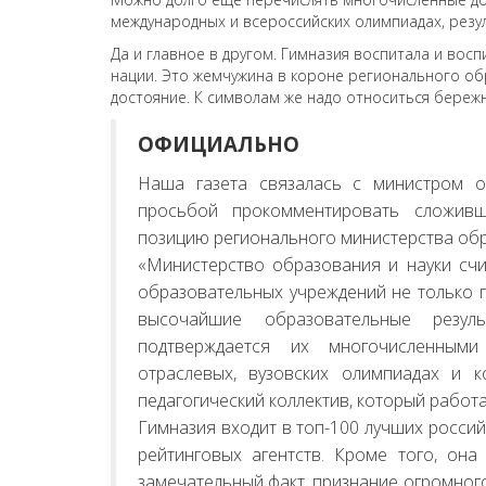
международных и всероссийских олимпиадах, резул
Да и главное в другом. Гимназия воспитала и вос
нации. Это жемчужина в короне регионального об
достояние. К символам же надо относиться бережн
ОФИЦИАЛЬНО
Наша газета связалась с министром о
просьбой прокомментировать сложив
позицию регионального министерства об
«Министерство образования и науки счи
образовательных учреждений не только г
высочайшие образовательные резул
подтверждается их многочисленными
отраслевых, вузовских олимпиадах и 
педагогический коллектив, который работае
Гимназия входит в топ-100 лучших росси
рейтинговых агентств. Кроме того, он
замечательный факт, признание огромного