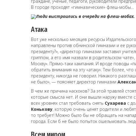
граждане, ученые, педагоги, руководители предпр
В городе проходят «гимназические» флеш-мобы…
Люди выстроились в очереди на флеш-мобах. 
Атака
Вот уже несколько месяцев ресурсы Издательског
направлены против обнинской гимназии и ее руков
президенту?», «директор гимназии заставил учител
гриппом, а его имя назвали в родительском чате»,
Москву». Прямо-таки кампания. И вроде поводы «
обратить внимания на эту «атаку». Тем более, что
президенту, никогда не говорил. Никакого разглаш
не было», — поясняет директор гимназии
Алексан
В чем же причина наскоков? За этой травлей стоя
которые смысла нет. И они вышли наружу вместе с
всех уровнях стал требовать снять
Сухарева
с до
Конькову
, которую очень ценят родители и любят
то требует! Можно было бы не обращать на нападк
города. Если б не было попыток ошельмовать люде
Всем миром