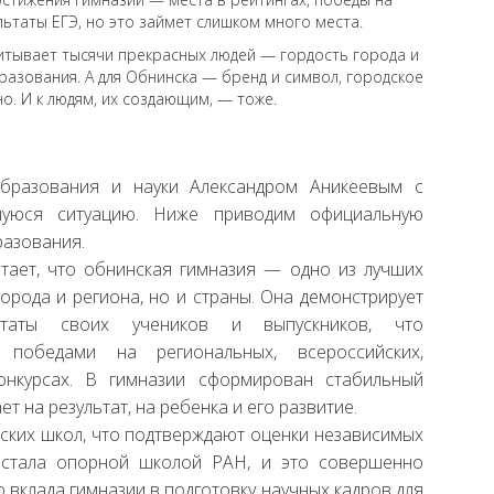
ьтаты ЕГЭ, но это займет слишком много места.
питывает тысячи прекрасных людей — гордость города и
разования. А для Обнинска — бренд и символ, городское
о. И к людям, их создающим, — тоже.
бразования и науки Александром Аникеевым с
шуюся ситуацию. Ниже приводим официальную
разования.
тает, что обнинская гимназия — одно из лучших
орода и региона, но и страны. Она демонстрирует
ьтаты своих учеников и выпускников, что
 победами на региональных, всероссийских,
конкурсах. В гимназии сформирован стабильный
т на результат, на ребенка и его развитие.
йских школ, что подтверждают оценки независимых
а стала опорной школой РАН, и это совершенно
 вклада гимназии в подготовку научных кадров для