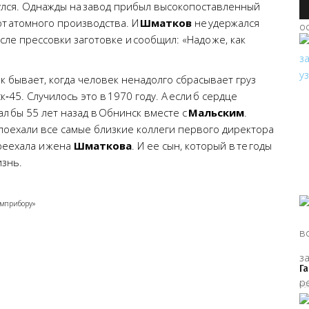
гнулся. Однажды на завод прибыл высокопоставленный
от атомного производства. И
Шматков
не удержался
сле прессовки заготовке и сообщил: «Надо же, как
ак бывает, когда человек ненадолго сбрасывает груз
45. Случилось это в 1970 году. А если б сердце
ал бы 55 лет назад в Обнинск вместе с
Мальским
.
а поехали все самые близкие коллеги первого директора
реехала и жена
Шматкова
. И ее сын, который в те годы
изнь.
имприбору»
Г
09