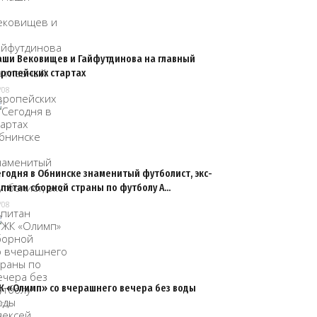
аши Вековищев и Гайфутдинова на главный
вропейских стартах
/08
годня в Обнинске знаменитый футболист, экс-
апитан сборной страны по футболу А…
/08
К «Олимп» со вчерашнего вечера без воды
/08