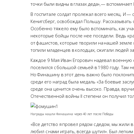
точки были видны в глазах деда», — вспоминае
В госпитале солдат пролежал всего месяц. И — с
Кенигсберг, освобождал Польшу. Рассказывать о 
Особенно тяжело ему было вспоминать, как уча
некоторые бойцы после нее поседели. Ведь кр
от фашистов, которые творили на нашей земле
топили младенцев в колодцах, сжигали людей 
Каждое 9 Мая Иван Егорович надевал военную ф
поселился с большой семьей в 1980 году. Там 
Но Финашину в этот день важно было поклониться
среди его наград была медаль «За боевые заслу
среде она ценится очень высоко. Правда, вруч
Отечественной войны II степени он получил тол
Награды нашли Финашина через 40 лет после Победы
«Все детство я провел рядом с дедом, мы жили 
любил с нами играть, всегда шутил». Был легки