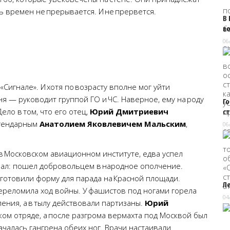
зь времен не прерывается. И не прервется.
В 
в
06
Сигнале». И хотя по возрасту вполне мог уйти
дня — руководит группой ГО и ЧС. Наверное, ему на роду
Г
ело в том, что его отец,
Юрий Дмитриевич
с
легендарным
Анатолием Яковлевичем Мальским
,
06
в Московском авиационном институте, едва успел
ывал: пошел добровольцем в народное ополчение.
е готовили форму для парада на Красной площади.
Л
переломила ход войны. У фашистов под ногами горела
04
ения, а в тылу действовали партизаны.
Юрий
ком отряде, а после разгрома вермахта под Москвой был
Началась гангрена обеих ног. Врачи настаивали