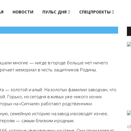
АЯ
НОВОСТИ
ПУЛЬС ДНЯ
СПЕЦПРОЕКТЫ
ышали многие — нигде в городе больше нет ничего
тречает мемориал в честь защитников Родины.
а — золотой и алый. На золотых фамилии заводчан, что
. Горько, но сегодня в живых уже никого из них
которых на «Сигнале» работают родственники.
ую, семейную историю на завод и возводят из нее,
 героям — самым близким и родным.
 166, которые увековечены на стене. Они принадлежат