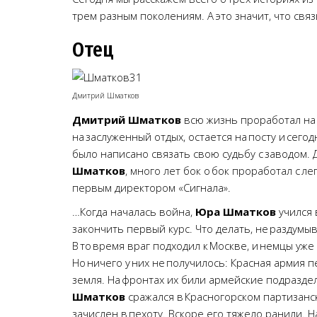
трем разным поколениям. А это значит, что свя
Отец
Дмитрий Шматков
Дмитрий Шматков
всю жизнь проработал на «
на заслуженный отдых, остается на посту и сего
было написано связать свою судьбу с заводом. Д
Шматков
, много лет бок о бок проработал с 
первым директором «Сигнала».
…Когда началась война,
Юра Шматков
учился 
закончить первый курс. Что делать, не раздум
В то время враг подходил к Москве, и немцы уж
Но ничего у них не получилось: Красная армия 
земля. На фронтах их били армейские подраздел
Шматков
сражался в Красногорском партизанс
зачислен в пехоту. Вскоре его тяжело ранили. 