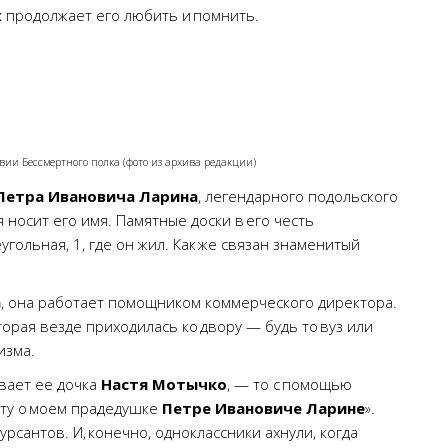
х
продолжает его любить и помнить.
вии Бессмертного полка (фото из архива редакции)
Петра Ивановича Ларина
, легендарного подольского
 носит его имя. Памятные доски в его честь
угольная, 1, где он жил. Как же связан знаменитый
а
, она работает помощником коммерческого директора.
орая везде приходилась ко двору — будь то вуз или
изма.
ывает ее дочка
Настя Мотычко
, — то с помощью
оту о моем прадедушке
Петре Ивановиче Ларине
».
рсантов. И, конечно, одноклассники ахнули, когда