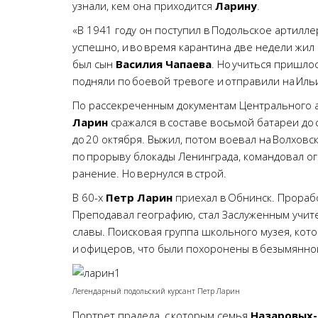
узнали, кем она приходится
Ларину
.
«В 1941 году он поступил в Подольское артилл
успешно, и во время карантина две недели жил
был сын
Василия Чапаева
. Но учиться пришлос
подняли по боевой тревоге и отправили на Ил
По рассекреченным документам Центрального а
Ларин
сражался в составе восьмой батареи до
до 20 октября. Выжил, потом воевал на Волховс
по прорыву блокады Ленинграда, командовал о
ранение. Но вернулся в строй.
В 60-х
Петр Ларин
приехал в Обнинск. Прораб
Преподавал географию, стал Заслуженным учит
славы. Поисковая группа школьного музея, кото
и офицеров, что были похоронены в безымянно
Легендарный подольский курсант Петр Ларин
Портрет прадеда, с которым семья
Назаровых