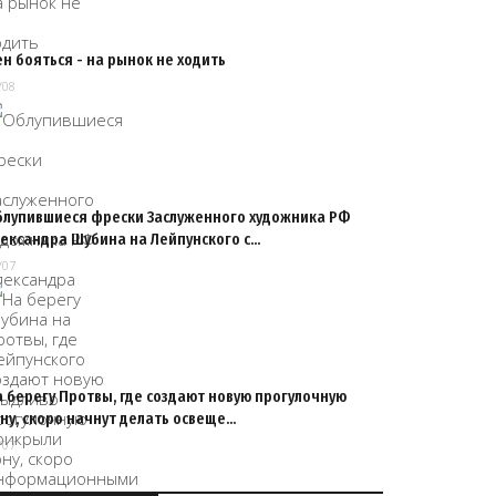
н бояться - на рынок не ходить
/08
блупившиеся фрески Заслуженного художника РФ
лександра Шубина на Лейпунского с…
/07
 берегу Протвы, где создают новую прогулочную
ну, скоро начнут делать освеще…
/07