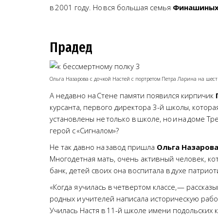
в 2001 году. Но вся большая семья
Финашины
Прадед
Ольга Назарова с дочкой Настей с портретом Петра Ларина на шест
А недавно на Стене памяти появился кирпичик
курсанта, первого директора 3-й школы, которая
установлены не только в школе, но и на доме Тре
герой с «Сигналом»?
Не так давно на завод пришла
Ольга Назаров
Многодетная мать, очень активный человек, кот
банк, детей своих она воспитала в духе патриот
«Когда я училась в четвертом классе, — рассказ
родных и учителей написала историческую раб
Училась Настя в 11-й школе имени подольских ку