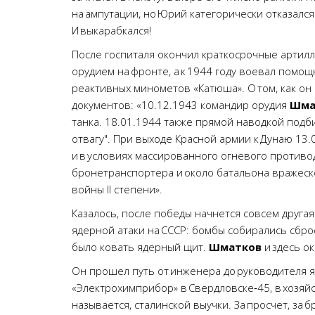
на ампутации, но Юрий категорически отказался
И выкарабкался!
После госпиталя окончил краткосрочные артилл
орудием на фронте, а к 1944 году воевал помо
реактивных минометов «Катюша». О том, как он 
документов: «10.12.1943 командир орудия
Шма
танка. 18.01.1944 также прямой наводкой подби
отвагу". При выходе Красной армии к Дунаю 13.
и в условиях массированного огневого противо
бронетранспортера и около батальона вражеск
войны II степени».
Казалось, после победы начнется совсем друга
ядерной атаки на СССР: бомбы собирались сброс
было ковать ядерный щит.
Шматков
и здесь ок
Он прошел путь от инженера до руководителя 
«Электрохимприбор» в Свердловске‑45, в хозяй
называется, сталинской выучки. За просчет, за 