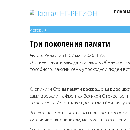
ГЛАВН
История
Три поколения памяти
Автор:
Редакция
07 мая 2026
723
О Стене памяти завода «Сигнал» в Обнинске сл
подобного. Каждый день у проходной людей вс
Кирпичики Стены памяти раскрашены в два цвет
сами воевали на фронтах Великой Отечественной
не осталось. Красный же цвет отдан бойцам, у 
Вот уже четверть века люди приносят свою личн
кирпичик за кирпичиком, монумент поклонения
Сегодня мы расскажем всего о трех историях из