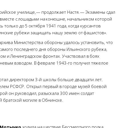
ерийское училище, — продолжает Настя. — Экзамены сдал
 вместе с лошадьми на конюшне, начальником которой
ь только до 5 октября 1941 года, когда курсантов
ьинские рубежи защищать нашу землю от фашистов».
рхива Министерства обороны удалось установить, что
 самого последнего дня обороны Ильинского рубежа,
ком и Ленинградском фронтах. Участвовал в боях
гневым взводом. В феврале 1943-го получил тяжелое
отал директором 3-й школы больше двадцати лет.
елем РСФСР. Открыл первый в городе музей боевой
рой он руководил, разыскала 300 имен солдат
й братской могиле в Обнинске.
-Мотычко
ходила на шествие Бессмертного полка,