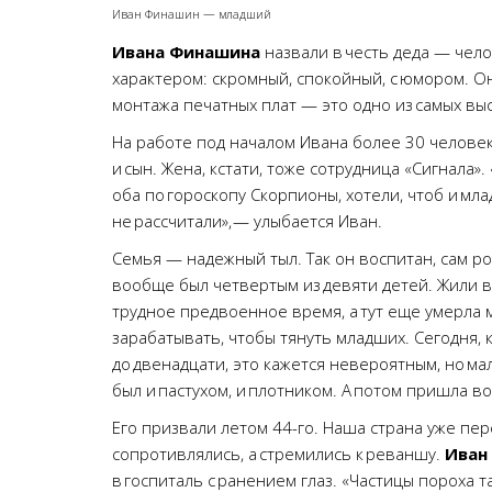
Иван Финашин — младший
Ивана Финашина
назвали в честь деда — чело
характером: скромный, спокойный, с юмором. Он
монтажа печатных плат — это одно из самых вы
На работе под началом Ивана более 30 человек
и сын. Жена, кстати, тоже сотрудница «Сигнала».
оба по гороскопу Скорпионы, хотели, чтоб и мла
не рассчитали», — улыбается Иван.
Семья — надежный тыл. Так он воспитан, сам рос
вообще был четвертым из девяти детей. Жили в
трудное предвоенное время, а тут еще умерла 
зарабатывать, чтобы тянуть младших. Сегодня, 
до двенадцати, это кажется невероятным, но ма
был и пастухом, и плотником. А потом пришла в
Его призвали летом 44-го. Наша страна уже пер
сопротивлялись, а стремились к реваншу.
Иван
в госпиталь с ранением глаз. «Частицы пороха т