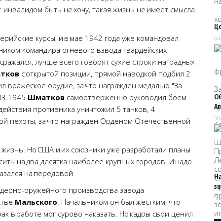
: инвалидом быть не хочу, такая жизнь не имеет смысла.
Це
ерийские курсы, и в мае 1942 года уже командовал
04
щником командира огневого взвода гвардейских
сражался, лучше всего говорят сухие строки наградных
тков
с открытой позиции, прямой наводкой подбил 2
л вражеское орудие, за что награжден медалью "За
03.1945
Шматков
самоотверженно руководил боем
О
А
действия противника уничтожил 5 танков, 4
30
ой пехоты, за что награжден Орденом Отечественной
я жизнь. Но США и их союзники уже разработали планы
ить на два десятка наиболее крупных городов. И надо
азался на передовой.
На
зо
ядерно-оружейного производства завода
30
стве
Мальского
. Начальником он был жестким, что
брак в работе мог сурово наказать. Но кадры свои ценил