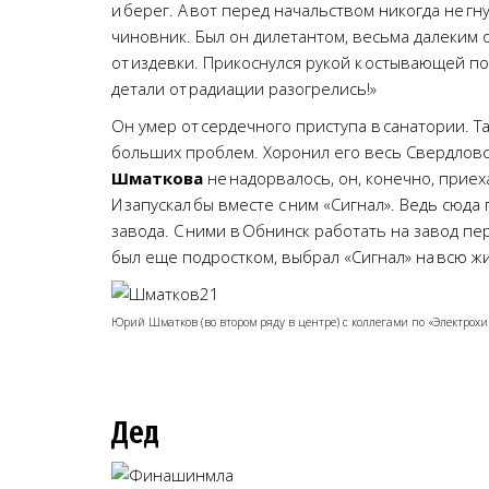
и берег. А вот перед начальством никогда не 
чиновник. Был он дилетантом, весьма далеким 
от издевки. Прикоснулся рукой к остывающей по
детали от радиации разогрелись!»
Он умер от сердечного приступа в санатории. Т
больших проблем. Хоронил его весь Свердловск‑
Шматкова
не надорвалось, он, конечно, приех
И запускал бы вместе с ним «Сигнал». Ведь сюд
завода. С ними в Обнинск работать на завод пе
был еще подростком, выбрал «Сигнал» на всю ж
Юрий Шматков (во втором ряду в центре) с коллегами по «Электрох
Дед