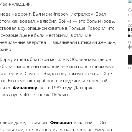
т Иван-младший.
нова на фронт. Был и снайпером, и стрелком. Брал
том, как воевал, не любил. Война — это боль и кровь.
ствовал в рукопашной схватке в Польше. Говорил, что
В
асноармейцы не были жестокими, в отличие
б
 невиданные зверства — закалывали штыками женщин,
09
заживо…
орму и шел к братской могиле в Оболенском, где он
не были захоронены однополчане или просто знакомые.
 героям. Сам он себя, к слову, таким не считал. Хотя
ги». Ею отмечают храбрость и подвиги, и в военной
или ее
Финашину
аж… в 1983 году. Да и орден
ько спустя 40 лет после Победы.
в одном доме, — говорит
Финашин
-младший. — Он
м человеком, хотя жизнь ему выпала тяжелая. Умер он