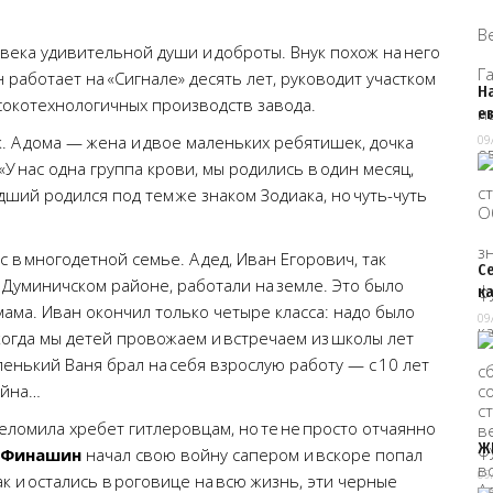
века удивительной души и доброты. Внук похож на него
 работает на «Сигнале» десять лет, руководит участком
Н
сокотехнологичных производств завода.
е
. А дома — жена и двое маленьких ребятишек, дочка
09
 «У нас одна группа крови, мы родились в один месяц,
дший родился под тем же знаком Зодиака, но чуть-чуть
 в многодетной семье. А дед, Иван Егорович, так
Се
 Думиничском районе, работали на земле. Это было
к
мама. Иван окончил только четыре класса: надо было
09
когда мы детей провожаем и встречаем из школы лет
ленький Ваня брал на себя взрослую работу — с 10 лет
ойна…
еломила хребет гитлеровцам, но те не просто отчаянно
Ж
Финашин
начал свою войну сапером и вскоре попал
09
ак и остались в роговице на всю жизнь, эти черные