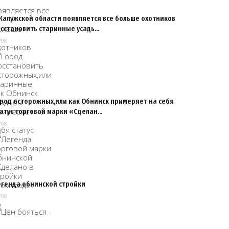
Калужской области появляется все больше охотников
осстановить старинные усадь…
/08
ород осторожных,или как Обнинск примеряет на себя
татус торговой марки «Сделан…
/08
егенда обнинской стройки
/08