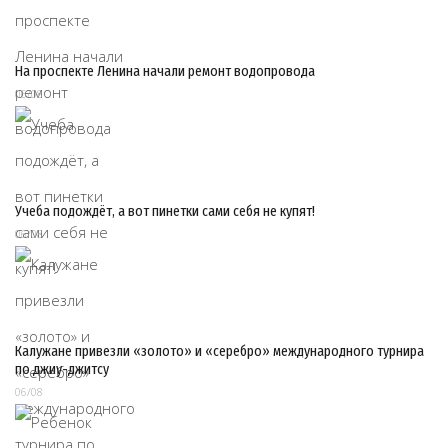
На проспекте Ленина начали ремонт водопровода
06/08
Учеба подождёт, а вот пинетки сами себя не купят!
06/08
Калужане привезли «золото» и «серебро» международного турнира
по джиу-джитсу
06/08