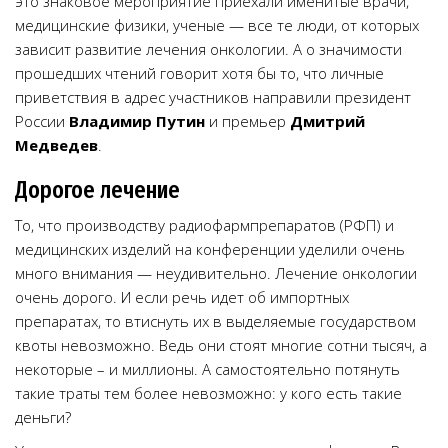
это знаковое мероприятие приехали именитые врачи,
медицинские физики, ученые — все те люди, от которых
зависит развитие лечения онкологии. А о значимости
прошедших чтений говорит хотя бы то, что личные
приветствия в адрес участников направили президент
России
Владимир Путин
и премьер
Дмитрий
Медведев
.
Дорогое лечение
То, что производству радиофармпрепаратов (РФП) и
медицинских изделий на конференции уделили очень
много внимания — неудивительно. Лечение онкологии
очень дорого. И если речь идет об импортных
препаратах, то втиснуть их в выделяемые государством
квоты невозможно. Ведь они стоят многие сотни тысяч, а
некоторые – и миллионы. А самостоятельно потянуть
такие траты тем более невозможно: у кого есть такие
деньги?