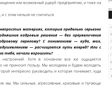
06
 хищения или возможный ущерб предприятию, и тоже на
 и с этим нельзя не считаться.
 непростых материях, которые предельно серьезно
одняшние кадровые решения — без преувеличения
адровому перелому? С пониманием — куда, мол,
оодушевлением — расчищается путь вперед? Или с
на тебе, начали ворошить?
 настроений. Хотя в основном все же ощущается
то не приносит пользу. Мы молодеем и будем молодеть
орой интересно руководить и которая понимает, куда
кие мы. Мы сильные, агрессивные, красивые и пугающе