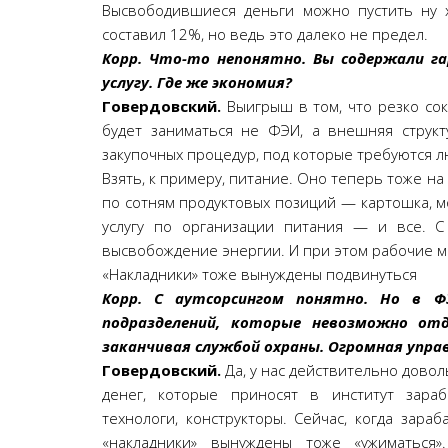
Высвободившиеся деньги можно пустить ну 
составил 12%, но ведь это далеко не предел.
Корр. Что-то непонятно. Вы содержали г
услугу. Где же экономия?
Говердовский.
Выигрыш в том, что резко со
будет заниматься не ФЭИ, а внешняя структ
закупочных процедур, под которые требуются лю
Взять, к примеру, питание. Оно теперь тоже н
по сотням продуктовых позиций — картошка, мо
услугу по организации питания — и все. С
высвобождение энергии. И при этом рабочие м
«Накладники» тоже вынуждены подвинуться
Корр. С аутсорсингом понятно. Но в 
подразделений, которые невозможно о
заканчивая службой охраны. Огромная упра
Говердовский.
Да, у нас действительно довол
денег, которые приносят в институт зара
технологи, конструкторы. Сейчас, когда зар
«накладники» вынуждены тоже «ужиматьс