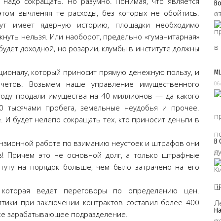
надо сокращать. Но разумно. Понимая, что является
Во
этом вычленяя те расходы, без которых не обойтись.
06
тут имеет ядерную историю, площадки необходимо
ркнуть нельзя. Или наоборот, предельно «гуманитарная»
будет доходной, но розарии, клумбы в институте должны
ционалу, который приносит прямую денежную пользу, и
МЦ
четов. Возьмем наше управление имущественного
06
году продали имущества на 40 миллионов — да какого
0 тысячами пробега, земельные неудобья и прочее.
 И будет нелепо сокращать тех, кто приносит деньги в
В 
тензионной работе по взиманию неустоек и штрафов они
06
! Причем это не основной долг, а только штрафные
итуту на порядок больше, чем было затрачено на его
, которая ведет переговоры по определению цен.
итики при заключении контрактов составил более 400
На
тоже зарабатывающее подразделение.