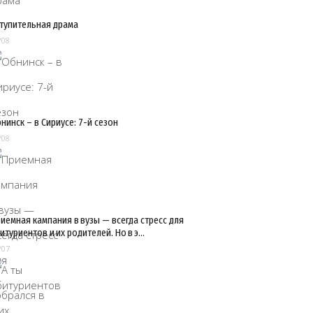
тупительная драма
/08
нинск – в Сириусе: 7-й сезон
/08
иемная кампания в вузы — всегда стресс для
итуриентов и их родителей. Но в э…
/07