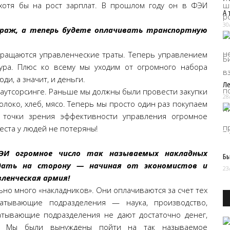
хотя бы на рост зарплат. В прошлом году он в ФЭИ
А 
30
араж, а теперь будете оплачивать транспортную
кращаются управленческие траты. Теперь управлением
ура. Плюс ко всему мы уходим от огромного набора
ди, а значит, и деньги.
Ле
а аутсорсинге. Раньше мы должны были провести закупки
28
локо, хлеб, мясо. Теперь мы просто один раз покупаем
 точки зрения эффективности управления огромное
еста у людей не потеряны!
ФЭИ огромное число так называемых накладных
Бы
тдать на сторону — начиная от экономистов и
23
вленческая армия!
ьно много «накладников». Они оплачиваются за счет тех
батывающие подразделения — наука, производство,
абатывающие подразделения не дают достаточно денег,
я». Мы были вынуждены пойти на так называемое