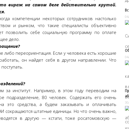
что вираж на самом деле действительно крутой.
Вс
ся.
04
ногда компетенции некоторых сотрудников настолько
ством и рынком, что такие специалисты объективно
ет позволить себе социальную программу по оплате
щее дело.
кращение?
Об
ие либо переориентация. Если у человека есть хорошие
04
 работать, он найдет себя в другом направлении. Что
 поступать.
разделений?
м за институт. Например, в этом году переводим на
Пр
аб
ное подразделение, 80 человек. Содержать его очень
30
а это средства, а будем заказывать и оплачивать
ЭИ сокращаются штатные единицы. Но что очень важно,
водятся в другую — кстати, тоже росатомовскую —