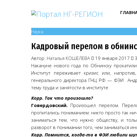
ГЛАВН
Наука
Кадровый перелом в обнин
Автор:
Наталья КОШЕЛЕВА
19 января 2017
3
Накануне нового года по Обнинску прокатили
Институт переживает кризис или, напротив
генерального директора ГНЦ РФ — ФЭИ Андре
тему труда и занятости в институте
Корр. Так что произошло?
Говердовский.
Произошел перелом. Перело
пропитались пониманием: никто просто так нич
заниматься тем, что нужно обществу, и толь
разворот в понимании того, чем заниматься инс
Корр. Помнится, когда-то в ФЭИ любили шу