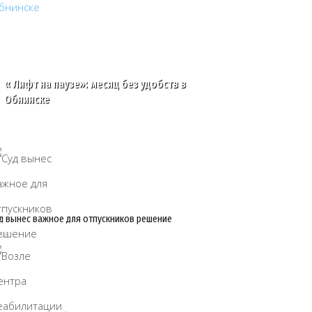
« Лифт на паузе»: месяц без удобств в
Обнинске
д вынес важное для отпускников решение
/08