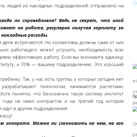
сть людей из накладных подразделений отправлено на
сегда ли справедливое? Ведь не секрет, что иной
вает на работе, регулярно получая зарплату за
 накладные расходы.
м деле встречаются. Но коллективы должны сами от них
льно работящего может устроить необходимость всю
щряем эффективную работу. Если вы экономите единицу
ституту, а 70% — вашему подразделению. Это хороший
ребенку. Так, у нас есть группы, у которых сегодня нет
азрабатывают технологии, занимаются расчетами,
Хотя понятно, что бесконечно такую систему институт
Су
 года не имел контрактов и на третий год история
06
 идут в другие подразделения.
кассу!
ом аппарате. Можно ли сэкономить на нем, на его