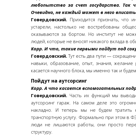
любопытство за счет государства. Так 
Очевидно, не каждый может в него вписать
Говердовский.
Приходится признать, что и
устарели, настолько не востребованы обще
оказываются за бортом. Но институт не мож
людей, которые не вносят никакого вклада в об
Корр. И что, такие первыми пойдут под со
Говердовский.
Тут есть два пути — сокращен
навыки, образование, опыт, знания, желание
касается научного блока, мы именно так и будем
Пойдут на аутсорсинг
Корр. А что касается вспомогательных под
Говердовский.
Часть их функций мы выводи
аутсорсинг гараж. На самом деле это огром
накладно. И теперь мы не будем тратить н
транспортную услугу. Формально при этом в Ф
люди не лишаются работы, они просто пере
структуру.