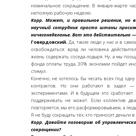
номинальное сокращение. В январе-марте ча
неполную рабочую неделю.
Корр. Может, и правильное решение, но в
научный сотрудник просто штаны просижи
ничегонеделанье. Вот это действительно —
Говердовский.
Да, такие люди у нас и в само
освобождаться: вряд ли человека действите
жизнь содержать соседа-лодыря. Ну, а мы поо
фонда оплаты труда, 30% экономии пойдет ин
стимул.
Конечно, не хотелось бы чесать всех под одну г
контрактов. Но они работают в задел — р
экспериментами. И в будущем это сработает. 
поддерживать не может. Если коллектив два
повторяется, мы его расформировываем, а люди
Я не буду сокращать тех, кто приносит деньги в 
Корр. Давайте поговорим об управленческ
сокращении?