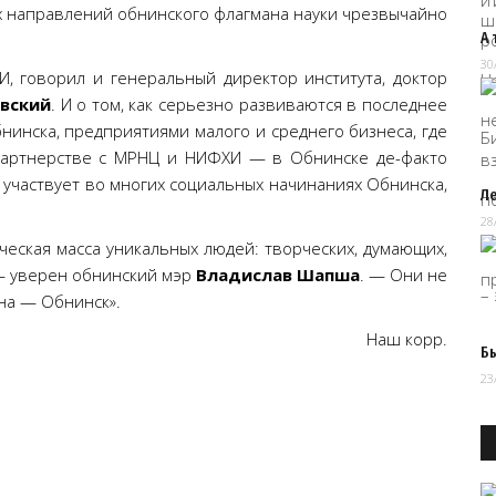
х направлений обнинского флагмана науки чрезвычайно
А 
30
, говорил и генеральный директор института, доктор
вский
. И о том, как серьезно развиваются в последнее
нинска, предприятиями малого и среднего бизнеса, где
 партнерстве с МРНЦ и НИФХИ — в Обнинске де-факто
участвует во многих социальных начинаниях Обнинска,
Ле
28
еская масса уникальных людей: творческих, думающих,
— уверен обнинский мэр
Владислав Шапша
. — Они не
ина — Обнинск».
Наш корр.
Бы
23