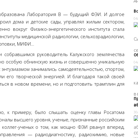
В
а образована Лаборатория В — будущий ФЭИ. И долгое
04
роил дома и детские сады, управлял жилым сектором,
енно вокруг Физико-энергетического института стала
институты медицинской радиологии, сельхозрадиологии,
арповки, МИФИ…
ии собравшимся руководитель Калужского землячества
Об
но особую обнинскую жизнь и совершенно уникальную
04
с энтузиазмом занимались самодеятельностью, спортом,
ли его творческой энергией. И благодаря такой своей
ться в новом времени, но и подготовить трамплин для
Пр
аб
о, к примеру, было слышать оценку главы Росатома
30
оналы высшего уровня, ученые, признанные российским
 коллег-ученых о том, как мощно ФЭИ рванул вперед,
аправления — радиодиагностику, радиохимию, новые