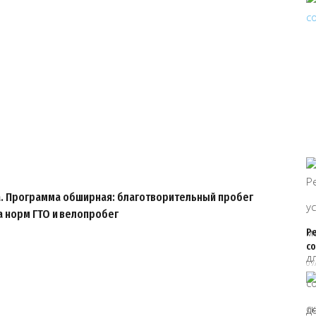
ка. Программа обширная: благотворительный пробег
а норм ГТО и велопробег
Р
с
07