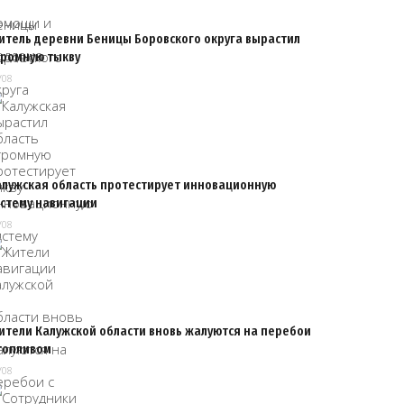
итель деревни Беницы Боровского округа вырастил
громную тыкву
/08
алужская область протестирует инновационную
истему навигации
/08
ители Калужской области вновь жалуются на перебои
 топливом
/08