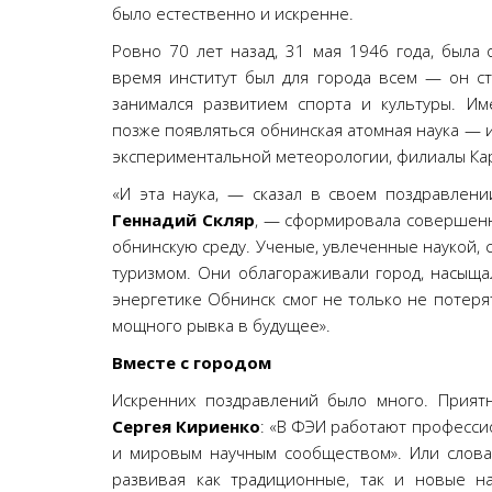
было естественно и искренне.
Ровно 70 лет назад, 31 мая 1946 года, был
время институт был для города всем — он ст
занимался развитием спорта и культуры. Им
позже появляться обнинская атомная наука — 
экспериментальной метеорологии, филиалы К
«И эта наука, — сказал в своем поздравлен
Геннадий Скляр
, — сформировала совершен
обнинскую среду. Ученые, увлеченные наукой, 
туризмом. Они облагораживали город, насыща
энергетике Обнинск смог не только не потеря
мощного рывка в будущее».
Вместе с городом
Искренних поздравлений было много. Приятн
Сергея Кириенко
: «В ФЭИ работают професси
и мировым научным сообществом». Или слова
развивая как традиционные, так и новые н