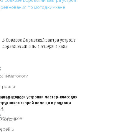
В Совхозе Боровский завтра устроят
соревнования по мотоджимхане
еаниматологи устроили мастер-класс для
отрудников скорой помощи и роддома
/08