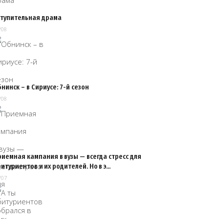
ступительная драма
/08
нинск – в Сириусе: 7-й сезон
/08
иемная кампания в вузы — всегда стресс для
итуриентов и их родителей. Но в э…
/07