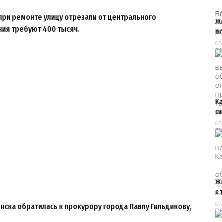
при ремонте улицу отрезали от центрального
Ж
ния требуют 400 тысяч.
о
07
К
с
07
Ж
с
07
нска обратилась к прокурору города Павлу Гильдикову,