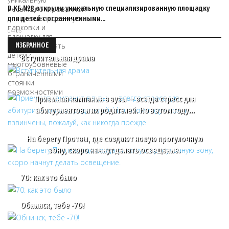
В КБ №8 открыли уникальную специализированную площадку
для детей с ограниченными…
04/06
ИЗБРАННОЕ
Вступительная драма
Приемная кампания в вузы — всегда стресс для
абитуриентов и их родителей. Но в этом году…
На берегу Протвы, где создают новую прогулочную
зону, скоро начнут делать освещение.
70: как это было
Обнинск, тебе -70!