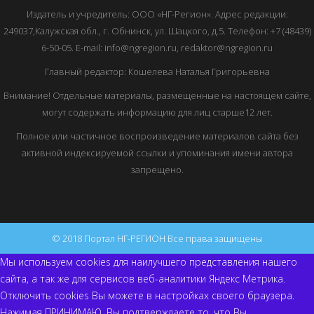
Издатель и учредитель: ООО «НГ-Регион». Адрес редакции:
249037,Калужская обл., г. Обнинск, ул. Шацкого, д.5. Телефон: +7 (48439)
6-50-05. E-mail: info@ngregion.ru, redaktor@ngregion.ru
Главный редактор: Кошелева Наталья Григорьевна
Внимание! Отдельные материалы, размещенные на настоящем сайте,
могут содержать информацию для лиц старше12 лет.
Полное или частичное воспроизведение материалов сайта без
активной индексируемой ссылки и упоминания имени автора
запрещено.
© 2018 Портал НГ-РЕГИОН Все права защищены
Мы используем cookies для наилучшего представления нашего
сайта, а так же для сервисов веб-аналитики Яндекс Метрика.
Отключить cookies Вы можете в настройках своего браузера.
Нажимая ПРИНИМАЮ, Вы подтверждаете то, что Вы