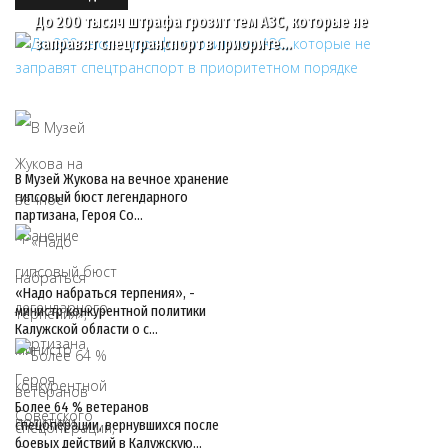
До 200 тысяч штрафа грозит тем АЗС, которые не
заправят спецтранспорт в приорите…
В Музей Жукова на вечное хранение
гипсовый бюст легендарного
партизана, Героя Со…
«Надо набраться терпения», -
министр конкурентной политики
Калужской области о с…
Более 64 % ветеранов
спецоперации, вернувшихся после
боевых действий в Калужскую…