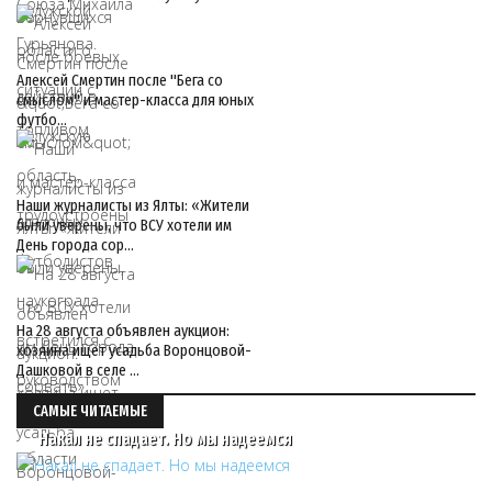
Алексей Смертин после "Бега со
смыслом" и мастер-класса для юных
футбо…
Наши журналисты из Ялты: «Жители
были уверены, что ВСУ хотели им
День города сор…
На 28 августа объявлен аукцион:
хозяина ищет усадьба Воронцовой-
Дашковой в селе …
САМЫЕ ЧИТАЕМЫЕ
Накал не спадает. Но мы надеемся