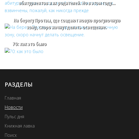
абитуриентов и их родителей. Но в этом году…
На берегу Протвы, где создают новую прогулочную
зону, скоро начнут делать освещение.
70: как это было
РАЗДЕЛЫ
Главная
Новости
Пульс дня
Книжная лавка
Поиск