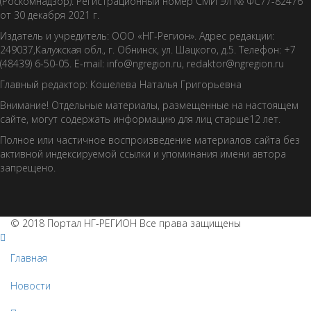
(Роскомнадзор). Регистрационный номер СМИ Эл № ФС77-82476
от 30 декабря 2021 г.
Издатель и учредитель: ООО «НГ-Регион». Адрес редакции:
249037,Калужская обл., г. Обнинск, ул. Шацкого, д.5. Телефон: +7
(48439) 6-50-05. E-mail: info@ngregion.ru, redaktor@ngregion.ru
Главный редактор: Кошелева Наталья Григорьевна
Внимание! Отдельные материалы, размещенные на настоящем
сайте, могут содержать информацию для лиц старше12 лет.
Полное или частичное воспроизведение материалов сайта без
активной индексируемой ссылки и упоминания имени автора
запрещено.
© 2018 Портал НГ-РЕГИОН Все права защищены
Главная
Новости