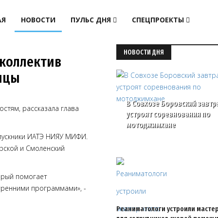
АЯ
НОВОСТИ
ПУЛЬС ДНЯ
СПЕЦПРОЕКТЫ
НОВОСТИ ДНЯ
 коллектив
ицы
В Совхозе Боровский завтр
остям, рассказала глава
устроят соревнования по
мотоджимхане
ыпускники ИАТЭ НИЯУ МИФИ.
ерской и Смоленский
торый помогает
утренними программами», -
Реаниматологи устроили мастер