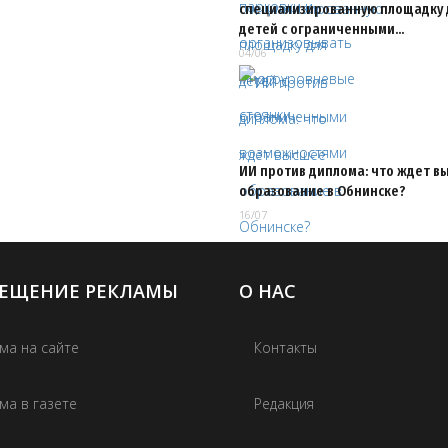
специализированную площадку 
детей с ограниченными…
04/06
ИИ против диплома: что ждет в
образование в Обнинске?
16/07
ЕЩЕНИЕ РЕКЛАМЫ
О НАС
ма на сайте
Контакты
ма в газете
Редакция