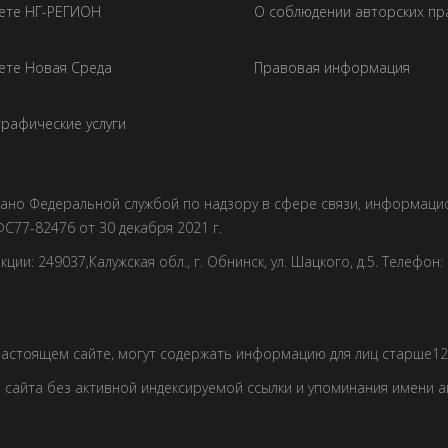
зете НГ-РЕГИОН
О соблюдении авторских пр
ете Новая Среда
Правовая информация
рафические услуги
овано Федеральной службой по надзору в сфере связи, информац
С77-82476 от 30 декабря 2021 г.
и: 249037,Калужская обл., г. Обнинск, ул. Шацкого, д.5. Телефон: +7
астоящем сайте, могут содержать информацию для лиц старше12 
сайта без активной индексируемой ссылки и упоминания имени 