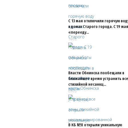
С 13 мая отключили горячую вод
в домах Старого города. С 19 ма
«перееду…
14/05
Власти Обнинска пообещали в
ближайшее время устранить все
стихийной несанкц…
07/05
В КБ №8 открыли уникальную