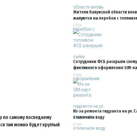
Жители Калужской области внов
жалуются на перебои с топливо
07/08
Сотрудники ФСБ раскрыли схему
фиктивного оформления SIM-к
07/08
Из‑за ремонта гидранта на ул. 
тр по самому последнему
отключили воду
ся там можно будет круглый
07/08