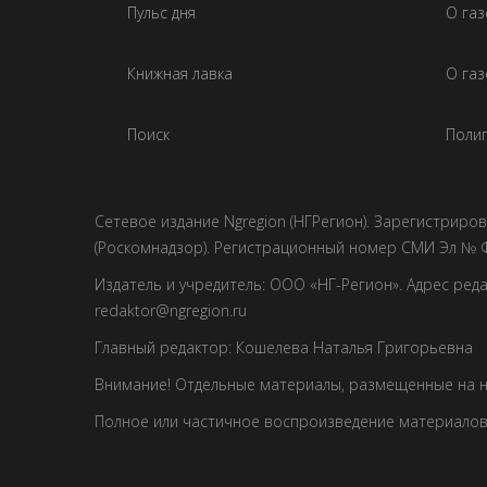
Пульс дня
О га
Книжная лавка
О газ
Поиск
Полиг
Сетевое издание Ngregion (НГРегион). Зарегистрир
(Роскомнадзор). Регистрационный номер СМИ Эл № Ф
Издатель и учредитель: ООО «НГ-Регион». Адрес редакци
redaktor@ngregion.ru
Главный редактор: Кошелева Наталья Григорьевна
Внимание! Отдельные материалы, размещенные на н
Полное или частичное воспроизведение материалов 