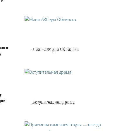
 и
кого
Мини-АЗС для Обнинска
у
т
ции
Вступительная драма