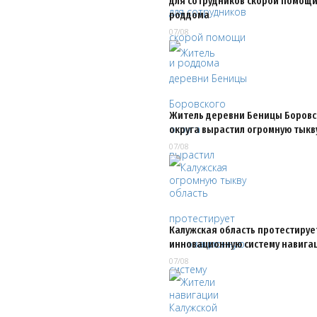
для сотрудников скорой помощи
роддома
07/08
Житель деревни Беницы Боровс
округа вырастил огромную тыкв
07/08
Калужская область протестируе
инновационную систему навига
07/08