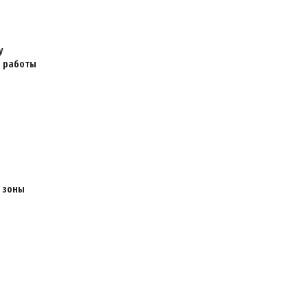
у
я работы
 зоны