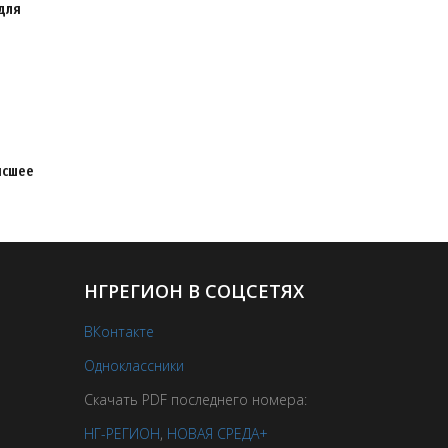
для
ысшее
НГРЕГИОН В СОЦСЕТЯХ
ВКонтакте
Одноклассники
Скачать PDF последнего номера:
НГ-РЕГИОН
,
НОВАЯ СРЕДА+