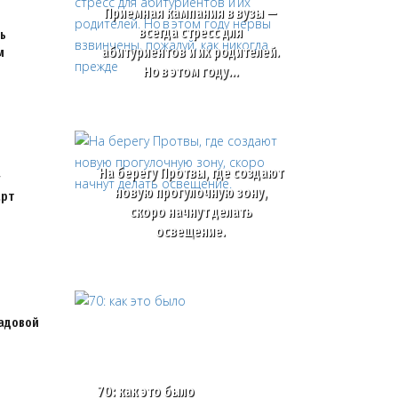
Приемная кампания в вузы —
всегда стресс для
ь
абитуриентов и их родителей.
м
Но в этом году…
На берегу Протвы, где создают
новую прогулочную зону,
арт
скоро начнут делать
освещение.
Садовой
70: как это было