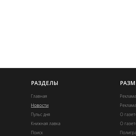
РАЗДЕЛЫ
РАЗМ
Главная
Реклама
Новости
Реклама
Пульс дня
О газе
Книжная лавка
О газет
Поиск
Полигра