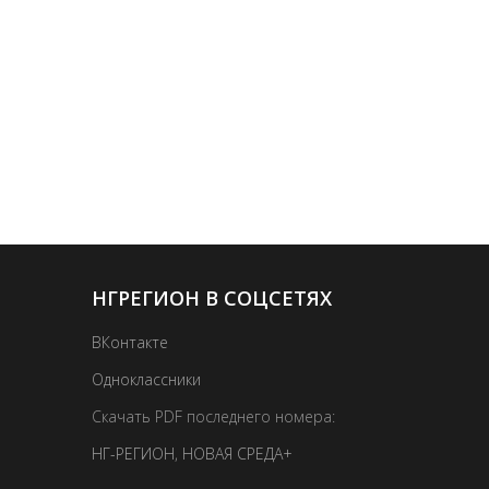
НГРЕГИОН В СОЦСЕТЯХ
ВКонтакте
Одноклассники
Скачать PDF последнего номера:
НГ-РЕГИОН
,
НОВАЯ СРЕДА+