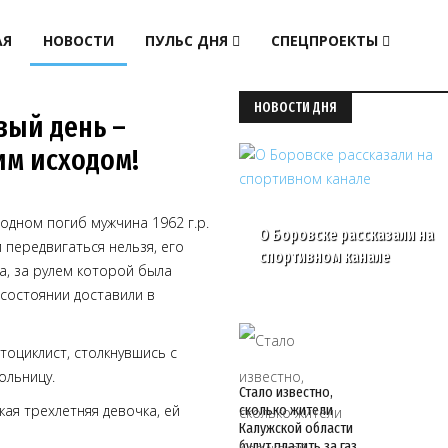
АЯ
НОВОСТИ
ПУЛЬС ДНЯ
СПЕЦПРОЕКТЫ
НОВОСТИ ДНЯ
вый день –
им исходом!
одном погиб мужчина 1962 г.р.
О Боровске рассказали на
 передвигаться нельзя, его
спортивном канале
а, за рулем которой была
 состоянии доставили в
тоциклист, столкнувшись с
ольницу.
Стало известно,
ая трехлетняя девочка, ей
сколько жители
Калужской области
будут платить за газ