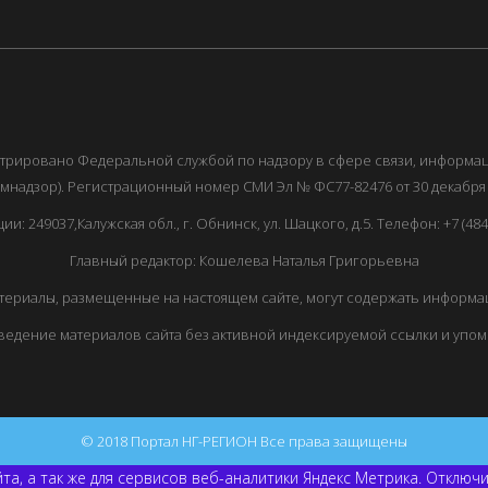
истрировано Федеральной службой по надзору в сфере связи, информ
мнадзор). Регистрационный номер СМИ Эл № ФС77-82476 от 30 декабря 
249037,Калужская обл., г. Обнинск, ул. Шацкого, д.5. Телефон: +7 (48439
Главный редактор: Кошелева Наталья Григорьевна
ериалы, размещенные на настоящем сайте, могут содержать информац
едение материалов сайта без активной индексируемой ссылки и упо
© 2018 Портал НГ-РЕГИОН Все права защищены
та, а так же для сервисов веб-аналитики Яндекс Метрика. Отключ