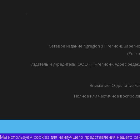
Сетевое издание Ngregion (НГРегион). Зарег
(Роско
Издатель и учредитель: ООО «НГ-Регион». Адрес редакции: 
Внимание! Отдельные мат
Полное или частичное воспроизв
Мы используем cookies для наилучшего представления нашего сай