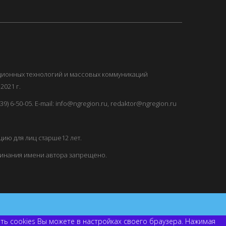
ационных технологий и массовых коммуникаций
2021 г.
) 6-50-05. E-mail: info@ngregion.ru, redaktor@ngregion.ru
ию для лиц старше12 лет.
минания имени автора запрещено.
ить cookies Вы можете в настройках своего браузера. Нажимая