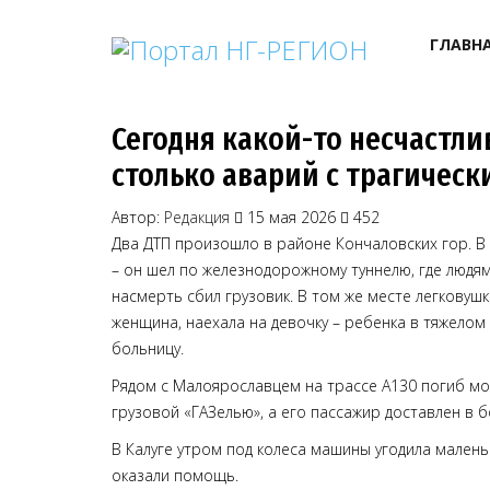
ГЛАВН
Сегодня какой-то несчастли
столько аварий с трагическ
Автор:
Редакция
15 мая 2026
452
Два ДТП произошло в районе Кончаловских гор. В 
– он шел по железнодорожному туннелю, где людям
насмерть сбил грузовик. В том же месте легковушк
женщина, наехала на девочку – ребенка в тяжелом
больницу.
Рядом с Малоярославцем на трассе А130 погиб мо
грузовой «ГАЗелью», а его пассажир доставлен в б
В Калуге утром под колеса машины угодила маленьк
оказали помощь.