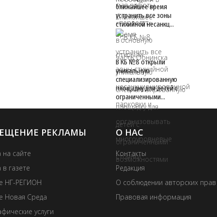
ближайшее время
устранить все зоны
стихийной несанкц…
В КБ №8 открыли
уникальную
специализированную
площадку для детей с
ограниченными…
ЕЩЕНИЕ РЕКЛАМЫ
О НАС
 на сайте
Контакты
 в газете
Редакция
те НГ-РЕГИОН
О соблюдении авторских прав
е Новая Среда
Правовая информация
фические услуги