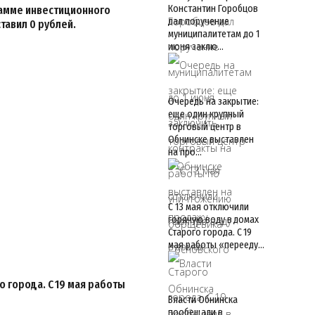
Константин Горобцов
рамме инвестиционного
дал поручение
ставил 0 рублей.
муниципалитетам до 1
июня заклю…
Очередь на закрытие:
еще один крупный
торговый центр в
Обнинске выставлен
на про…
С 13 мая отключили
горячую воду в домах
Старого города. С 19
мая работы «перееду…
о города. С 19 мая работы
Власти Обнинска
пообещали в