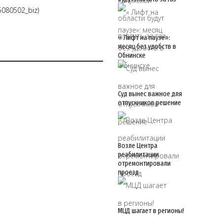
5080502_biz)
« Лифт на паузе»:
месяц без удобств в
Обнинске
Суд вынес важное для
отпускников решение
Возле Центра
реабилитации
отремонтировали
проезд
МЦД шагает в регионы!