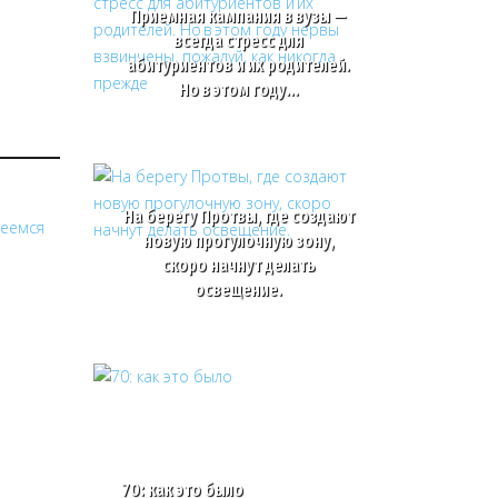
Приемная кампания в вузы —
всегда стресс для
абитуриентов и их родителей.
Но в этом году…
На берегу Протвы, где создают
новую прогулочную зону,
скоро начнут делать
освещение.
70: как это было