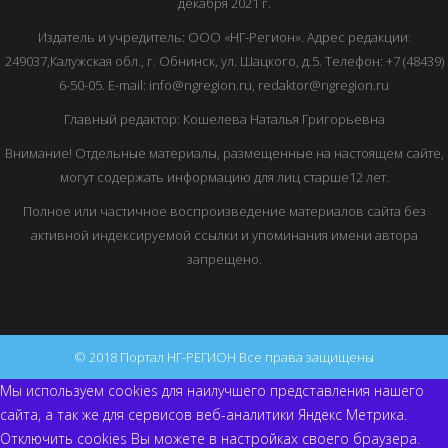
декабря 2021 г.
Издатель и учредитель: ООО «НГ-Регион». Адрес редакции:
249037,Калужская обл., г. Обнинск, ул. Шацкого, д.5. Телефон: +7 (48439)
6-50-05. E-mail: info@ngregion.ru, redaktor@ngregion.ru
Главный редактор: Кошелева Наталья Григорьевна
Внимание! Отдельные материалы, размещенные на настоящем сайте,
могут содержать информацию для лиц старше12 лет.
Полное или частичное воспроизведение материалов сайта без
активной индексируемой ссылки и упоминания имени автора
запрещено.
© 2018 Портал НГ-РЕГИОН Все права защищены
Мы используем cookies для наилучшего представления нашего
сайта, а так же для сервисов веб-аналитики Яндекс Метрика.
Отключить cookies Вы можете в настройках своего браузера.