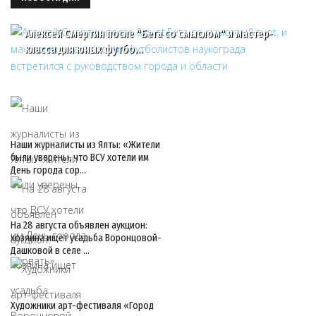
Алексей Смертин после "Бега со смыслом" и мастер-
класса для юных футбо…
Наши журналисты из Ялты: «Жители
были уверены, что ВСУ хотели им
День города сор…
На 28 августа объявлен аукцион:
хозяина ищет усадьба Воронцовой-
Дашковой в селе …
Художники арт-фестиваля «Город