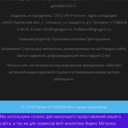
декабря 2021 г.
Издатель и учредитель: ООО «НГ-Регион». Адрес редакции:
249037,Калужская обл., г. Обнинск, ул. Шацкого, д.5. Телефон: +7 (48439)
6-50-05. E-mail: info@ngregion.ru, redaktor@ngregion.ru
Главный редактор: Кошелева Наталья Григорьевна
Внимание! Отдельные материалы, размещенные на настоящем сайте,
могут содержать информацию для лиц старше12 лет.
Полное или частичное воспроизведение материалов сайта без
активной индексируемой ссылки и упоминания имени автора
запрещено.
© 2018 Портал НГ-РЕГИОН Все права защищены
Мы используем cookies для наилучшего представления нашего
сайта, а так же для сервисов веб-аналитики Яндекс Метрика.