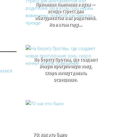
Приемная кампания в вузы —
всегда стресс для
абитуриентов и их родителей.
Но в этом году…
На берегу Протвы, где создают
новую прогулочную зону,
скоро начнут делать
освещение.
70: как это было