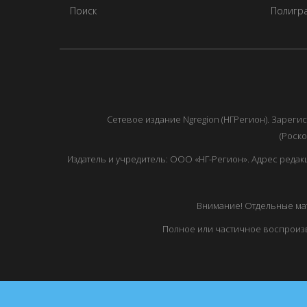
Поиск
Полигра
Сетевое издание Ngregion (НГРегион). Зарег
(Роско
Издатель и учредитель: ООО «НГ-Регион». Адрес редакции: 
Внимание! Отдельные мат
Полное или частичное воспроизв