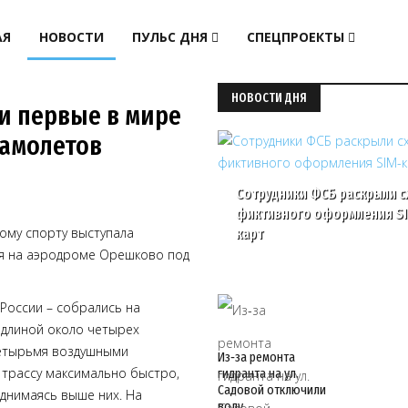
АЯ
НОВОСТИ
ПУЛЬС ДНЯ
СПЕЦПРОЕКТЫ
НОВОСТИ ДНЯ
и первые в мире
самолетов
Сотрудники ФСБ раскрыли с
фиктивного оформления S
ому спорту выступала
карт
ся на аэродроме Орешково под
России – собрались на
 длиной около четырех
четырьмя воздушными
Из‑за ремонта
 трассу максимально быстро,
гидранта на ул.
Садовой отключили
однимаясь выше них. На
воду