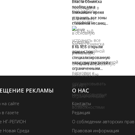
Власти Обнинска
пообещали в
ближайшее время
устранить все зоны
стихийной несанкц…
В КБ №8 открыли
уникальную
специализированную
площадку для детей с
ограниченными…
ЕЩЕНИЕ РЕКЛАМЫ
О НАС
 на сайте
Контакты
 в газете
Редакция
те НГ-РЕГИОН
О соблюдении авторских прав
е Новая Среда
Правовая информация