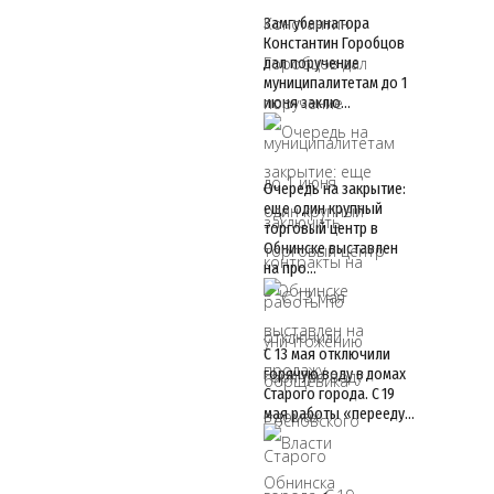
Замгубернатора
Константин Горобцов
дал поручение
муниципалитетам до 1
июня заклю…
Очередь на закрытие:
еще один крупный
торговый центр в
Обнинске выставлен
на про…
С 13 мая отключили
горячую воду в домах
Старого города. С 19
мая работы «перееду…