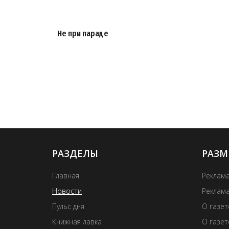
Не при параде
РАЗДЕЛЫ
РАЗМ
Главная
Реклама
Новости
Реклама
Пульс дня
О газе
Книжная лавка
О газет