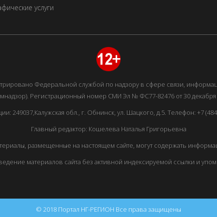
фические услуги
истрировано Федеральной службой по надзору в сфере связи, информ
мнадзор). Регистрационный номер СМИ Эл № ФС77-82476 от 30 декабря 
249037,Калужская обл., г. Обнинск, ул. Шацкого, д.5. Телефон: +7 (48439
Главный редактор: Кошелева Наталья Григорьевна
ериалы, размещенные на настоящем сайте, могут содержать информац
едение материалов сайта без активной индексируемой ссылки и упо
© 2018 Портал НГ-РЕГИОН Все права защищены