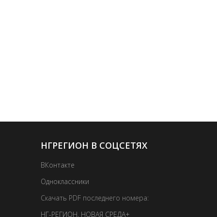
НГРЕГИОН В СОЦСЕТЯХ
ВКонтакте
Одноклассники
Скачать PDF последнего номера:
НГ-РЕГИОН
,
НОВАЯ СРЕДА+