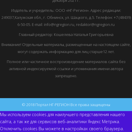
декабря 2021 г.
Издатель и учредитель: ООО «НГ-Регион». Адрес редакции:
249037,Калужская обл., г. Обнинск, ул. Шацкого, д.5. Телефон: +7 (48439)
6-50-05. E-mail: info@ngregion.ru, redaktor@ngregion.ru
Главный редактор: Кошелева Наталья Григорьевна
Внимание! Отдельные материалы, размещенные на настоящем сайте,
могут содержать информацию для лиц старше12 лет.
Полное или частичное воспроизведение материалов сайта без
активной индексируемой ссылки и упоминания имени автора
запрещено.
© 2018 Портал НГ-РЕГИОН Все права защищены
Мы используем cookies для наилучшего представления нашего
сайта, а так же для сервисов веб-аналитики Яндекс Метрика.
Отключить cookies Вы можете в настройках своего браузера.