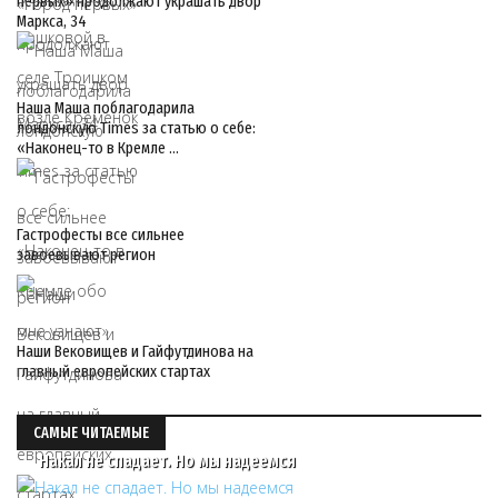
первых» продолжают украшать двор
Маркса, 34
Наша Маша поблагодарила
лондонскую Times за статью о себе:
«Наконец-то в Кремле …
Гастрофесты все сильнее
завоевывают регион
Наши Вековищев и Гайфутдинова на
главный европейских стартах
САМЫЕ ЧИТАЕМЫЕ
Накал не спадает. Но мы надеемся