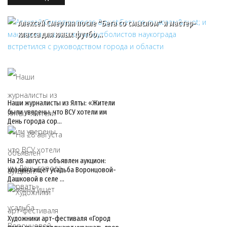
Алексей Смертин после "Бега со смыслом" и мастер-
класса для юных футбо…
Наши журналисты из Ялты: «Жители
были уверены, что ВСУ хотели им
День города сор…
На 28 августа объявлен аукцион:
хозяина ищет усадьба Воронцовой-
Дашковой в селе …
Художники арт-фестиваля «Город