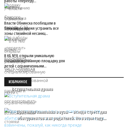
работы «перееду…
Власти Обнинска пообещали в
ближайшее время устранить все
зоны стихийной несанкц…
В КБ №8 открыли уникальную
специализированную площадку для
детей с ограниченными…
ИЗБРАННОЕ
Вступительная драма
Приемная кампания в вузы — всегда стресс для
абитуриентов и их родителей. Но в этом году…