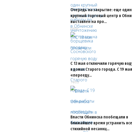
Очередь на закрытие: еще один
крупный торговый центр в Обни
выставлен на про…
04/06
С 13 мая отключили горячую вод
в домах Старого города. С 19 ма
«перееду…
14/05
Власти Обнинска пообещали в
ближайшее время устранить все
стихийной несанкц…