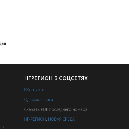
для
НГРЕГИОН В СОЦСЕТЯХ
ВКонтакте
Одноклассники
Скачать PDF последнего номера:
НГ-РЕГИОН
,
НОВАЯ СРЕДА+
ав