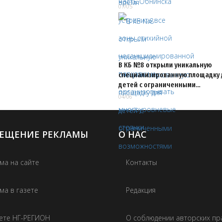
07/05
В КБ №8 открыли уникальную
специализированную площадку 
детей с ограниченными…
04/06
ЕЩЕНИЕ РЕКЛАМЫ
О НАС
ма на сайте
Контакты
ма в газете
Редакция
зете НГ-РЕГИОН
О соблюдении авторских пр