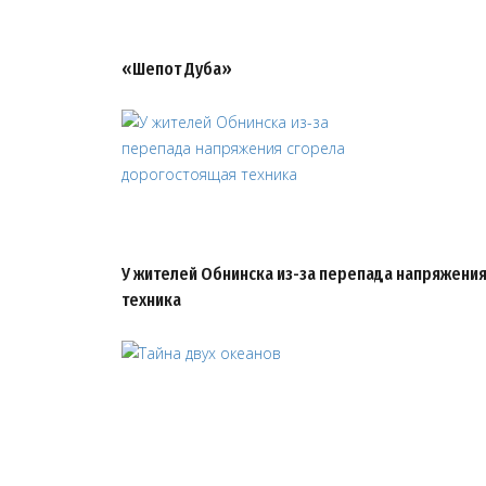
«Шепот Дуба»
У жителей Обнинска из-за перепада напряжени
техника