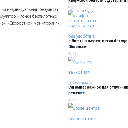
Калужской области будут платить
06/08
ший индивидуальный результат
симулятор – гонки беспилотных
на», «Скоростной мониторинг».
« Лифт на паузе»: месяц без удо
Обнинске
06/08
Суд вынес важное для отпускни
решение
06/08