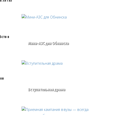
 за газ
бств в
Мини-АЗС для Обнинска
ков
Вступительная драма