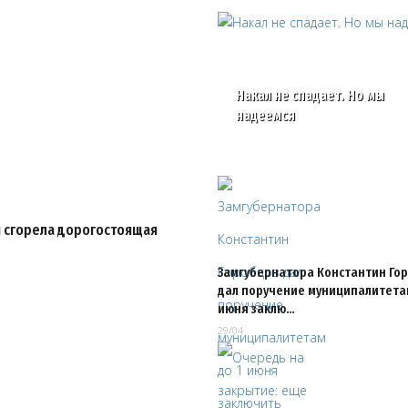
Накал не спадает. Но мы
надеемся
я сгорела дорогостоящая
Замгубернатора Константин Го
дал поручение муниципалитетам
июня заклю…
29/04