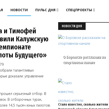
АЯ
НОВОСТИ
ПУЛЬС ДНЯ
СПЕЦПРОЕКТЫ
НОВОСТИ ДНЯ
а и Тимофей
авили Калужскую
Чемпионате
лоты Будущего»
О Боровске рассказали на
спортивном канале
79
собрали талантливых
орые доказали: управление
 прошел серьезный отбор. В
вок. В отборочных турах,
Стало известно, сколько жители
олее 14,5 тысяч юных пилотов.