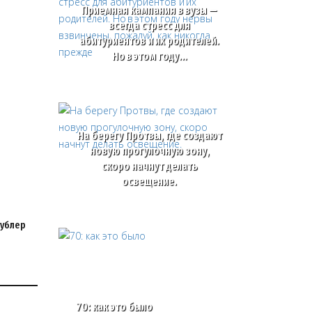
Приемная кампания в вузы —
всегда стресс для
абитуриентов и их родителей.
Но в этом году…
На берегу Протвы, где создают
новую прогулочную зону,
скоро начнут делать
освещение.
дублер
70: как это было