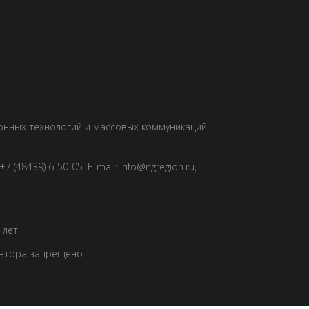
ионных технологий и массовых коммуникаций
 (48439) 6-50-05. E-mail: info@ngregion.ru,
лет.
автора запрещено.