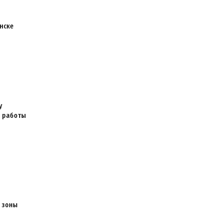
нске
у
я работы
 зоны