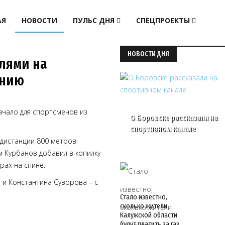
АЯ
НОВОСТИ
ПУЛЬС ДНЯ
СПЕЦПРОЕКТЫ
НОВОСТИ ДНЯ
лями на
анию
ачало для спортсменов из
О Боровске рассказали на
спортивном канале
дистанции 800 метров
м Курбанов добавил в копилку
рах на спине.
 и Константина Суворова – с
Стало известно,
сколько жители
Калужской области
будут платить за газ