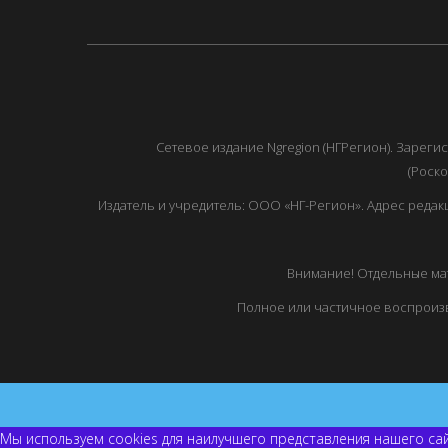
Сетевое издание Ngregion (НГРегион). Зарег
(Роско
Издатель и учредитель: ООО «НГ-Регион». Адрес редакции: 
Внимание! Отдельные мат
Полное или частичное воспроизв
Мы используем cookies для наилучшего представления нашего сай