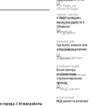
« Лифт на паузе»:
месяц без удобств в
Обнинске
Суд вынес важное для
отпускников решение
Возле Центра
реабилитации
отремонтировали
проезд
МЦД шагает в регионы!
о города. С 19 мая работы