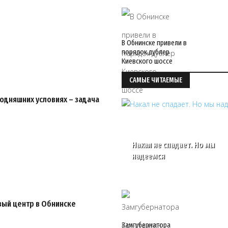
В Обнинске привели в
порядок дублер
Киевского шоссе
САМЫЕ ЧИТАЕМЫЕ
годняшних условиях – задача
Накал не спадает. Но мы
надеемся
вый центр в Обнинске
Замгубернатора