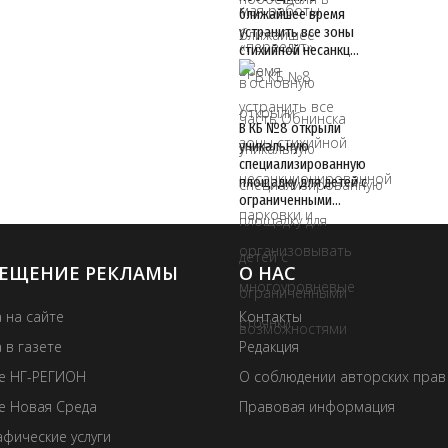
ближайшее время
устранить все зоны
стихийной несанкц…
В КБ №8 открыли
уникальную
специализированную
площадку для детей с
ограниченными…
ЕЩЕНИЕ РЕКЛАМЫ
О НАС
 на сайте
Контакты
 в газете
Редакция
те НГ-РЕГИОН
О соблюдении авторских прав
е Новая Среда
Правовая информация
фические услуги