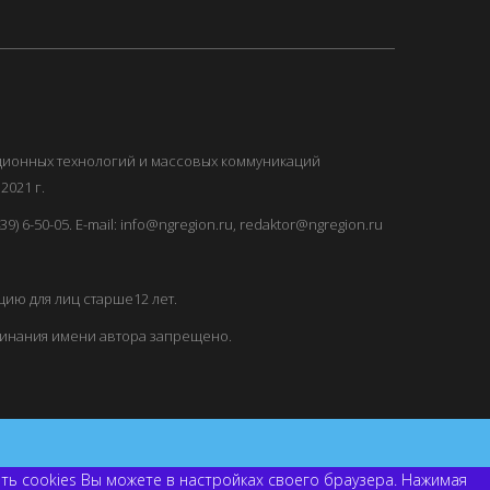
ационных технологий и массовых коммуникаций
2021 г.
) 6-50-05. E-mail: info@ngregion.ru, redaktor@ngregion.ru
ию для лиц старше12 лет.
минания имени автора запрещено.
ить cookies Вы можете в настройках своего браузера. Нажимая