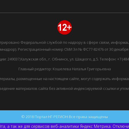
истрировано Федеральной службой по надзору в сфере связи, информ
мнадзор). Регистрационный номер СМИ Эл № ФС77-82476 от 30 декабря 
249037,Калужская обл., г. Обнинск, ул. Шацкого, д.5. Телефон: +7 (48439
Главный редактор: Кошелева Наталья Григорьевна
ериалы, размещенные на настоящем сайте, могут содержать информац
едение материалов сайта без активной индексируемой ссылки и упо
© 2018 Портал НГ-РЕГИОН Все права защищены
та, а так же для сервисов веб-аналитики Яндекс Метрика. Отключ