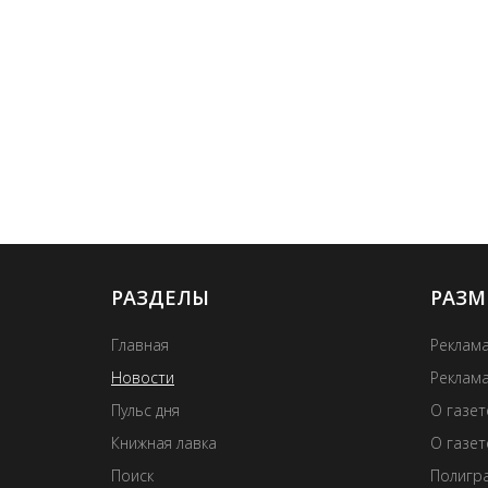
РАЗДЕЛЫ
РАЗМ
Главная
Реклама
Новости
Реклама
Пульс дня
О газе
Книжная лавка
О газет
Поиск
Полигра