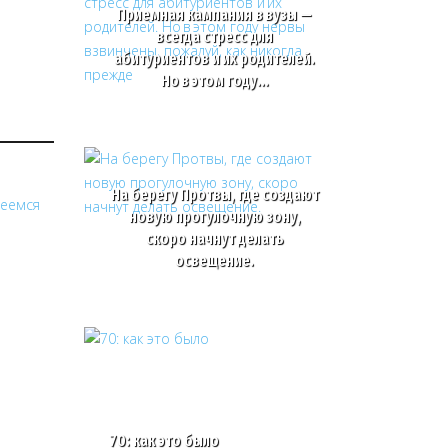
Приемная кампания в вузы —
всегда стресс для
абитуриентов и их родителей.
Но в этом году…
На берегу Протвы, где создают
новую прогулочную зону,
скоро начнут делать
освещение.
70: как это было