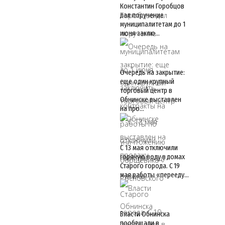
Константин Горобцов
дал поручение
муниципалитетам до 1
июня заклю…
Очередь на закрытие:
еще один крупный
торговый центр в
Обнинске выставлен
на про…
С 13 мая отключили
горячую воду в домах
Старого города. С 19
мая работы «перееду…
Власти Обнинска
пообещали в