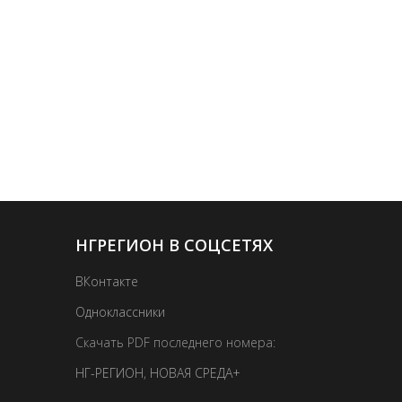
НГРЕГИОН В СОЦСЕТЯХ
ВКонтакте
Одноклассники
Скачать PDF последнего номера:
НГ-РЕГИОН
,
НОВАЯ СРЕДА+