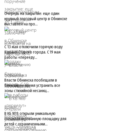
Очередь на закрытие: еще один
крупный торговый центр в Обнинске
выставлен на про…
С 13 мая отключили горячую воду
в домах Старого города. С 19 мая
работы «перееду…
Власти Обнинска пообещали в
ближайшее время устранить все
зоны стихийной несанкц…
В КБ №8 открыли уникальную
специализированную площадку для
детей с ограниченными…