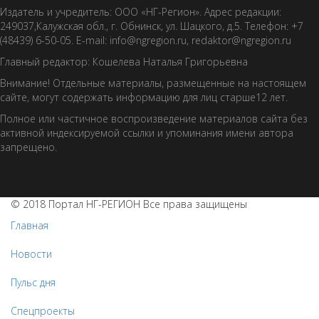
Издатель и учредитель: ООО «НГ-Регион». Адрес редакции:
249037,Калужская обл., г. Обнинск, ул. Шацкого, д.5. Телефон: +7
(48439) 6-50-05. E-mail: info@ngregion.ru, redaktor@ngregion.ru
Главный редактор: Кошелева Наталья Григорьевна
Внимание! Отдельные материалы, размещенные на настоящем
сайте, могут содержать информацию для лиц старше12 лет.
Полное или частичное воспроизведение материалов сайта без
активной индексируемой ссылки и упоминания имени автора
запрещено.
© 2018 Портал НГ-РЕГИОН Все права защищены
Главная
Новости
Пульс дня
Спецпроекты