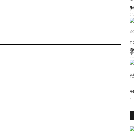
Де
04
Вр
30
Че
23