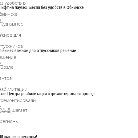
Лифт на паузе»: месяц без удобств в Обнинске
/08
д вынес важное для отпускников решение
/08
зле Центра реабилитации отремонтировали проезд
/08
Д шагает в регионы!