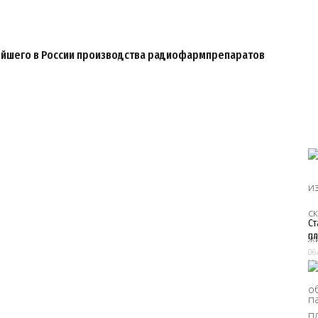
нейшего в России производства радиофармпрепаратов
Ст
пл
06