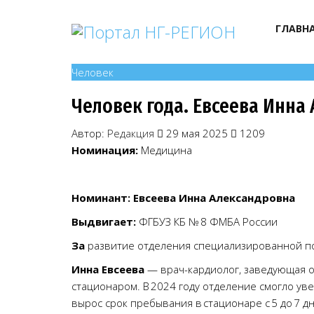
ГЛАВН
Человек
Человек года. Евсеева Инна
Автор:
Редакция
29 мая 2025
1209
Номинация:
Медицина
Номинант: Евсеева Инна Александровна
Выдвигает:
ФГБУЗ КБ № 8 ФМБА России
За
развитие отделения специализированной п
Инна Евсеева
— врач-кардиолог, заведующая 
стационаром. В 2024 году отделение смогло у
вырос срок пребывания в стационаре с 5 до 7 д