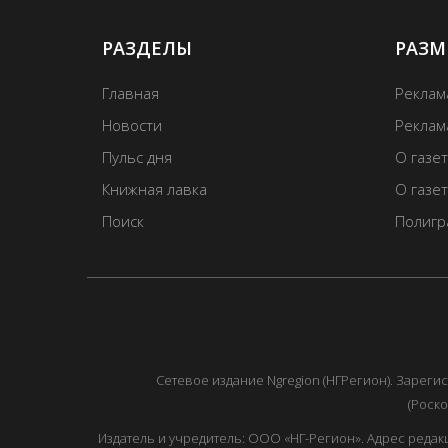
РАЗДЕЛЫ
РАЗМ
Главная
Реклам
Новости
Реклама
Пульс дня
О газе
Книжная лавка
О газе
Поиск
Полигр
Сетевое издание Ngregion (НГРегион). Зарег
(Роско
Издатель и учредитель: ООО «НГ-Регион». Адрес редакции: 