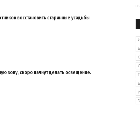
06
отников восстановить старинные усадьбы
ную зону, скоро начнут делать освещение.