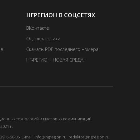
НГРЕГИОН В СОЦСЕТЯХ
ВКонтакте
Одноклассники
ав
Скачать PDF последнего номера:
НГ-РЕГИОН
,
НОВАЯ СРЕДА+
ационных технологий и массовых коммуникаций
2021 г.
) 6-50-05. E-mail: info@ngregion.ru, redaktor@ngregion.ru