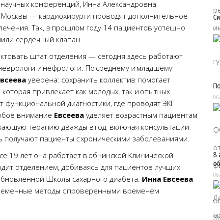
 научных конференций, Инна Александровна
 и Москвы — кардиохирурги проводят дополнительное
Си
ечения. Так, в прошлом году 14 пациентов успешно
06
или сердечный клапан.
ктовать штат отделения — сегодня здесь работают
 неврологи и нефрологи. По среднему и младшему
Евсеева
уверена: сохранить коллектив помогает
По
которая привлекает как молодых, так и опытных
06
т функциональной диагностики, где проводят ЭКГ
собое внимание
Евсеева
уделяет возрастным пациентам
ающую терапию дважды в год, включая консультации
 получают пациенты с хроническими заболеваниями.
се 19 лет она работает в обнинской Клинической
8 
об
одит отделением, добиваясь для пациентов лучших
06
 обновленной Школы сахарного диабета.
Инна Евсеева
временные методы с проверенными временем