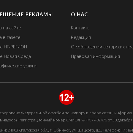
ЕЩЕНИЕ РЕКЛАМЫ
О НАС
а на сайте
Контакты
 в газете
Редакция
те НГ-РЕГИОН
О соблюдении авторских пр
те Новая Среда
Правовая информация
афические услуги
истрировано Федеральной службой по надзору в сфере связи, информ
мнадзор). Регистрационный номер СМИ Эл № ФС77-82476 от 30 декабря 
249037,Калужская обл., г. Обнинск, ул. Шацкого, д.5. Телефон: +7 (48439