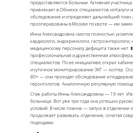
предоставляются больным. Активная участница
привлекает в Обнинск специалистов из Калуги
обследование и определяют дальнейший план л
прооперированы в Москве по квоте — им замен
Инна Александровна смогла полностью укомпле
кардиологи, эндокринологи, гастроэнтерологи,
медицинскому персоналу дефицита также нет.
профессиональная и дружественная атмосфера, 
специалистов. По ее инициативе открыт кабине
и суточное мониторирование ЭКГ — холтер. О
80+ — они проходят обследование и поддержив
геронтологов. Аналогичную регулярную помощь
Стаж работы Инны Александровны — 19 лет. И в
больнице. Вот уже три года она успешно руков
условий. В числе планов — запуск в отделении
продолжает развивать отделение, сочетая со
подходами.