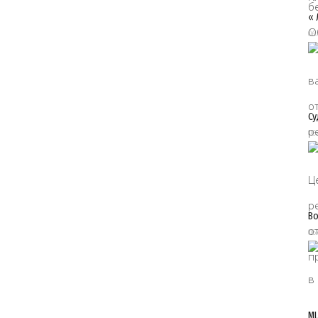
« 
06
Су
06
Во
06
МЦ