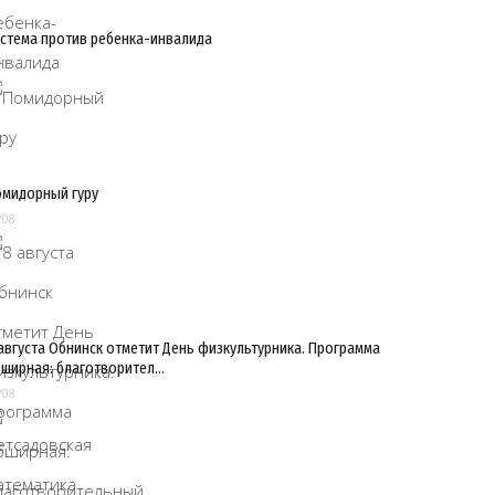
стема против ребенка-инвалида
/08
мидорный гуру
/08
августа Обнинск отметит День физкультурника. Программа
ширная: благотворител…
/08