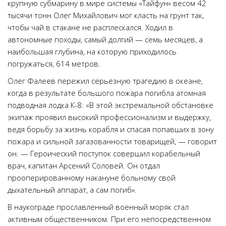
крупную субмарину в мире системы «Тайфун» весом 42
тысячи тонн Олег Михайлович мог класть на грунт так,
чтобы чай в стакане не расплескался. Ходил в
автономные походы, самый долгий — семь месяцев, а
наибольшая глубина, на которую приходилось
погружаться, 614 метров.
Олег Фалеев пережил серьезную трагедию в океане,
когда в результате большого пожара погибла атомная
подводная лодка К-8: «В этой экстремальной обстановке
экипаж проявил высокий профессионализм и выдержку,
ведя борьбу за жизнь корабля и спасая попавших в зону
пожара и сильной загазованности товарищей, — говорит
он. — Героический поступок совершил корабельный
врач, капитан Арсений Соловей. Он отдал
прооперированному накануне больному свой
дыхательный аппарат, а сам погиб».
В наукограде прославленный военный моряк стал
активным общественником. При его непосредственном