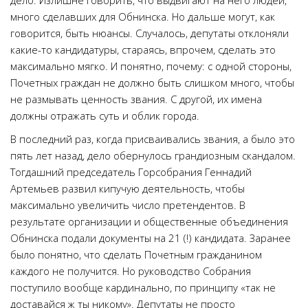
дело. Излишне говорить, что выдвигают на него людей,
много сделавших для Обнинска. Но дальше могут, как
говорится, быть нюансы. Случалось, депутаты отклоняли
какие-то кандидатуры, стараясь, впрочем, сделать это
максимально мягко. И понятно, почему: с одной стороны,
Почетных граждан не должно быть слишком много, чтобы
не размывать ценность звания. С другой, их имена
должны отражать суть и облик города.
В последний раз, когда присваивались звания, а было это
пять лет назад, дело обернулось грандиозным скандалом.
Тогдашний председатель Горсобрания Геннадий
Артемьев развил кипучую деятельность, чтобы
максимально увеличить число претендентов. В
результате организации и общественные объединения
Обнинска подали документы на 21 (!) кандидата. Заранее
было понятно, что сделать Почетным гражданином
каждого не получится. Но руководство Собрания
поступило вообще кардинально, по принципу «так не
доставайся ж ты никому». Депутаты не просто