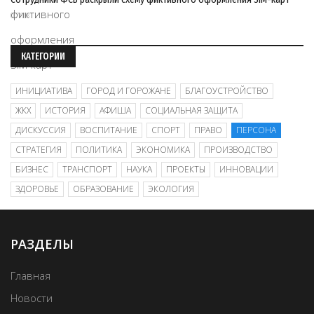
07/08
КАТЕГОРИИ
ИНИЦИАТИВА
ГОРОД И ГОРОЖАНЕ
БЛАГОУСТРОЙСТВО
ЖКХ
ИСТОРИЯ
АФИША
СОЦИАЛЬНАЯ ЗАЩИТА
ДИСКУССИЯ
ВОСПИТАНИЕ
СПОРТ
ПРАВО
ПЕРСОНА
СТРАТЕГИЯ
ПОЛИТИКА
ЭКОНОМИКА
ПРОИЗВОДСТВО
БИЗНЕС
ТРАНСПОРТ
НАУКА
ПРОЕКТЫ
ИННОВАЦИИ
ЗДОРОВЬЕ
ОБРАЗОВАНИЕ
ЭКОЛОГИЯ
РАЗДЕЛЫ
Главная
Новости