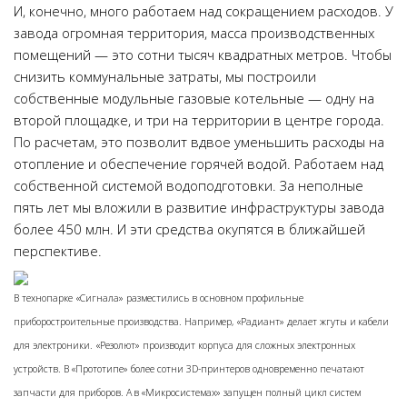
И, конечно, много работаем над сокращением расходов. У
завода огромная территория, масса производственных
помещений — это сотни тысяч квадратных метров. Чтобы
снизить коммунальные затраты, мы построили
собственные модульные газовые котельные — одну на
второй площадке, и три на территории в центре города.
По расчетам, это позволит вдвое уменьшить расходы на
отопление и обеспечение горячей водой. Работаем над
собственной системой водоподготовки. За неполные
пять лет мы вложили в развитие инфраструктуры завода
более 450 млн. И эти средства окупятся в ближайшей
перспективе.
В технопарке «Сигнала» разместились в основном профильные
приборостроительные производства. Например, «Радиант» делает жгуты и кабели
для электроники. «Резолют» производит корпуса для сложных электронных
устройств. В «Прототипе» более сотни 3D-принтеров одновременно печатают
запчасти для приборов. А в «Микросистемах» запущен полный цикл систем