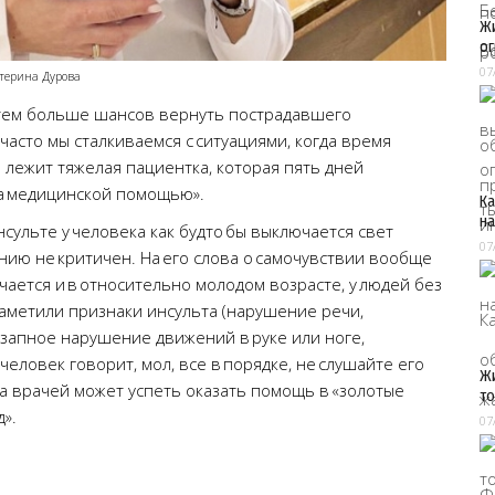
Жи
ог
07
терина Дурова
 тем больше шансов вернуть пострадавшего
часто мы сталкиваемся с ситуациями, когда время
 лежит тяжелая пациентка, которая пять дней
за медицинской помощью».
Ка
на
нсульте у человека как будто бы выключается свет
07
янию не критичен. На его слова о самочувствии вообще
чается и в относительно молодом возрасте, у людей без
аметили признаки инсульта (нарушение речи,
езапное нарушение движений в руке или ноге,
человек говорит, мол, все в порядке, не слушайте его
Жи
да врачей может успеть оказать помощь в «золотые
т
».
07