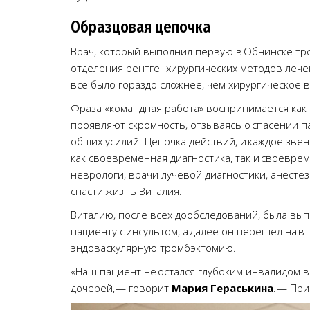
Образцовая цепочка
Врач, который выполнил первую в Обнинске т
отделения рентгенхирургических методов лечен
все было гораздо сложнее, чем хирургическое 
Фраза «командная работа» воспринимается как 
проявляют скромность, отзываясь о спасении па
общих усилий. Цепочка действий, и каждое звен
как своевременная диагностика, так и своевре
неврологи, врачи лучевой диагностики, анесте
спасти жизнь Виталия.
Виталию, после всех дообследований, была вып
пациенту с инсультом, а далее он перешел на 
эндоваскулярную тромбэктомию.
«Наш пациент не остался глубоким инвалидом 
дочерей, — говорит
Мария Гераськина
. — Пр