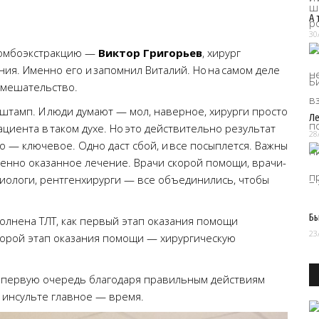
А 
30
ромбоэкстракцию —
Виктор Григорьев
, хирург
ия. Именно его и запомнил Виталий. Но на самом деле
вмешательство.
штамп. И люди думают — мол, наверное, хирурги просто
Ле
циента в таком духе. Но это действительно результат
28
о — ключевое. Одно даст сбой, и все посыплется. Важны
менно оказанное лечение. Врачи скорой помощи, врачи-
зиологи, рентгенхирурги — все объединились, чтобы
Бы
олнена ТЛТ, как первый этап оказания помощи
23
второй этап оказания помощи — хирургическую
в первую очередь благодаря правильным действиям
и инсульте главное — время.