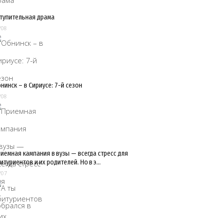
тупительная драма
/08
нинск – в Сириусе: 7-й сезон
/08
иемная кампания в вузы — всегда стресс для
итуриентов и их родителей. Но в э…
/07