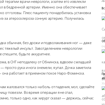
 терапии врачи-неврологи, а затем его извлекли
ол в бедренной артерии. Именно она обеспечивает
Вс
еко от головы. Плюс пациенту понадобилась установка
04
из-за атеросклероза сонную артерию. Получилась
Об
одка обычная, без дрожи и подволакивания ног — даже
04
нес тяжелый инсульт. Завотделением неврологии
 спешите, будьте аккуратнее.
дома, в СНТ неподалеку от Обнинска, вдвоем с младшей
— просто рука и нога онемели, я упал. Дочка заметила
— она работает в приемном покое Наро-Фоминска.
Пр
аб
30
чам жаловался только на боль от падения, мол, сделайте
ьницу повезли. Во время операции я не спал,
омню, только одно, как хирург сказал — держись, сейчас