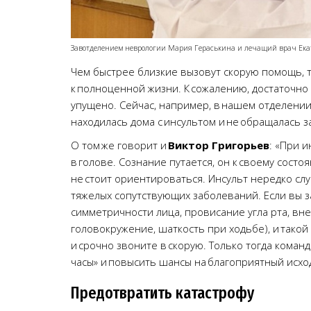
Завотделением неврологии Мария Гераськина и лечащий врач Ека
Чем быстрее близкие вызовут скорую помощь,
к полноценной жизни. К сожалению, достаточно 
упущено. Сейчас, например, в нашем отделении
находилась дома с инсультом и не обращалась 
О том же говорит и
Виктор Григорьев
: «При и
в голове. Сознание путается, он к своему состо
не стоит ориентироваться. Инсульт нередко слу
тяжелых сопутствующих заболеваний. Если вы з
симметричности лица, провисание угла рта, вн
головокружение, шаткость при ходьбе), и такой 
и срочно звоните в скорую. Только тогда коман
часы» и повысить шансы на благоприятный исход
Предотвратить катастрофу