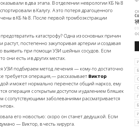
казывали в два этапа. В отделении неврологии КБ № 8
спортировали в Калугу. А это потеря драгоценного
Со
чены в КБ № 8. После первой тромбоэкстракции
SI
07
и предотвратить катастрофу? Одна из основных причин
 растут, постепенно закупоривая артерии и создавая
о выявить при помощи УЗИ шейных сосудов. Если
о они есть и в других местах.
ия УЗИ подбираем метод лечения — кому-то достаточно
е требуется операция, — рассказывает
Виктор
одой и может нормально перенести общий наркоз, ему
тся операция с открытым доступом и удалением бляшек
ам с сопутствующими заболеваниями рассматривается
ентов».
довала его новостью: скоро он станет дедушкой. Если
думано — Виктор, в честь хирурга.