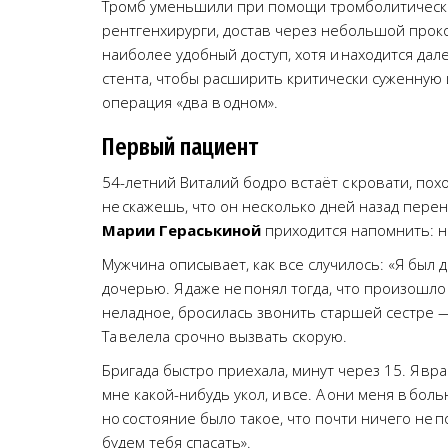
Тромб уменьшили при помощи тромболитической
рентгенхирурги, достав через небольшой прок
наиболее удобный доступ, хотя и находится дал
стента, чтобы расширить критически суженную 
операция «два в одном».
Первый пациент
54-летний Виталий бодро встаёт с кровати, пох
не скажешь, что он несколько дней назад пере
Марии Гераськиной
приходится напомнить: не
Мужчина описывает, как все случилось: «Я был 
дочерью. Я даже не понял тогда, что произошло 
неладное, бросилась звонить старшей сестре 
Та велела срочно вызвать скорую.
Бригада быстро приехала, минут через 15. Я вра
мне какой-нибудь укол, и все. А они меня в бол
но состояние было такое, что почти ничего не п
будем тебя спасать».