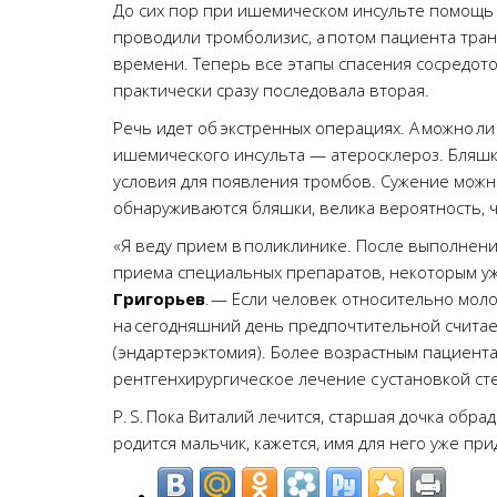
До сих пор при ишемическом инсульте помощь о
проводили тромболизис, а потом пациента тран
времени. Теперь все этапы спасения сосредото
практически сразу последовала вторая.
Речь идет об экстренных операциях. А можно л
ишемического инсульта — атеросклероз. Бляшки
условия для появления тромбов. Сужение можн
обнаруживаются бляшки, велика вероятность, чт
«Я веду прием в поликлинике. После выполнен
приема специальных препаратов, некоторым уж
Григорьев
. — Если человек относительно мол
на сегодняшний день предпочтительной считае
(эндартерэктомия). Более возрастным пациент
рентгенхирургическое лечение с установкой ст
P. S. Пока Виталий лечится, старшая дочка обра
родится мальчик, кажется, имя для него уже при