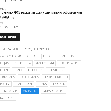
трудники ФСБ раскрыли схему фиктивного оформления
M-карт
/08
КАТЕГОРИИ
ИНИЦИАТИВА
ГОРОД И ГОРОЖАНЕ
БЛАГОУСТРОЙСТВО
ЖКХ
ИСТОРИЯ
АФИША
СОЦИАЛЬНАЯ ЗАЩИТА
ДИСКУССИЯ
ВОСПИТАНИЕ
СПОРТ
ПРАВО
ПЕРСОНА
СТРАТЕГИЯ
ПОЛИТИКА
ЭКОНОМИКА
ПРОИЗВОДСТВО
БИЗНЕС
ТРАНСПОРТ
НАУКА
ПРОЕКТЫ
ИННОВАЦИИ
ЗДОРОВЬЕ
ОБРАЗОВАНИЕ
ЭКОЛОГИЯ