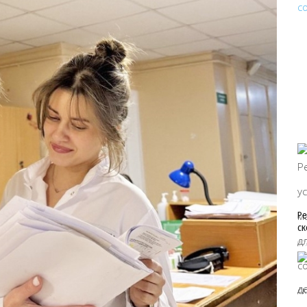
Ре
ск
07