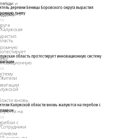
тель деревни Беницы Боровского округа вырастил
ромную тыкву
/08
лужская область протестирует инновационную систему
вигации
/08
тели Калужской области вновь жалуются на перебои с
опливом
/08