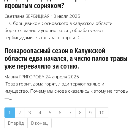
ядовитым сорняком?
Светлана ВЕРБИЦКАЯ
10 июля 2025
С борщевиком Сосновского в Калужской области
борются давно и упорно: косят, обрабатывают
гербицидами, выкапывают корни. С …
Пожароопасный сезон в Калужской
области едва начался, а число палов травы
уже перевалило за сотню.
Мария ГРИГОРОВА
24 апреля 2025
Трава горит, дома горят, люди теряют жилье и
имущество. Почему мы снова оказались к этому не готовы
—…
1
2
3
4
5
6
7
8
9
10
Вперёд
В конец