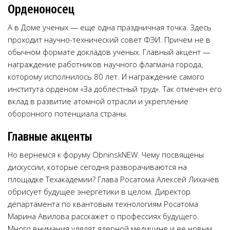
Орденоносец
А в Доме ученых — еще одна праздничная точка. Здесь
проходит научно-технический совет ФЭИ. Причем не в
обычном формате докладов ученых. Главный акцент —
награждение работников научного флагмана города,
которому исполнилось 80 лет. И награждение самого
института орденом «За доблестный труд». Так отмечен его
вклад в развитие атомной отрасли и укрепление
оборонного потенциала страны.
Главные акценты
Но вернемся к форуму ObninskNEW. Чему посвящены
дискуссии, которые сегодня разворачиваются на
площадке Техакадемии? Глава Росатома Алексей Лихачев
обрисует будущее энергетики в целом. Директор
департамента по квантовым технологиям Росатома
Марина Авилова расскажет о профессиях будущего.
Много внимания уделят ядерной медицине и ее новым