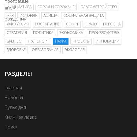
ИНИЦИАТИВА
ГОРОД И ГОРОЖАНЕ
БЛАГОУСТРОЙСТВО
ЖКХ
ИСТОРИЯ
АФИША
СОЦИАЛЬНАЯ ЗАЩИТА
ДИСКУССИЯ
ВОСПИТАНИЕ
СПОРТ
ПРАВО
ПЕРСОНА
СТРАТЕГИЯ
ПОЛИТИКА
ЭКОНОМИКА
ПРОИЗВОДСТВО
БИЗНЕС
ТРАНСПОРТ
НАУКА
ПРОЕКТЫ
ИННОВАЦИИ
ЗДОРОВЬЕ
ОБРАЗОВАНИЕ
ЭКОЛОГИЯ
РАЗДЕЛЫ
Главная
Новости
Пульс дня
Книжная лавка
Поиск