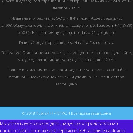
(Роскомнадзор). Регистрационный номер СМИ Эл № ФС77-82476 от 30
декабря 2021 г.
Издатель и учредитель: ООО «НГ-Регион». Адрес редакции:
249037,Калужская обл., г. Обнинск, ул. Шацкого, д.5. Телефон: +7 (48439)
6-50-05. E-mail: info@ngregion.ru, redaktor@ngregion.ru
Главный редактор: Кошелева Наталья Григорьевна
Внимание! Отдельные материалы, размещенные на настоящем сайте,
могут содержать информацию для лиц старше12 лет.
Полное или частичное воспроизведение материалов сайта без
активной индексируемой ссылки и упоминания имени автора
запрещено.
© 2018 Портал НГ-РЕГИОН Все права защищены
Мы используем cookies для наилучшего представления
нашего сайта, а так же для сервисов веб-аналитики Яндекс