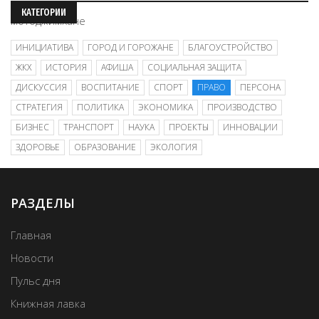
КАТЕГОРИИ
ИНИЦИАТИВА
ГОРОД И ГОРОЖАНЕ
БЛАГОУСТРОЙСТВО
ЖКХ
ИСТОРИЯ
АФИША
СОЦИАЛЬНАЯ ЗАЩИТА
ДИСКУССИЯ
ВОСПИТАНИЕ
СПОРТ
ПРАВО
ПЕРСОНА
СТРАТЕГИЯ
ПОЛИТИКА
ЭКОНОМИКА
ПРОИЗВОДСТВО
БИЗНЕС
ТРАНСПОРТ
НАУКА
ПРОЕКТЫ
ИННОВАЦИИ
ЗДОРОВЬЕ
ОБРАЗОВАНИЕ
ЭКОЛОГИЯ
РАЗДЕЛЫ
Главная
Новости
Пульс дня
Книжная лавка