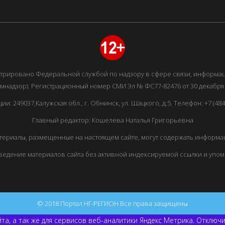
истрировано Федеральной службой по надзору в сфере связи, информ
мнадзор). Регистрационный номер СМИ Эл № ФС77-82476 от 30 декабря 
249037,Калужская обл., г. Обнинск, ул. Шацкого, д.5. Телефон: +7 (48439
Главный редактор: Кошелева Наталья Григорьевна
ериалы, размещенные на настоящем сайте, могут содержать информац
едение материалов сайта без активной индексируемой ссылки и упо
© 2018 Портал НГ-РЕГИОН Все права защищены
та, а так же для сервисов веб-аналитики Яндекс Метрика. Отключ