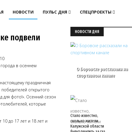
АЯ
НОВОСТИ
ПУЛЬС ДНЯ
СПЕЦПРОЕКТЫ
НОВОСТИ ДНЯ
ске подвели
10
 города в осеннем
О Боровске рассказали на
спортивном канале
-настоящему праздничная
 победителей открытого
 для фото!». Осенний сезон
отолюбителей, которые
Стало известно,
 10 до 17 лет и 18 лет и
сколько жители
Калужской области
будут платить за газ