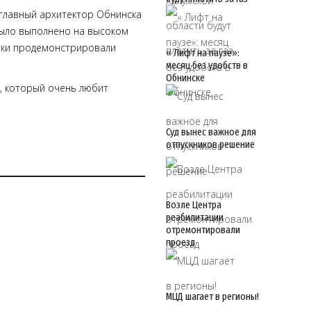
главный архитектор Обнинска
было выполнено на высоком
ники продемонстрировали
« Лифт на паузе»:
месяц без удобств в
Обнинске
й, который очень любит
Суд вынес важное для
отпускников решение
Возле Центра
реабилитации
отремонтировали
проезд
МЦД шагает в регионы!