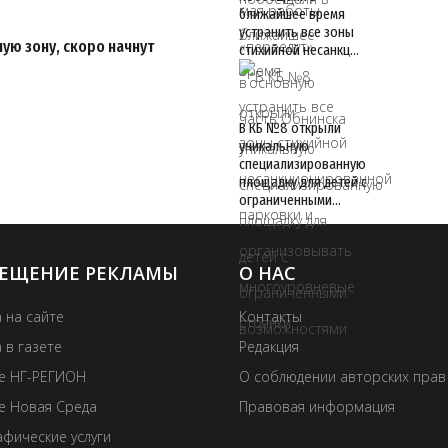
ближайшее время
устранить все зоны
ую зону, скоро начнут
стихийной несанкц…
В КБ №8 открыли
уникальную
специализированную
площадку для детей с
ограниченными…
ЕЩЕНИЕ РЕКЛАМЫ
О НАС
 на сайте
Контакты
 в газете
Редакция
те НГ-РЕГИОН
О соблюдении авторских прав
е Новая Среда
Правовая информация
фические услуги