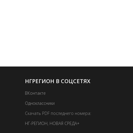
НГРЕГИОН В СОЦСЕТЯХ
ВКонтакте
Одноклассники
Скачать PDF последнего номера:
НГ-РЕГИОН
,
НОВАЯ СРЕДА+