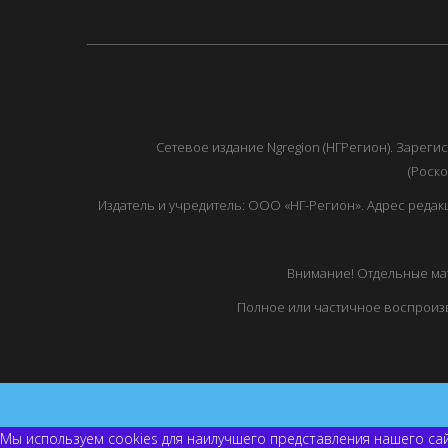
Сетевое издание Ngregion (НГРегион). Зарег
(Роско
Издатель и учредитель: ООО «НГ-Регион». Адрес редакции: 
Внимание! Отдельные мат
Полное или частичное воспроизв
Мы используем cookies для наилучшего представления нашего сай