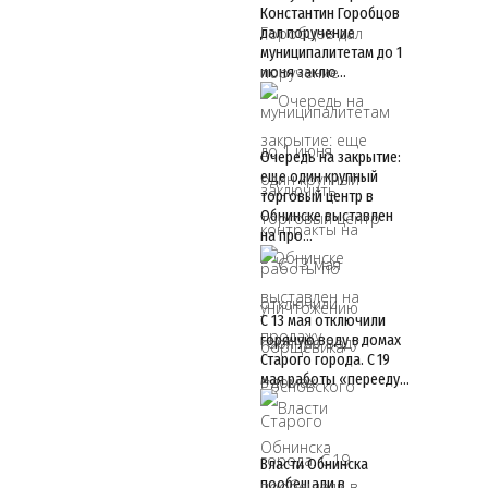
Константин Горобцов
дал поручение
муниципалитетам до 1
июня заклю…
Очередь на закрытие:
еще один крупный
торговый центр в
Обнинске выставлен
на про…
С 13 мая отключили
горячую воду в домах
Старого города. С 19
мая работы «перееду…
Власти Обнинска
пообещали в