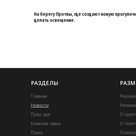
На берегу Протвы, где создают новую прогулочн
делать освещение.
РАЗДЕЛЫ
РАЗМ
Главная
Реклама
Новости
Реклама
Пульс дня
О газе
Книжная лавка
О газет
Поиск
Полигра