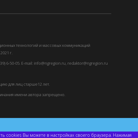
ационных технологий и массовых коммуникаций
2021 г.
) 6-50-05. E-mail: info@ngregion.ru, redaktor@ngregion.ru
ию для лиц старше12 лет.
минания имени автора запрещено.
ить cookies Вы можете в настройках своего браузера. Нажимая