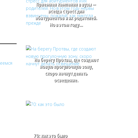
Приемная кампания в вузы —
всегда стресс для
абитуриентов и их родителей.
Но в этом году…
На берегу Протвы, где создают
новую прогулочную зону,
скоро начнут делать
освещение.
70: как это было