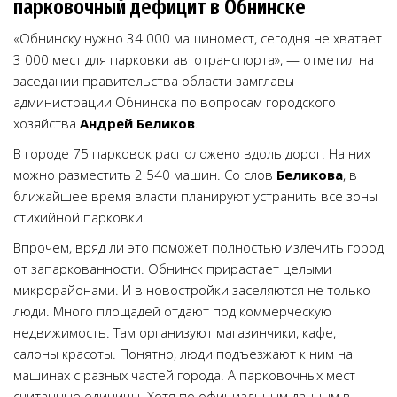
парковочный дефицит в Обнинске
«Обнинску нужно 34 000 машиномест, сегодня не хватает
3 000 мест для парковки автотранспорта», — отметил на
заседании правительства области замглавы
администрации Обнинска по вопросам городского
хозяйства
Андрей Беликов
.
В городе 75 парковок расположено вдоль дорог. На них
можно разместить 2 540 машин. Со слов
Беликова
, в
ближайшее время власти планируют устранить все зоны
стихийной парковки.
Впрочем, вряд ли это поможет полностью излечить город
от запаркованности. Обнинск прирастает целыми
микрорайонами. И в новостройки заселяются не только
люди. Много площадей отдают под коммерческую
недвижимость. Там организуют магазинчики, кафе,
салоны красоты. Понятно, люди подъезжают к ним на
машинах с разных частей города. А парковочных мест
считанные единицы. Хотя по официальным данным в