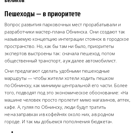
Беликов
.
Пешеходы — в приоритете
Вопрос развития парковочных мест прорабатывали и
разработчики мастер-плана Обнинска. Они создают так
называемую концепцию интеграции стоянок в городское
пространство. Но, как бы там ни было, приоритеты
экспертов выстроены так: сначала пешеход, потом
общественный транспорт, а уж далее автомобилист.
Они предлагают сделать удобными пешеходные
маршруты — чтобы жители хотели ходить пешком
по Обнинску, как минимум центральной его части. Более
того, подводят под это экономическое обоснование: «На
машине человек просто пролетит мимо магазинов, аптек,
кафе. А, гуляя по Обнинску, люди будут тратить
не на заправках и в кофейнях около них, а в родном
городе. И так мы добьемся пополнения бюджета».