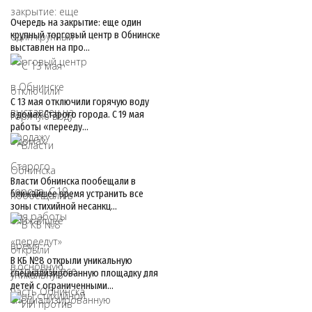
Очередь на закрытие: еще один
крупный торговый центр в Обнинске
выставлен на про…
С 13 мая отключили горячую воду
в домах Старого города. С 19 мая
работы «перееду…
Власти Обнинска пообещали в
ближайшее время устранить все
зоны стихийной несанкц…
В КБ №8 открыли уникальную
специализированную площадку для
детей с ограниченными…