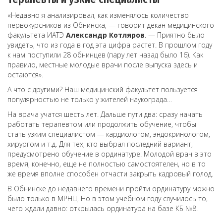
«Недавно я анализировал, как изменялось количество
первокурсников из Обнинска, — говорит декан медицинского
факультета ИАТЭ
Александр Котляров
. — Приятно было
увидеть, что из года в год эта цифра растет. В прошлом году
к нам поступили 28 обнинцев (пару лет назад было 16). Как
правило, местные молодые врачи после выпуска здесь и
остаются».
А что с другими? Наш медицинский факультет пользуется
популярностью не только у жителей наукограда…
На врача учатся шесть лет. Дальше пути два: сразу начать
работать терапевтом или продолжить обучение, чтобы
стать узким специалистом — кардиологом, эндокринологом,
хирургом и т.д. Для тех, кто выбрал последний вариант,
предусмотрено обучение в ординатуре. Молодой врач в это
время, конечно, еще не полностью самостоятелен, но в то
же время вполне способен отчасти закрыть кадровый голод.
В Обнинске до недавнего времени пройти ординатуру можно
было только в МРНЦ. Но в этом учебном году случилось то,
чего ждали давно: открылась ординатура на базе КБ №8.