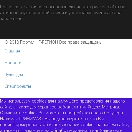
Полное или частичное воспроизведение материалов сайта без
активной индексируемой ссылки и упоминания имени автора
запрещено.
© 2018 Портал НГ-РЕГИОН Все права защищены
Главная
Новости
Пульс дня
Спецпроекты
Мы используем cookies для наилучшего представления нашего
сайта, а так же для сервисов веб-аналитики Яндекс Метрика.
Отключить cookies Вы можете в настройках своего браузера.
Нажимая ПРИНИМАЮ, Вы подтверждаете то, что Вы
проинформированы об использовании cookies на нашем сайте,
а также соглашаетесь на обработку данных о вас Яндексом в