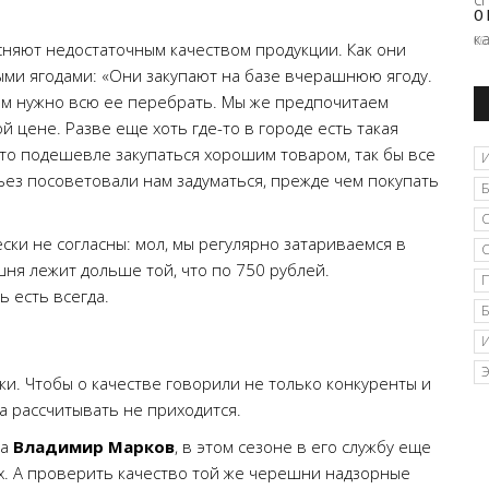
О 
06
сняют недостаточным качеством продукции. Как они
ыми ягодами: «Они закупают на базе вчерашнюю ягоду.
им нужно всю ее перебрать. Мы же предпочитаем
й цене. Разве еще хоть где-то в городе есть такая
-то подешевле закупаться хорошим товаром, так бы все
ьез посоветовали нам задуматься, прежде чем покупать
ски не согласны: мол, мы регулярно затариваемся в
шня лежит дольше той, что по 750 рублей.
 есть всегда.
и. Чтобы о качестве говорили не только конкуренты и
ка рассчитывать не приходится.
ка
Владимир Марков
, в этом сезоне в его службу еще
х. А проверить качество той же черешни надзорные