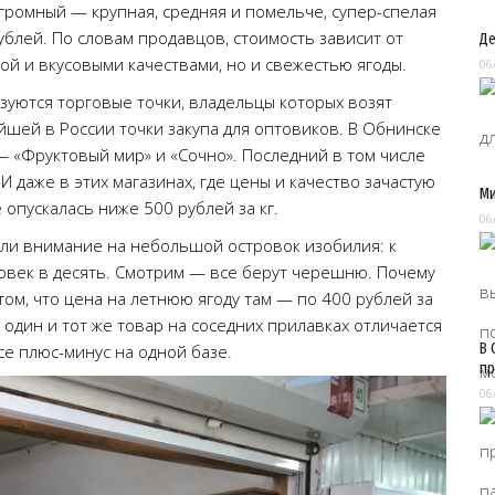
громный — крупная, средняя и помельче, супер-спелая
ублей. По словам продавцов, стоимость зависит от
Де
ой и вкусовыми качествами, но и свежестью ягоды.
06
зуются торговые точки, владельцы которых возят
йшей в России точки закупа для оптовиков. В Обнинске
 «Фруктовый мир» и «Сочно». Последний в том числе
 даже в этих магазинах, где цены и качество зачастую
Ми
опускалась ниже 500 рублей за кг.
06
или внимание на небольшой островок изобилия: к
овек в десять. Смотрим — все берут черешню. Почему
том, что цена на летнюю ягоду там — по 400 рублей за
на один и тот же товар на соседних прилавках отличается
В 
се плюс-минус на одной базе.
пр
06