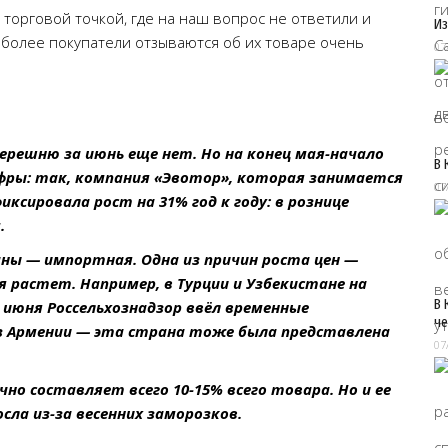
 торговой точкой, где на наш вопрос не ответили и
Из
м более покупатели отзываются об их товаре очень
07
решню за июнь еще нет. Но на конец мая-начало
В 
ры: так, компания «Эвотор», которая занимается
07
иксировала рост на 31% год к году: в рознице
.
ны — импортная. Одна из причин роста цен —
ня растет. Например, в Турции и Узбекистане на
В 
а июня Россельхознадзор ввёл временные
че
из Армении — эта страна тоже была представлена
07
но составляет всего 10-15% всего товара. Но и ее
сла из-за весенних заморозков.