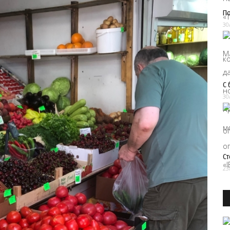
П
30
С 
30
Ст
23