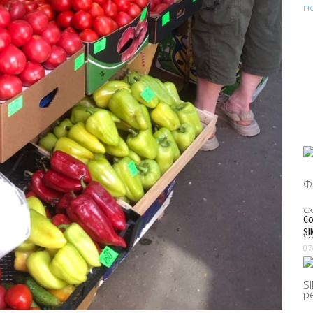
Со
SI
07