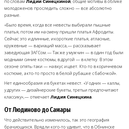
по словам
Лидии Синецкиной
, общие мотивы в облике
молодоженов проследить сложно — все абсолютно
разные.
«Было время, когда все невесты выбирали пышные
платья, потом им на смену пришли платья Афродиты.
Сейчас это и длинные, и короткие платья, атласные,
кружевные — вариаций масса, — рассказывает
заведующая ЗАГСом. — Так же у мужчин — в один год были
модными синие костюмы, в другой — в клетку. В этом
сезоне опять-таки — на вкус и цвет. Кто-то в коричневом
костюме, а кто-то просто в белой рубашке с бабочкой».
Нет единообразия и в букетах невест. «У одних — каллы,
у других — дизайнерские букеты, третьи предпочитают
классику», — отмечает
Лидия Синецкина
.
От Людиново до Самары
Что действительно изменилось, так это география
брачующихся. Вряд ли кого-то удивит, что в Обнинске