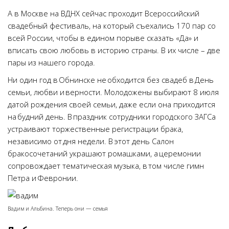
А в Москве на ВДНХ сейчас проходит Всероссийский
свадебный фестиваль, на который съехались 170 пар со
всей России, чтобы в едином порыве сказать «Да» и
вписать свою любовь в историю страны. В их числе – две
пары из нашего города.
Ни один год в Обнинске не обходится без свадеб в День
семьи, любви и верности. Молодожены выбирают 8 июля
датой рождения своей семьи, даже если она приходится
на будний день. В праздник сотрудники городского ЗАГСа
устраивают торжественные регистрации брака,
независимо от дня недели. В этот день Салон
бракосочетаний украшают ромашками, а церемонии
сопровождает тематическая музыка, в том числе гимн
Петра и Февронии.
Вадим и Альбина. Теперь они — семья