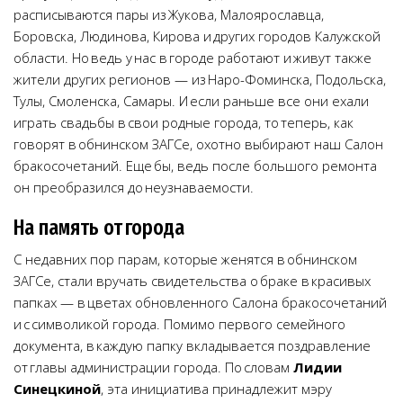
расписываются пары из Жукова, Малоярославца,
Боровска, Людинова, Кирова и других городов Калужской
области. Но ведь у нас в городе работают и живут также
жители других регионов — из Наро-Фоминска, Подольска,
Тулы, Смоленска, Самары. И если раньше все они ехали
играть свадьбы в свои родные города, то теперь, как
говорят в обнинском ЗАГСе, охотно выбирают наш Салон
бракосочетаний. Еще бы, ведь после большого ремонта
он преобразился до неузнаваемости.
На память от города
С недавних пор парам, которые женятся в обнинском
ЗАГСе, стали вручать свидетельства о браке в красивых
папках — в цветах обновленного Салона бракосочетаний
и с символикой города. Помимо первого семейного
документа, в каждую папку вкладывается поздравление
от главы администрации города. По словам
Лидии
Синецкиной
, эта инициатива принадлежит мэру