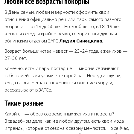
Любви все возрасты покорны
В День семьи, любви и верности оформить свои
отношения официально решили пары самого разного
возраста — от 18 до 50 лет. Но вообще-то, в 18–19 лет
женятся сегодня крайне редко, говорит заведующая
обнинским отделом ЗАГС
Лидия Синецкина
.
Возраст большинства невест — 23–24 года, а женихов —
27–30 лет.
Конечно, есть и пары постарше — многие связывают
себя семейными узами во второй раз. Нередки случаи,
когда вновь решают пожениться бывшие супруги,
рассказывают в ЗАГСе.
Такие разные
Какой он — образ современных жениха и невесты?
В свадебном деле, как и в любом другом, есть свои мода
и тренды, которые от сезона к сезону меняются. Но сейчас,