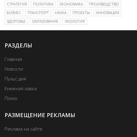
СТРАТЕГИЯ
ПОЛИТИКА
ЭКОНОМИКА
ПРОИЗВОДСТВО
БИЗНЕС
ТРАНСПОРТ
НАУКА
ПРОЕКТЫ
ИННОВАЦИИ
ЗДОРОВЬЕ
ОБРАЗОВАНИЕ
ЭКОЛОГИЯ
РАЗДЕЛЫ
Главная
Новости
Пульс дня
Книжная лавка
Поиск
РАЗМЕЩЕНИЕ РЕКЛАМЫ
Реклама на сайте