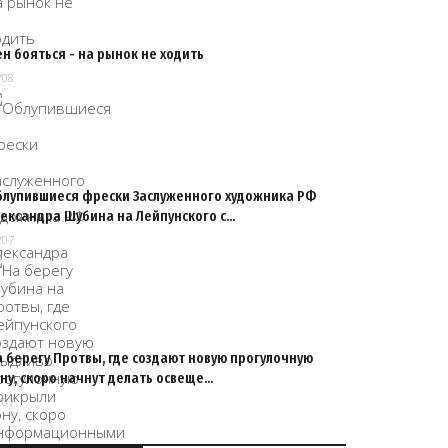
н бояться - на рынок не ходить
/08
блупившиеся фрески Заслуженного художника РФ
лександра Шубина на Лейпунского с…
/07
 берегу Протвы, где создают новую прогулочную
ну, скоро начнут делать освеще…
/07