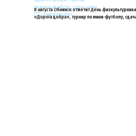
8 августа Обнинск отметит День физкультурни
«Дорога добра», турнир по мини-футболу, сдач