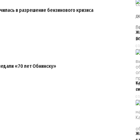
чилась в разрешение бензинового кризиса
Ж
о
07
медали «70 лет Обнинску»
К
с
07
Ж
с