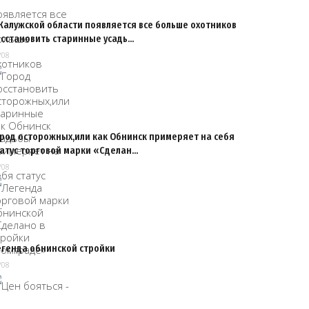
Калужской области появляется все больше охотников
осстановить старинные усадь…
/08
ород осторожных,или как Обнинск примеряет на себя
татус торговой марки «Сделан…
/08
егенда обнинской стройки
/08