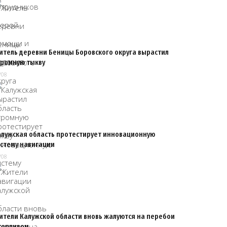
итель деревни Беницы Боровского округа вырастил
громную тыкву
/08
алужская область протестирует инновационную
истему навигации
/08
ители Калужской области вновь жалуются на перебои
 топливом