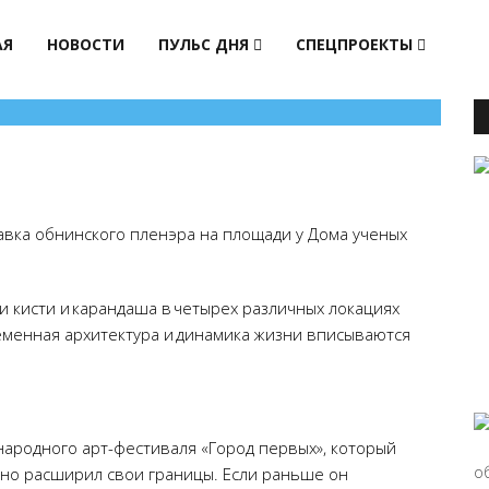
АЯ
НОВОСТИ
ПУЛЬС ДНЯ
СПЕЦПРОЕКТЫ
авка обнинского пленэра на площади у Дома ученых
 кисти и карандаша в четырех различных локациях
ременная архитектура и динамика жизни вписываются
ародного арт-фестиваля «Город первых», который
ьно расширил свои границы. Если раньше он