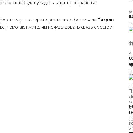
июле можно будет увидеть в арт-пространстве
Це
мфортным», — говорит организатор фестиваля
Тигран
04
мке, помогают жителям почувствовать связь с местом
О
А
30
На
зо
30