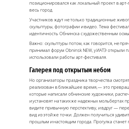
позиционировался как локальный проект в арт-п
весь город.
Участников ждут не только традиционные живопи
скульптуры, фотографии и видео. Тема фестив
идентичность Обнинска с художественным осмы
Важно: скульптуры потом, как говорится, не пряч
принимал форум Obninsk NEW, у ИАТЭ открыли п
использовали работы арт-фестиваля.
Галерея под открытым небом
Но организаторы праздника творчества смотрят
реализован в ближайшее время, — это превращ
которые написали обнинские художники, распеч
и установят на таких же надежных мольбертах пр
видите привычную перспективу, и вдруг — перед
вид из этой же точки. Должен получиться удив
прошлым и настоящим города. Прогулка станет