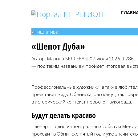
ГЛАВН
Инициатива
«Шепот Дуба»
Автор:
Марина БЕЛЯЕВА
07 июля 2026
286
— под таким названием пройдет итоговая выст
Профессиональные художники, а также любители
представят виды Обнинска, расскажут, как сов
в исторический контекст первого наукограда.
Будут делать красиво
Пленэр — одно из центральных событий Междун
проходит в Обнинске пятый год и уже значител