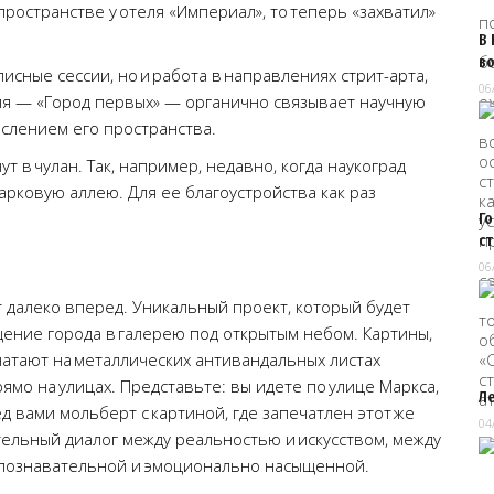
ространстве у отеля «Империал», то теперь «захватил»
В 
в
сные сессии, но и работа в направлениях стрит-арта,
06
аля — «Город первых» — органично связывает научную
слением его пространства.
ут в чулан. Так, например, недавно, когда наукоград
арковую аллею. Для ее благоустройства как раз
Г
с
06
 далеко вперед. Уникальный проект, который будет
ение города в галерею под открытым небом. Картины,
атают на металлических антивандальных листах
ямо на улицах. Представьте: вы идете по улице Маркса,
Л
 вами мольберт с картиной, где запечатлен этот же
04
ительный диалог между реальностью и искусством, между
 познавательной и эмоционально насыщенной.