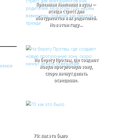
Приемная кампания в вузы —
всегда стресс для
абитуриентов и их родителей.
Но в этом году…
На берегу Протвы, где создают
новую прогулочную зону,
скоро начнут делать
освещение.
70: как это было