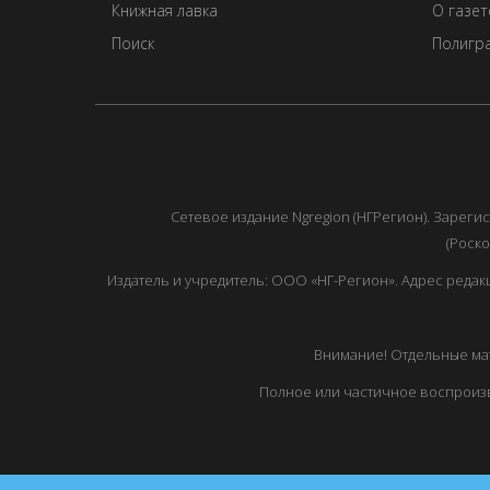
Книжная лавка
О газет
Поиск
Полигра
Сетевое издание Ngregion (НГРегион). Зарег
(Роско
Издатель и учредитель: ООО «НГ-Регион». Адрес редакции: 
Внимание! Отдельные мат
Полное или частичное воспроизв