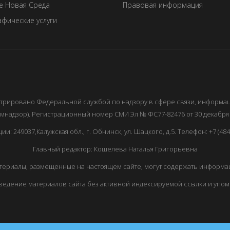
е Новая Среда
Правовая информация
фические услуги
истрировано Федеральной службой по надзору в сфере связи, информ
мнадзор). Регистрационный номер СМИ Эл № ФС77-82476 от 30 декабря 
249037,Калужская обл., г. Обнинск, ул. Шацкого, д.5. Телефон: +7 (48439
Главный редактор: Кошелева Наталья Григорьевна
ериалы, размещенные на настоящем сайте, могут содержать информац
едение материалов сайта без активной индексируемой ссылки и упо