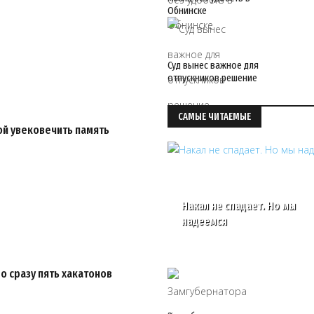
Обнинске
Суд вынес важное для
отпускников решение
САМЫЕ ЧИТАЕМЫЕ
ой увековечить память
Накал не спадает. Но мы
надеемся
 сразу пять хакатонов