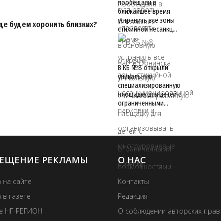
пообещали в
ближайшее время
устранить все зоны
Где будем хоронить близких?
стихийной несанкц…
В КБ №8 открыли
уникальную
специализированную
площадку для детей с
ограниченными…
ЕЩЕНИЕ РЕКЛАМЫ
О НАС
 на сайте
Контакты
 в газете
Редакция
те НГ-РЕГИОН
О соблюдении авторских прав