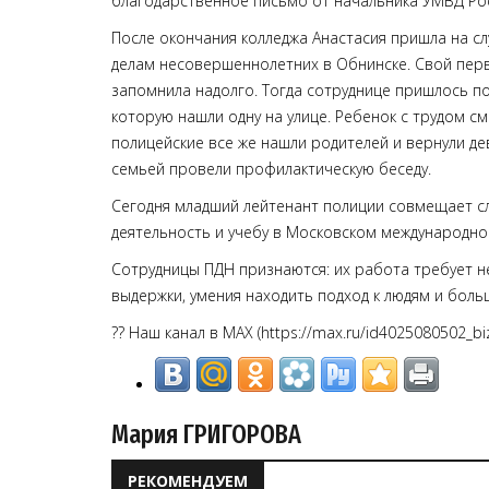
благодарственное письмо от начальника УМВД Рос
После окончания колледжа Анастасия пришла на сл
делам несовершеннолетних в Обнинске. Свой пер
запомнила надолго. Тогда сотруднице пришлось по
которую нашли одну на улице. Ребенок с трудом см
полицейские все же нашли родителей и вернули де
семьей провели профилактическую беседу.
Сегодня младший лейтенант полиции совмещает с
деятельность и учебу в Московском международно
Сотрудницы ПДН признаются: их работа требует не
выдержки, умения находить подход к людям и бол
?? Наш канал в МАХ (https://max.ru/id4025080502_biz
Мария ГРИГОРОВА
РЕКОМЕНДУЕМ