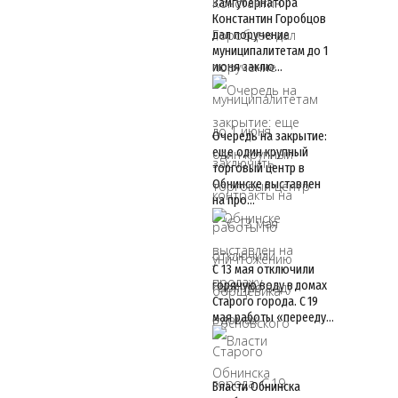
Замгубернатора
Константин Горобцов
дал поручение
муниципалитетам до 1
июня заклю…
Очередь на закрытие:
еще один крупный
торговый центр в
Обнинске выставлен
на про…
С 13 мая отключили
горячую воду в домах
Старого города. С 19
мая работы «перееду…
Власти Обнинска