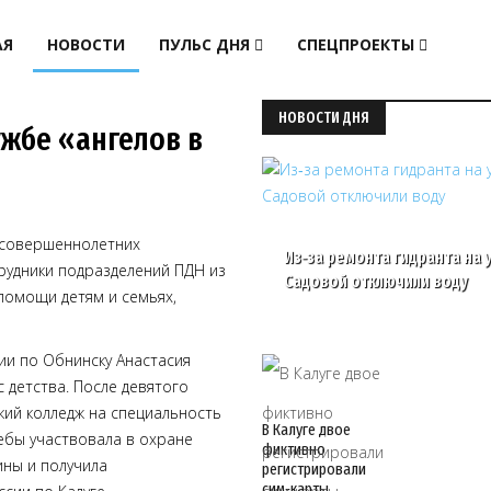
АЯ
НОВОСТИ
ПУЛЬС ДНЯ
СПЕЦПРОЕКТЫ
НОВОСТИ ДНЯ
ужбе «ангелов в
есовершеннолетних
Из‑за ремонта гидранта на у
трудники подразделений ПДН из
Садовой отключили воду
помощи детям и семьях,
ии по Обнинску Анастасия
 детства. После девятого
кий колледж на специальность
В Калуге двое
ебы участвовала в охране
фиктивно
ины и получила
регистрировали
сим‑карты