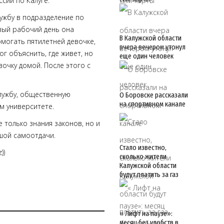
сии по Калуге.
ужбу в подразделение по
вый рабочий день она
В Калужской области
могать пятилетней девочке,
вчера вечером утонул
ог объяснить, где живет, но
еще один человек
вочку домой. После этого с
лужбу, общественную
О Боровске рассказали
на спортивном канале
м университете.
 только знания законов, но и
ьшой самоотдачи.
Стало известно,
))
сколько жители
Калужской области
будут платить за газ
« Лифт на паузе»:
месяц без удобств в