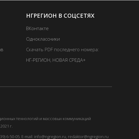
НГРЕГИОН В СОЦСЕТЯХ
ВКонтакте
Одноклассники
ав
Скачать PDF последнего номера:
НГ-РЕГИОН
,
НОВАЯ СРЕДА+
ационных технологий и массовых коммуникаций
2021 г.
) 6-50-05. E-mail: info@ngregion.ru, redaktor@ngregion.ru