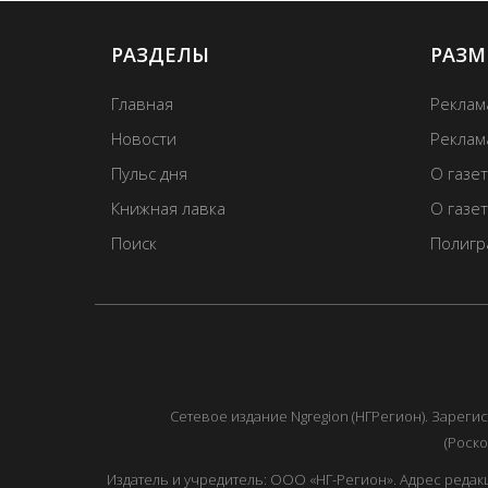
РАЗДЕЛЫ
РАЗМ
Главная
Реклам
Новости
Реклама
Пульс дня
О газе
Книжная лавка
О газе
Поиск
Полигр
Сетевое издание Ngregion (НГРегион). Зарег
(Роско
Издатель и учредитель: ООО «НГ-Регион». Адрес редакции: 