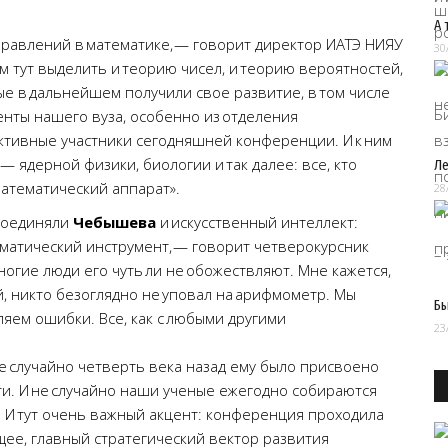
А 
равлений в математике, — говорит директор ИАТЭ НИЯУ
30
м тут выделить и теорию чисел, и теорию вероятностей,
рые в дальнейшем получили свое развитие, в том числе
денты нашего вуза, особенно из отделения
ктивные участники сегодняшней конференции. И к ним
 ядерной физики, биологии и так далее: все, кто
Ле
атематический аппарат».
28
 соединяли
Чебышева
и искусственный интеллект:
матический инструмент, — говорит четверокурсник
ногие люди его чуть ли не обожествляют. Мне кажется,
, никто безоглядно не уповал на арифмометр. Мы
Бы
ляем ошибки. Все, как с любыми другими
23
Не случайно четверть века назад ему было присвоено
и. И не случайно наши ученые ежегодно собираются
 И тут очень важный акцент: конференция проходила
щее, главный стратегический вектор развития