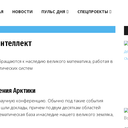
АЯ
НОВОСТИ
ПУЛЬС ДНЯ
СПЕЦПРОЕКТЫ
интеллект
бращаются к наследию великого математика, работая в
тических систем
ения Арктики
научную конференцию. Обычно под такие события
я шли доклады, причем по двум десяткам областей
ематическая база и наследие нашего великого земляка,