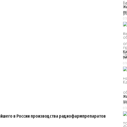
Жи
ог
07
Ка
на
07
Жи
т
07
нейшего в России производства радиофармпрепаратов