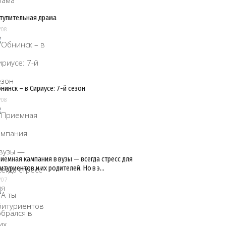
тупительная драма
/08
нинск – в Сириусе: 7-й сезон
/08
иемная кампания в вузы — всегда стресс для
итуриентов и их родителей. Но в э…
/07