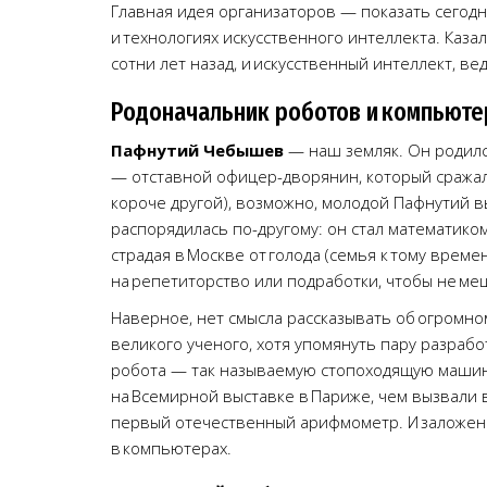
Главная идея организаторов — показать сегод
и технологиях искусственного интеллекта. Казал
сотни лет назад, и искусственный интеллект, в
Родоначальник роботов и компьюте
Пафнутий Чебышев
— наш земляк. Он родился
— отставной офицер-дворянин, который сражал
короче другой), возможно, молодой Пафнутий в
распорядилась по-другому: он стал математиком
страдая в Москве от голода (семья к тому врем
на репетиторство или подработки, чтобы не ме
Наверное, нет смысла рассказывать об огромн
великого ученого, хотя упомянуть пару разрабо
робота — так называемую стопоходящую машин
на Всемирной выставке в Париже, чем вызвали 
первый отечественный арифмометр. И заложен
в компьютерах.