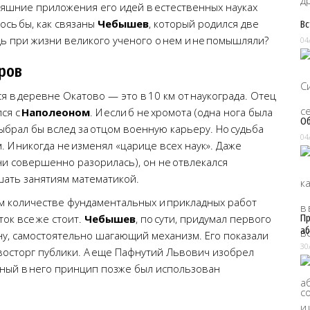
няшние приложения его идей в естественных науках
ось бы, как связаны
Чебышев
, который родился две
Вс
едь при жизни великого ученого о нем и не помышляли?
04
ров
 в деревне Окатово — это в 10 км от наукограда. Отец
ся с
Наполеоном
. И если б не хромота (одна нога была
Об
ыбрал бы вслед за отцом военную карьеру. Но судьба
04
. И никогда не изменял «царице всех наук». Даже
ени совершенно разорилась), он не отвлекался
шать занятиям математикой.
ом количестве фундаментальных и прикладных работ
ток все же стоит.
Чебышев
, по сути, придумал первого
Пр
аб
у, самостоятельно шагающий механизм. Его показали
30
восторг публики. А еще Пафнутий Львович изобрел
ный в него принцип позже был использован