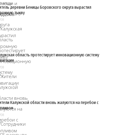
тель деревни Беницы Боровского округа вырастил
ромную тыкву
/08
лужская область протестирует инновационную систему
вигации
/08
тели Калужской области вновь жалуются на перебои с
опливом
/08