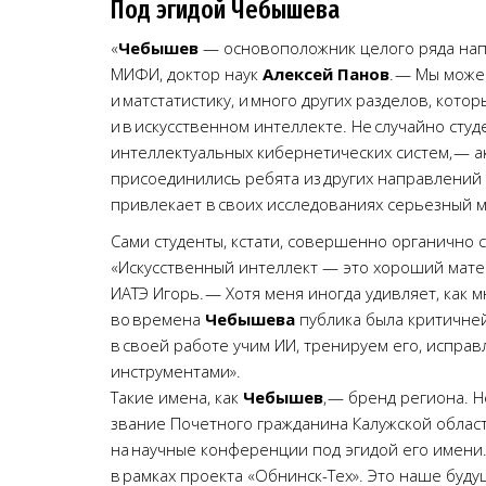
Под эгидой Чебышева
«
Чебышев
— основоположник целого ряда нап
МИФИ, доктор наук
Алексей Панов
. — Мы може
и матстатистику, и много других разделов, кото
и в искусственном интеллекте. Не случайно сту
интеллектуальных кибернетических систем, — а
присоединились ребята из других направлений —
привлекает в своих исследованиях серьезный м
Сами студенты, кстати, совершенно органично
«Искусственный интеллект — это хороший мате
ИАТЭ Игорь. — Хотя меня иногда удивляет, как м
во времена
Чебышева
публика была критичней
в своей работе учим ИИ, тренируем его, исправ
инструментами».
Такие имена, как
Чебышев
, — бренд региона. 
звание Почетного гражданина Калужской област
на научные конференции под эгидой его имени.
в рамках проекта «Обнинск-Тех». Это наше буду