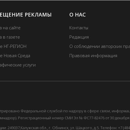
ЕЩЕНИЕ РЕКЛАМЫ
О НАС
а на сайте
Контакты
 в газете
Редакция
те НГ-РЕГИОН
О соблюдении авторских пр
те Новая Среда
Правовая информация
афические услуги
истрировано Федеральной службой по надзору в сфере связи, информ
мнадзор). Регистрационный номер СМИ Эл № ФС77-82476 от 30 декабря 
249037,Калужская обл., г. Обнинск, ул. Шацкого, д.5. Телефон: +7 (48439