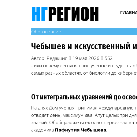
ГЛАВН
Образование
Чебышев и искусственный 
Автор:
Редакция
19 мая 2026
552
- или почему сегодняшние ученые и студенты о
самых разных областях, от биологии до киберне
От интегральных уравнений до осво
На днях Дом ученых принимал международную 
отводят день, максимум два. А тут целых три дн
знаний. Обобщало же всех одно: серьезная мат
академика
Пафнутия Чебышева
.