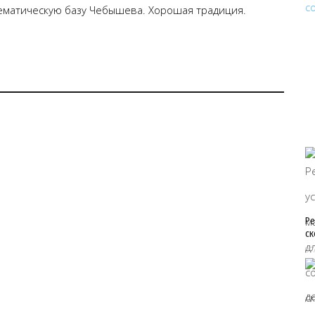
атематическую базу Чебышева. Хорошая традиция.
Ре
ск
07