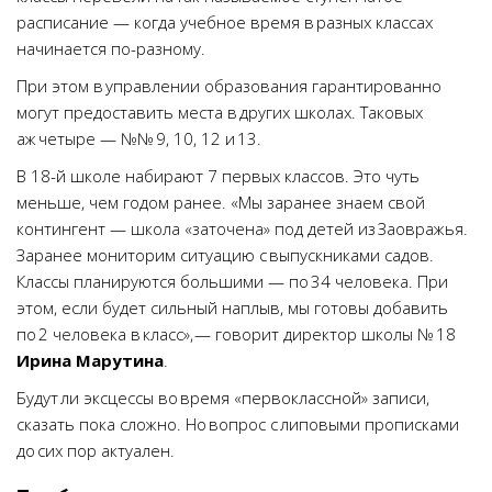
расписание — когда учебное время в разных классах
начинается по-разному.
При этом в управлении образования гарантированно
могут предоставить места в других школах. Таковых
аж четыре — №№ 9, 10, 12 и 13.
В 18-й школе набирают 7 первых классов. Это чуть
меньше, чем годом ранее. «Мы заранее знаем свой
контингент — школа «заточена» под детей из Заовражья.
Заранее мониторим ситуацию с выпускниками садов.
Классы планируются большими — по 34 человека. При
этом, если будет сильный наплыв, мы готовы добавить
по 2 человека в класс», — говорит директор школы № 18
Ирина Марутина
.
Будут ли эксцессы во время «первоклассной» записи,
сказать пока сложно. Но вопрос с липовыми прописками
до сих пор актуален.