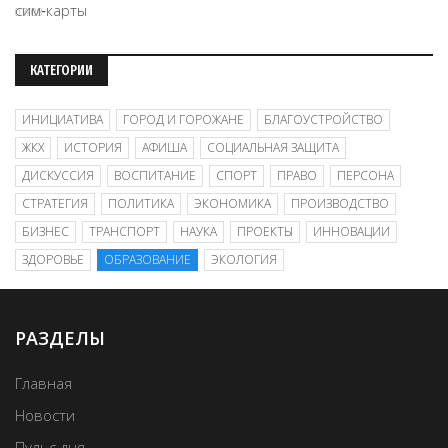
07/08
КАТЕГОРИИ
ИНИЦИАТИВА
ГОРОД И ГОРОЖАНЕ
БЛАГОУСТРОЙСТВО
ЖКХ
ИСТОРИЯ
АФИША
СОЦИАЛЬНАЯ ЗАЩИТА
ДИСКУССИЯ
ВОСПИТАНИЕ
СПОРТ
ПРАВО
ПЕРСОНА
СТРАТЕГИЯ
ПОЛИТИКА
ЭКОНОМИКА
ПРОИЗВОДСТВО
БИЗНЕС
ТРАНСПОРТ
НАУКА
ПРОЕКТЫ
ИННОВАЦИИ
ЗДОРОВЬЕ
ОБРАЗОВАНИЕ
ЭКОЛОГИЯ
РАЗДЕЛЫ
Главная
Новости
Пульс дня