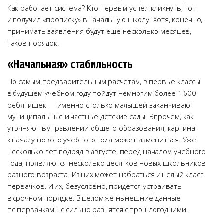
Как работает система? Кто первым успел кликнуть, тот
и получил «прописку» в начальную школу. Хотя, конечно,
принимать заявления будут еще несколько месяцев,
таков порядок.
«Начальная» стабильность
По самым предварительным расчетам, в первые классы
в будущем учебном году пойдут немногим более 1 600
ребятишек — именно столько малышей заканчивают
муниципальные и частные детские сады. Впрочем, как
уточняют в управлении общего образования, картина
к началу нового учебного года может измениться. Уже
несколько лет подряд в августе, перед началом учебного
года, появляются несколько десятков новых школьников
разного возраста. Из них может набраться и целый класс
первачков. И их, безусловно, придется устраивать
в срочном порядке. В целом же нынешние данные
по первачкам не сильно разнятся с прошлогодними.