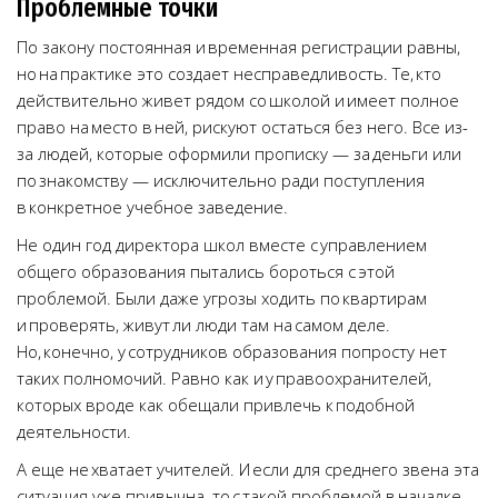
Проблемные точки
По закону постоянная и временная регистрации равны,
но на практике это создает несправедливость. Те, кто
действительно живет рядом со школой и имеет полное
право на место в ней, рискуют остаться без него. Все из-
за людей, которые оформили прописку — за деньги или
по знакомству — исключительно ради поступления
в конкретное учебное заведение.
Не один год директора школ вместе с управлением
общего образования пытались бороться с этой
проблемой. Были даже угрозы ходить по квартирам
и проверять, живут ли люди там на самом деле.
Но, конечно, у сотрудников образования попросту нет
таких полномочий. Равно как и у правоохранителей,
которых вроде как обещали привлечь к подобной
деятельности.
А еще не хватает учителей. И если для среднего звена эта
ситуация уже привычна, то с такой проблемой в началке