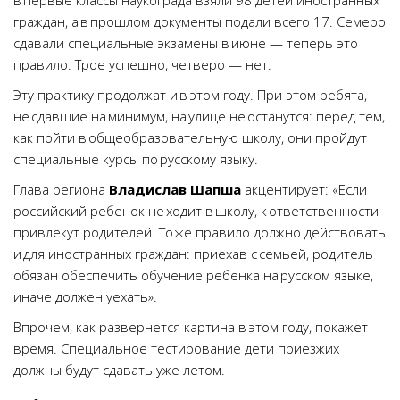
в первые классы наукограда взяли 98 детей иностранных
граждан, а в прошлом документы подали всего 17. Семеро
сдавали специальные экзамены в июне — теперь это
правило. Трое успешно, четверо — нет.
Эту практику продолжат и в этом году. При этом ребята,
не сдавшие на минимум, на улице не останутся: перед тем,
как пойти в общеобразовательную школу, они пройдут
специальные курсы по русскому языку.
Глава региона
Владислав Шапша
акцентирует: «Если
российский ребенок не ходит в школу, к ответственности
привлекут родителей. То же правило должно действовать
и для иностранных граждан: приехав с семьей, родитель
обязан обеспечить обучение ребенка на русском языке,
иначе должен уехать».
Впрочем, как развернется картина в этом году, покажет
время. Специальное тестирование дети приезжих
должны будут сдавать уже летом.