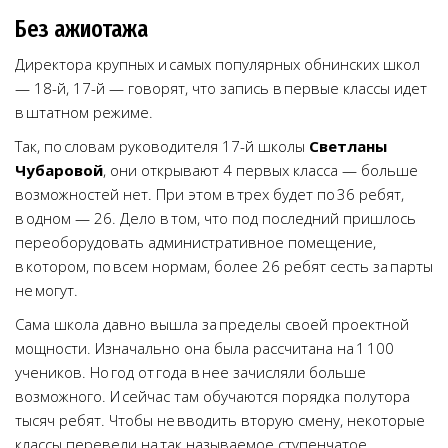
Без ажиотажа
Директора крупных и самых популярных обнинских школ
— 18-й, 17-й — говорят, что запись в первые классы идет
в штатном режиме.
Так, по словам руководителя 17-й школы
Светланы
Чубаровой
, они открывают 4 первых класса — больше
возможностей нет. При этом в трех будет по 36 ребят,
в одном — 26. Дело в том, что под последний пришлось
переоборудовать административное помещение,
в котором, по всем нормам, более 26 ребят сесть за парты
не могут.
Сама школа давно вышла за пределы своей проектной
мощности. Изначально она была рассчитана на 1 100
учеников. Но год от года в нее зачисляли больше
возможного. И сейчас там обучаются порядка полутора
тысяч ребят. Чтобы не вводить вторую смену, некоторые
классы перевели на так называемое ступенчатое