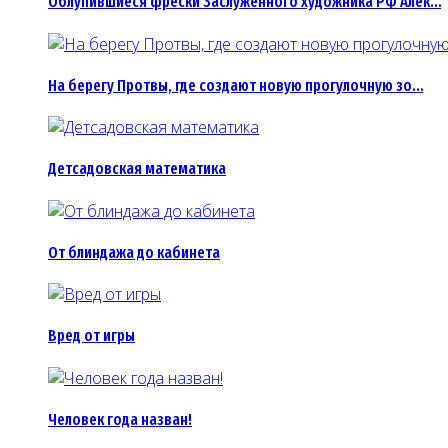
Облупившиеся фрески Заслуженного художника РФ Алек…
На берегу Протвы, где создают новую прогулочную зо…
Детсадовская математика
От блиндажа до кабинета
Вред от игры
Человек года назван!