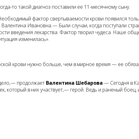
огда-то такой диагноз поставили ее 11-месячному сыну.
 Необходимый фактор свертываемости крови появился тольк
 Валентина Ивановна. — Были случаи, когда поступали стра
мости введения лекарства. Фактор творил чудеса. Наше общ
итуация изменилась».
рской крови нужно больше, чем в мирное время — ее обяза
 дело, — продолжает
Валентина Шебарова
. — Сегодня в К
к, который в них участвует, — герой. Ведь и раненый боец,