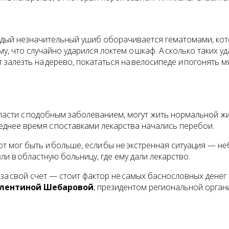
ждый незначительный ушиб оборачивается гематомами, кот
 что случайно ударился локтем о шкаф. А сколько таких уд
 залезть на дерево, покататься на велосипеде и погонять м
области с подобным заболеванием, могут жить нормальной 
леднее время с поставками лекарства начались перебои.
от мог быть и больше, если бы не экстренная ситуация — 
и в областную больницу, где ему дали лекарство.
за свой счет — стоит фактор не самых баснословных денег 
лентиной Шебаровой
, президентом региональной орга