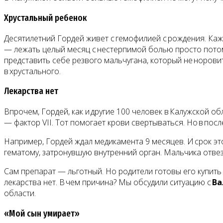
Хрустальный ребенок
Десятилетний Гордей живет с гемофилией с рождения. Ка
— лежать целый месяц с нестерпимой болью просто потому,
представить себе резвого мальчугана, который не норовит
в хрустального.
Лекарства нет
Впрочем, Гордей, как и другие 100 человек в Калужской 
— фактор VII. Тот помогает крови свертываться. Но в пос
Например, Гордей ждал медикамента 9 месяцев. И срок эт
гематому, затронувшую внутренний орган. Мальчика отвезл
Сам препарат — льготный. Но родители готовы его купить 
лекарства нет. В чем причина? Мы обсудили ситуацию с
Ва
области.
«Мой сын умирает»