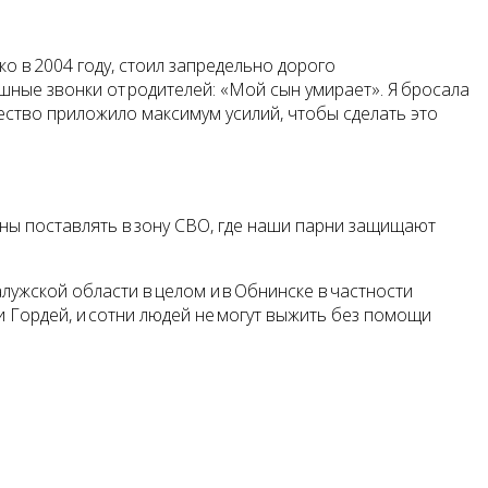
о в 2004 году, стоил запредельно дорого
шные звонки от родителей: «Мой сын умирает». Я бросала
ество приложило максимум усилий, чтобы сделать это
ны поставлять в зону СВО, где наши парни защищают
алужской области в целом и в Обнинске в частности
 и Гордей, и сотни людей не могут выжить без помощи