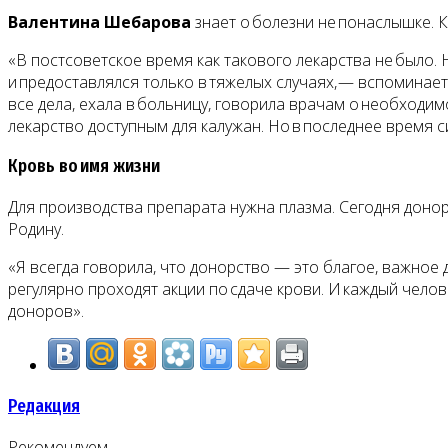
Валентина Шебарова
знает о болезни не понаслышке. К
«В постсоветское время как такового лекарства не было.
и предоставлялся только в тяжелых случаях, — вспоминает
все дела, ехала в больницу, говорила врачам о необходи
лекарство доступным для калужан. Но в последнее время с
Кровь во имя жизни
Для производства препарата нужна плазма. Сегодня доно
Родину.
«Я всегда говорила, что донорство — это благое, важное
регулярно проходят акции по сдаче крови. И каждый челове
доноров».
Редакция
Рекомендуем