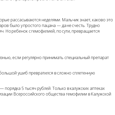
орые рассасываются неделями. Мальчик знает, каково это
аров было у простого пацана — да не счесть. Трудно
яч. Но ребенок с гемофилией, по сути, превращается
жизнью, если регулярно принимать специальный препарат
небольшой ушиб превратился в сложно сплетенную
— порядка 5 тысяч рублей. Только в калужских аптеках
низации Всероссийского общества гемофилии в Калужской