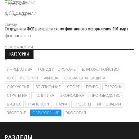
Сотрудники ФСБ раскрыли схему фиктивного оформления SIM-карт
07/08
КАТЕГОРИИ
ИНИЦИАТИВА
ГОРОД И ГОРОЖАНЕ
БЛАГОУСТРОЙСТВО
ЖКХ
ИСТОРИЯ
АФИША
СОЦИАЛЬНАЯ ЗАЩИТА
ДИСКУССИЯ
ВОСПИТАНИЕ
СПОРТ
ПРАВО
ПЕРСОНА
СТРАТЕГИЯ
ПОЛИТИКА
ЭКОНОМИКА
ПРОИЗВОДСТВО
БИЗНЕС
ТРАНСПОРТ
НАУКА
ПРОЕКТЫ
ИННОВАЦИИ
ЗДОРОВЬЕ
ОБРАЗОВАНИЕ
ЭКОЛОГИЯ
РАЗДЕЛЫ