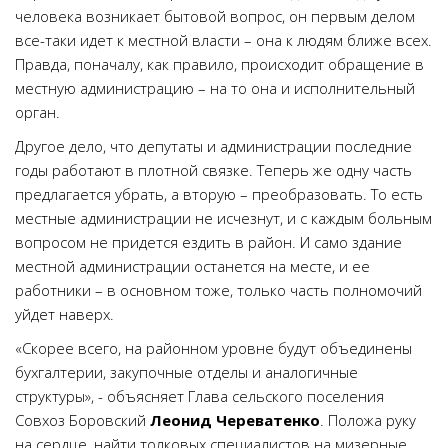
человека возникает бытовой вопрос, он первым делом
все-таки идет к местной власти – она к людям ближе всех.
Правда, поначалу, как правило, происходит обращение в
местную администрацию – на то она и исполнительный
орган.
Другое дело, что депутаты и администрации последние
годы работают в плотной связке. Теперь же одну часть
предлагается убрать, а вторую – преобразовать. То есть
местные администрации не исчезнут, и с каждым больным
вопросом не придется ездить в район. И само здание
местной администрации останется на месте, и ее
работники – в основном тоже, только часть полномочий
уйдет наверх.
«Скорее всего, на районном уровне будут объединены
бухгалтерии, закупочные отделы и аналогичные
структуры», - объясняет Глава сельского поселения
Совхоз Боровский
Леонид Череватенко
. Положа руку
на сердце, найти толковых специалистов на мизерные