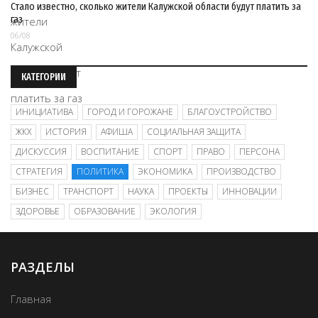
Стало известно, сколько жители Калужской области будут платить за
газ
06/08
КАТЕГОРИИ
ИНИЦИАТИВА
ГОРОД И ГОРОЖАНЕ
БЛАГОУСТРОЙСТВО
ЖКХ
ИСТОРИЯ
АФИША
СОЦИАЛЬНАЯ ЗАЩИТА
ДИСКУССИЯ
ВОСПИТАНИЕ
СПОРТ
ПРАВО
ПЕРСОНА
СТРАТЕГИЯ
ПОЛИТИКА
ЭКОНОМИКА
ПРОИЗВОДСТВО
БИЗНЕС
ТРАНСПОРТ
НАУКА
ПРОЕКТЫ
ИННОВАЦИИ
ЗДОРОВЬЕ
ОБРАЗОВАНИЕ
ЭКОЛОГИЯ
РАЗДЕЛЫ
Главная