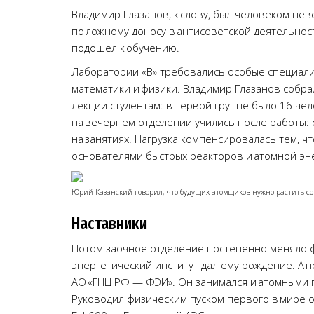
Владимир Глазанов, к слову, был человеком нев
по ложному доносу в антисоветской деятельност
подошел к обучению.
Лаборатории «В» требовались особые специали
математики и физики. Владимир Глазанов собрал
лекции студентам: в первой группе было 16 че
на вечернем отделении учились после работы: с 
на занятиях. Нагрузка компенсировалась тем, чт
основателями быстрых реакторов и атомной эн
Юрий Казанский говорил, что будущих атомщиков нужно растить с
Наставники
Потом заочное отделение постепенно меняло фо
энергетический институт дал ему рождение. А 
АО «ГНЦ РФ — ФЭИ». Он занимался и атомными 
Руководил физическим пуском первого в мире 