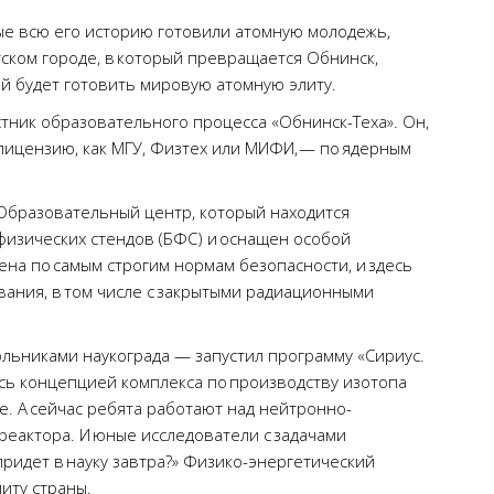
рые всю его историю готовили атомную молодежь,
тском городе, в который превращается Обнинск,
й будет готовить мировую атомную элиту.
стник образовательного процесса «Обнинск-Теха». Он,
 лицензию, как МГУ, Физтех или МИФИ, — по ядерным
 Образовательный центр, который находится
физических стендов (БФС) и оснащен особой
на по самым строгим нормам безопасности, и здесь
вания, в том числе с закрытыми радиационными
кольниками наукограда — запустил программу «Сириус.
сь концепцией комплекса по производству изотопа
. А сейчас ребята работают над нейтронно-
еактора. И юные исследователи с задачами
придет в науку завтра?» Физико-энергетический
литу страны.