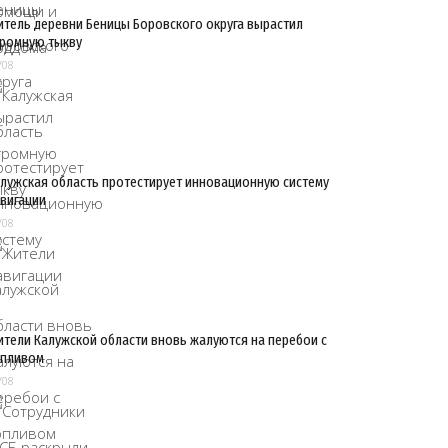
тель деревни Беницы Боровского округа вырастил
ромную тыкву
/08
лужская область протестирует инновационную систему
вигации
/08
тели Калужской области вновь жалуются на перебои с
опливом
/08