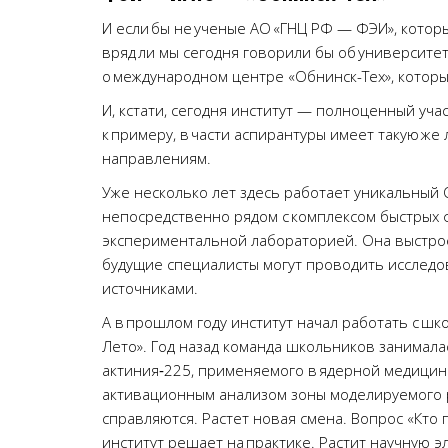
И если бы не ученые АО «ГНЦ РФ — ФЭИ», кото
вряд ли мы сегодня говорили бы об университе
о международном центре «Обнинск-Тех», которы
И, кстати, сегодня институт — полноценный уча
к примеру, в части аспирантуры имеет такую же
направлениям.
Уже несколько лет здесь работает уникальный
непосредственно рядом с комплексом быстрых 
экспериментальной лабораторией. Она выстрое
будущие специалисты могут проводить исследо
источниками.
А в прошлом году институт начал работать с ш
Лето». Год назад команда школьников занимала
актиния‑225, применяемого в ядерной медицине
активационным анализом зоны моделируемого р
справляются. Растет новая смена. Вопрос «Кто 
институт решает на практике. Растит научную э