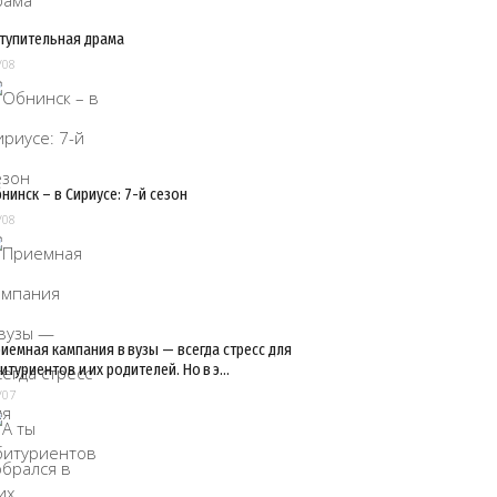
тупительная драма
/08
нинск – в Сириусе: 7-й сезон
/08
иемная кампания в вузы — всегда стресс для
итуриентов и их родителей. Но в э…
/07