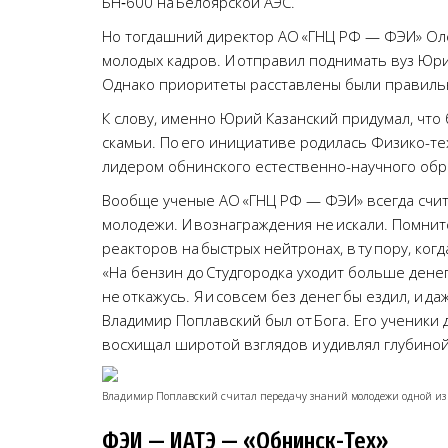
БН‑600 на Белоярской АЭС.
Но тогдашний директор АО «ГНЦ РФ — ФЭИ» Оле
молодых кадров. И отправил поднимать вуз Юри
Однако приоритеты расставлены были правильн
К слову, именно Юрий Казанский придумал, что
скамьи. По его инициативе родилась Физико-тех
лидером обнинского естественно-научного обр
Вообще ученые АО «ГНЦ РФ — ФЭИ» всегда счит
молодежи. И вознаграждения не искали. Помнит
реакторов на быстрых нейтронах, в ту пору, ко
«На бензин до Студгородка уходит больше денег
не откажусь. Я и совсем без денег бы ездил, и д
Владимир Поплавский был от Бога. Его ученики 
восхищал широтой взглядов и удивлял глубиной
Владимир Поплавский считал передачу знаний молодежи одной из
ФЭИ — ИАТЭ — «Обнинск-Тех»