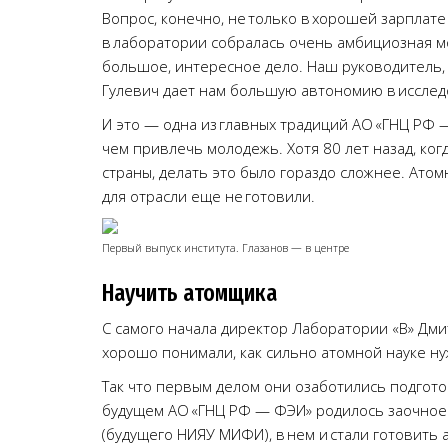
Вопрос, конечно, не только в хорошей зарплате
в лаборатории собралась очень амбициозная м
большое, интересное дело. Наш руководитель,
Гулевич дает нам большую автономию в исслед
И это — одна из главных традиций АО «ГНЦ РФ —
чем привлечь молодежь. Хотя 80 лет назад, ког
страны, делать это было гораздо сложнее. Атомн
для отрасли еще не готовили.
Первый выпуск института. Глазанов — в центре
Научить атомщика
С самого начала директор Лаборатории «В» Дми
хорошо понимали, как сильно атомной науке ну
Так что первым делом они озаботились подготов
будущем АО «ГНЦ РФ — ФЭИ» родилось заочное 
(будущего НИЯУ МИФИ), в нем и стали готовить