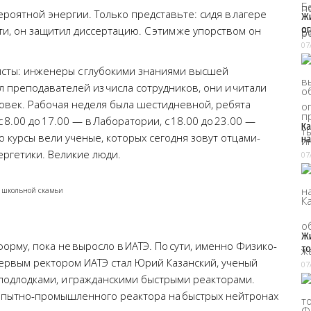
ероятной энергии. Только представьте: сидя в лагере
Жи
ог
и, он защитил диссертацию. С этим же упорством он
07
сты: инженеры с глубокими знаниями высшей
 преподавателей из числа сотрудников, они и читали
ловек. Рабочая неделя была шестидневной, ребята
8.00 до 17.00 — в Лаборатории, с 18.00 до 23.00 —
Ка
о курсы вели ученые, которых сегодня зовут отцами-
на
ергетики. Великие люди.
07
о школьной скамьи
Жи
рму, пока не выросло в ИАТЭ. По сути, именно Физико-
т
первым ректором ИАТЭ стал Юрий Казанский, ученый
07
подлодками, и гражданскими быстрыми реакторами.
опытно-промышленного реактора на быстрых нейтронах