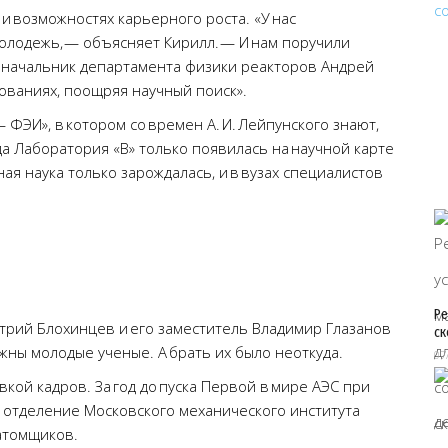
 и возможностях карьерного роста. «У нас
олодежь, — объясняет Кирилл. — И нам поручили
 начальник департамента физики реакторов Андрей
ованиях, поощряя научный поиск».
 ФЭИ», в котором со времен А. И. Лейпунского знают,
да Лаборатория «В» только появилась на научной карте
ая наука только зарождалась, и в вузах специалистов
Ре
трий Блохинцев и его заместитель Владимир Глазанов
ск
жны молодые ученые. А брать их было неоткуда.
07
кой кадров. За год до пуска Первой в мире АЭС при
отделение Московского механического института
 атомщиков.