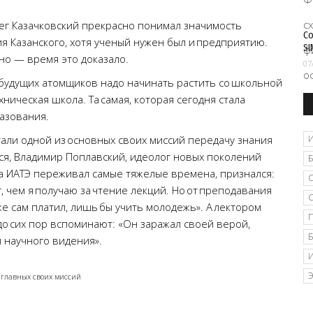
г Казачковский прекрасно понимал значимость
Со
я Казанского, хотя ученый нужен был и предприятию.
SI
о — время это доказало.
07
 будущих атомщиков надо начинать растить со школьной
ническая школа. Та самая, которая сегодня стала
азования.
али одной из основных своих миссий передачу знания
ся, Владимир Поплавский, идеолог новых поколений
гда ИАТЭ переживал самые тяжелые времена, признался:
, чем я получаю за чтение лекций. Но от преподавания
аже сам платил, лишь бы учить молодежь». А лектором
до сих пор вспоминают: «Он заражал своей верой,
 научного видения».
 главных своих миссий