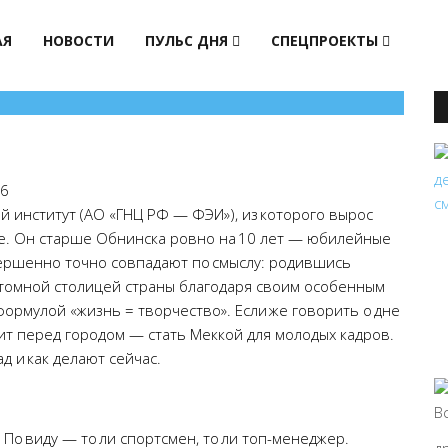
АЯ
НОВОСТИ
ПУЛЬС ДНЯ
СПЕЦПРОЕКТЫ
6
 институт (АО «ГНЦ РФ — ФЭИ»), из которого вырос
ие. Он старше Обнинска ровно на 10 лет — юбилейные
вершенно точно совпадают по смыслу: родившись
атомной столицей страны благодаря своим особенным
ормулой «жизнь = творчество». Если же говорить о дне
оит перед городом — стать Меккой для молодых кадров.
д и как делают сейчас.
По виду — то ли спортсмен, то ли топ-менеджер.