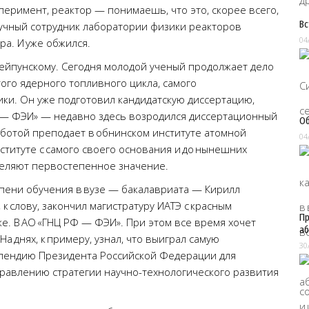
сперимент, реактор — понимаешь, что это, скорее всего,
Вс
научный сотрудник лаборатории физики реакторов
04
ра. И уже обжился.
Лейпунскому. Сегодня молодой ученый продолжает дело
того ядерного топливного цикла, самого
ки. Он уже подготовил кандидатскую диссертацию,
РФ — ФЭИ» — недавно здесь возродился диссертационный
Об
аботой преподает в обнинском институте атомной
04
ституте с самого своего основания и до нынешних
уделяют первостепенное значение.
упени обучения в вузе — бакалавриата — Кирилл
 к слову, закончил магистратуру ИАТЭ с красным
Пр
ке. В АО «ГНЦ РФ — ФЭИ». При этом все время хочет
аб
а днях, к примеру, узнал, что выиграл самую
30
пендию Президента Российской Федерации для
равлению стратегии научно-технологического развития