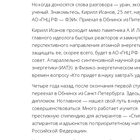
Но когда доносятся слова разговора — уран, эк
ученый. Знакомьтесь, Кирилл Исанов, 25 лет, 
АО «ГНЦ РФ — ФЭИ». Приехал в Обнинск из Пите
Кирилл Исанов проходит мимо памятника А. И. 
главного идеолога быстрых реакторов и замкну
перспективного направления атомной энергети
защищать ее, скорее всего, будет в АО «ГНЦ 
совет. А параллельно с интенсивной научной р
энергетики (ИАТЭ): в Физико-энергетическом ин
времен вопросу «Кто придет в науку завтра?» 
Четыре года назад, после окончания первой ст
переехал в Обнинск из Санкт-Петербурга. Здесь,
дипломом. Но главное — нашел свой путь в нау
совершенствоваться. Много работает и учится. Н
престижную стипендию для аспирантов — «Сти
аспирантов и адъюнктов по приоритетному нап
Российской Федерации».