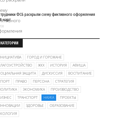
трудники ФСБ раскрыли схему фиктивного оформления
M-карт
/08
КАТЕГОРИИ
ИНИЦИАТИВА
ГОРОД И ГОРОЖАНЕ
БЛАГОУСТРОЙСТВО
ЖКХ
ИСТОРИЯ
АФИША
СОЦИАЛЬНАЯ ЗАЩИТА
ДИСКУССИЯ
ВОСПИТАНИЕ
СПОРТ
ПРАВО
ПЕРСОНА
СТРАТЕГИЯ
ПОЛИТИКА
ЭКОНОМИКА
ПРОИЗВОДСТВО
БИЗНЕС
ТРАНСПОРТ
НАУКА
ПРОЕКТЫ
ИННОВАЦИИ
ЗДОРОВЬЕ
ОБРАЗОВАНИЕ
ЭКОЛОГИЯ