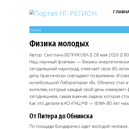
ГЛАВН
Наука
Физика молодых
Автор:
Светлана ВЕПРИКОВА
28 мая 2026
80
Наш научный флагман — Физико-энергетический
сегодняшний наукоград, отмечает свое 80-лет
даты практически совпадают по времени. И со
из небольшой Лаборатории «В», Обнинск стал 
жителям, которые каждый свой день измеряют ф
сегодняшнем, самая важная задача, которая ст
Как это делали в АО «ГНЦ РФ — ФЭИ» 80 лет наза
От Питера до Обнинска
По площади Бондаренко идет молодой человек. 