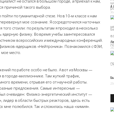
иалист не остался в большом городе, а приехал к нам,
А 
ся причиной такого выбора.
30
пойти по гуманитарной стезе. Но в 10-м классе к нам
перевернул мое сознание. Я сосредоточился на точных
ия того стоили: по результатам я проходил в несколько
ь ядерную физику. Во время учебы заинтересовался
астником всероссийских и международных конференций.
Ле
физиков-ядерщиков «Нейтроника». Познакомился с ФЭИ,
28
о мое место.
жений по работе особо не было. А вот из Москвы —
ся в городе-миллионнике. Там жуткий трафик,
Бы
ного времени, отрывая его от научной работы.
23
и разные предложения. Самые интересные —
 был очевиден: Физико-энергетический институт —
 лидер в области быстрых реакторов, здесь есть
к мне полюбился. Так и сложилась наша «химия».