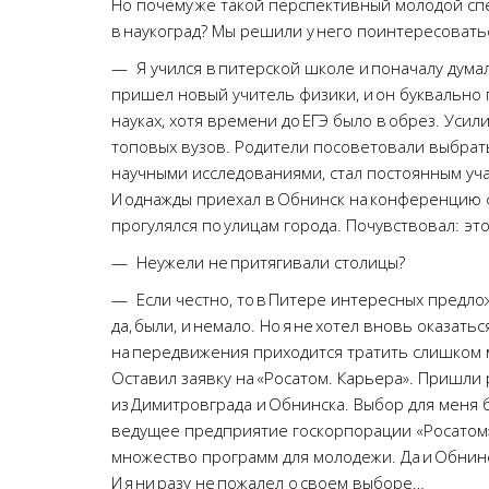
Но почему же такой перспективный молодой спец
в наукоград? Мы решили у него поинтересовать
— Я учился в питерской школе и поначалу думал 
пришел новый учитель физики, и он буквально 
науках, хотя времени до ЕГЭ было в обрез. Усил
топовых вузов. Родители посоветовали выбрат
научными исследованиями, стал постоянным уч
И однажды приехал в Обнинск на конференцию 
прогулялся по улицам города. Почувствовал: эт
— Неужели не притягивали столицы?
— Если честно, то в Питере интересных предло
да, были, и немало. Но я не хотел вновь оказать
на передвижения приходится тратить слишком м
Оставил заявку на «Росатом. Карьера». Пришл
из Димитровграда и Обнинска. Выбор для меня
ведущее предприятие госкорпорации «Росатом»,
множество программ для молодежи. Да и Обнинс
И я ни разу не пожалел о своем выборе…