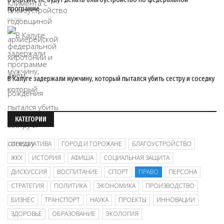
программе
08/08
В Калуге задержали мужчину, который пытался убить сестру и соседку
08/08
КАТЕГОРИИ
ИНИЦИАТИВА
ГОРОД И ГОРОЖАНЕ
БЛАГОУСТРОЙСТВО
ЖКХ
ИСТОРИЯ
АФИША
СОЦИАЛЬНАЯ ЗАЩИТА
ДИСКУССИЯ
ВОСПИТАНИЕ
СПОРТ
ПРАВО
ПЕРСОНА
СТРАТЕГИЯ
ПОЛИТИКА
ЭКОНОМИКА
ПРОИЗВОДСТВО
БИЗНЕС
ТРАНСПОРТ
НАУКА
ПРОЕКТЫ
ИННОВАЦИИ
ЗДОРОВЬЕ
ОБРАЗОВАНИЕ
ЭКОЛОГИЯ