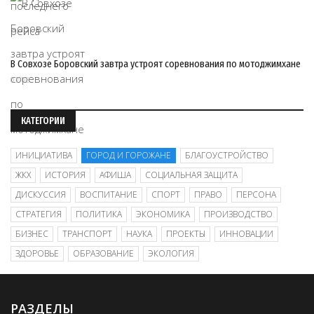
В Совхозе Боровский завтра устроят соревнования по мотоджимхане
07/08
КАТЕГОРИИ
ИНИЦИАТИВА
ГОРОД И ГОРОЖАНЕ
БЛАГОУСТРОЙСТВО
ЖКХ
ИСТОРИЯ
АФИША
СОЦИАЛЬНАЯ ЗАЩИТА
ДИСКУССИЯ
ВОСПИТАНИЕ
СПОРТ
ПРАВО
ПЕРСОНА
СТРАТЕГИЯ
ПОЛИТИКА
ЭКОНОМИКА
ПРОИЗВОДСТВО
БИЗНЕС
ТРАНСПОРТ
НАУКА
ПРОЕКТЫ
ИННОВАЦИИ
ЗДОРОВЬЕ
ОБРАЗОВАНИЕ
ЭКОЛОГИЯ
РАЗДЕЛЫ