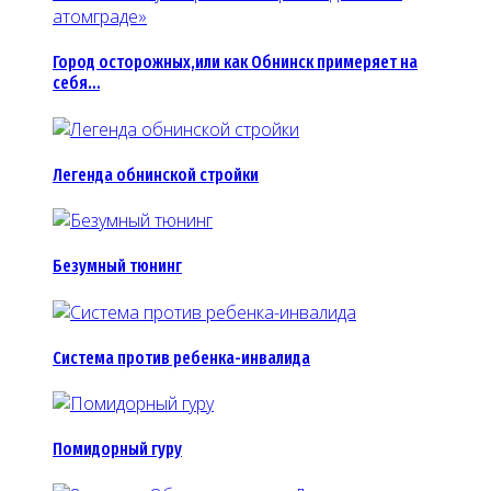
Город осторожных,или как Обнинск примеряет на
себя…
Легенда обнинской стройки
Безумный тюнинг
Система против ребенка-инвалида
Помидорный гуру