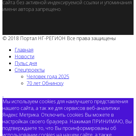
сайта без активной индексируемой ссылки и упоминания
имени автора запрещено.
© 2018 Портал НГ-РЕГИОН Все права защищены
Главная
Новости
Пульс дня
Спецпроекты
Человек года 2025
70 лет Обнинску
Мы используем cookies для наилучшего представления
нашего сайта, а так же для сервисов веб-аналитики
Яндекс Метрика. Отключить cookies Вы можете в
настройках своего браузера. Нажимая ПРИНИМАЮ, Вы
подтверждаете то, что Вы проинформированы об
использовании cookies на нашем сайте, а также