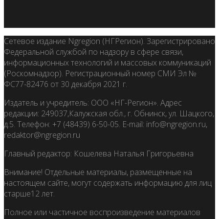
Сетевое издание Ngregion (НГРегион). Зарегистрировано
Федеральной службой по надзору в сфере связи,
информационных технологий и массовых коммуникаций
(Роскомнадзор). Регистрационный номер СМИ Эл №
ФС77-82476 от 30 декабря 2021 г.
Издатель и учредитель: ООО «НГ-Регион». Адрес
редакции: 249037,Калужская обл., г. Обнинск, ул. Шацкого,
д.5. Телефон: +7 (48439) 6-50-05. E-mail: info@ngregion.ru,
redaktor@ngregion.ru
Главный редактор: Кошелева Наталья Григорьевна
Внимание! Отдельные материалы, размещенные на
настоящем сайте, могут содержать информацию для лиц
старше12 лет.
Полное или частичное воспроизведение материалов