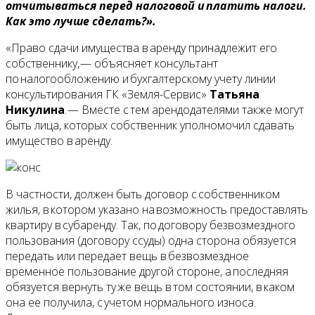
отчитываться перед налоговой и платить налоги.
Как это лучше сделать?».
«Право сдачи имущества в аренду принадлежит его
собственнику, — объясняет консультант
по налогообложению и бухгалтерскому учету линии
консультирования ГК «Земля-Сервис»
Татьяна
Никулина
. — Вместе с тем арендодателями также могут
быть лица, которых собственник уполномочил сдавать
имущество в аренду.
В частности, должен быть договор с собственником
жилья, в котором указано на возможность предоставлять
квартиру в субаренду. Так, по договору безвозмездного
пользования (договору ссуды) одна сторона обязуется
передать или передает вещь в безвозмездное
временное пользование другой стороне, а последняя
обязуется вернуть ту же вещь в том состоянии, в каком
она ее получила, с учетом нормального износа.