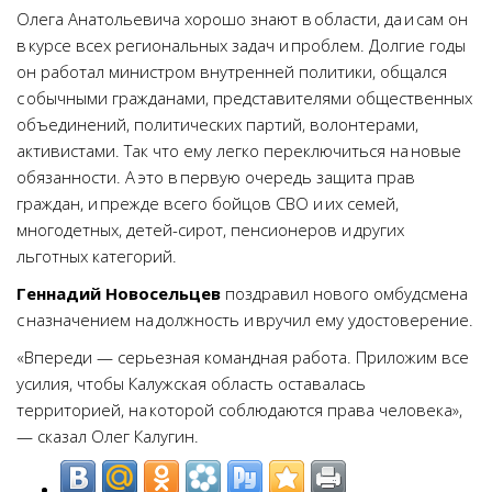
Олега Анатольевича хорошо знают в области, да и сам он
в курсе всех региональных задач и проблем. Долгие годы
он работал министром внутренней политики, общался
с обычными гражданами, представителями общественных
объединений, политических партий, волонтерами,
активистами. Так что ему легко переключиться на новые
обязанности. А это в первую очередь защита прав
граждан, и прежде всего бойцов СВО и их семей,
многодетных, детей-сирот, пенсионеров и других
льготных категорий.
Геннадий Новосельцев
поздравил нового омбудсмена
с назначением на должность и вручил ему удостоверение.
«Впереди — серьезная командная работа. Приложим все
усилия, чтобы Калужская область оставалась
территорией, на которой соблюдаются права человека»,
— сказал Олег Калугин.