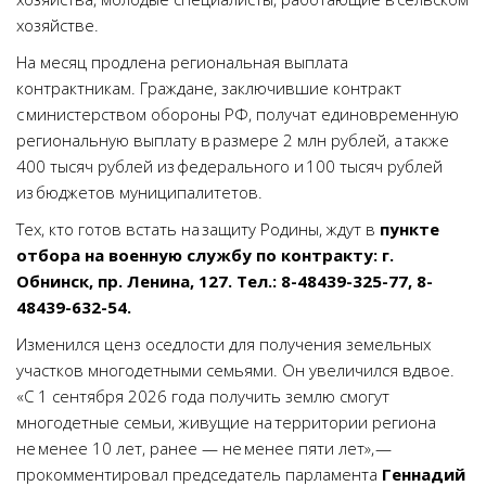
хозяйстве.
На месяц продлена региональная выплата
контрактникам. Граждане, заключившие контракт
с министерством обороны РФ, получат единовременную
региональную выплату в размере 2 млн рублей, а также
400 тысяч рублей из федерального и 100 тысяч рублей
из бюджетов муниципалитетов.
Тех, кто готов встать на защиту Родины, ждут в
пункте
отбора на военную службу по контракту: г.
Обнинск, пр. Ленина, 127. Тел.: 8-48439-325-77, 8-
48439-632-54.
Изменился ценз оседлости для получения земельных
участков многодетными семьями. Он увеличился вдвое.
«С 1 сентября 2026 года получить землю смогут
многодетные семьи, живущие на территории региона
не менее 10 лет, ранее — не менее пяти лет», —
прокомментировал председатель парламента
Геннадий