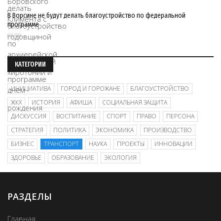
В Ворсине не будут делать благоустройство по федеральной
программе
08/08
КАТЕГОРИИ
ИНИЦИАТИВА
ГОРОД И ГОРОЖАНЕ
БЛАГОУСТРОЙСТВО
ЖКХ
ИСТОРИЯ
АФИША
СОЦИАЛЬНАЯ ЗАЩИТА
ДИСКУССИЯ
ВОСПИТАНИЕ
СПОРТ
ПРАВО
ПЕРСОНА
СТРАТЕГИЯ
ПОЛИТИКА
ЭКОНОМИКА
ПРОИЗВОДСТВО
БИЗНЕС
ТРАНСПОРТ
НАУКА
ПРОЕКТЫ
ИННОВАЦИИ
ЗДОРОВЬЕ
ОБРАЗОВАНИЕ
ЭКОЛОГИЯ
РАЗДЕЛЫ
Главная