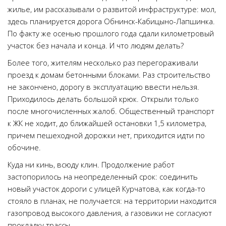
жилье, им рассказывали о развитой инфраструктуре: мол,
здесь планируется дорога Обнинск-Кабицыно-Лапшинка.
По факту же осенью прошлого года сдали километровый
участок без начала и конца. И что людям делать?
Более того, жителям несколько раз перегораживали
проезд к домам бетонными блоками. Раз строительство
не закончено, дорогу в эксплуатацию ввести нельзя.
Приходилось делать большой крюк. Открыли только
после многочисленных жалоб. Общественный транспорт
к ЖК не ходит, до ближайшей остановки 1,5 километра,
причем пешеходной дорожки нет, приходится идти по
обочине.
Куда ни кинь, всюду клин. Продолжение работ
застопорилось на неопределенный срок: соединить
новый участок дороги с улицей Курчатова, как когда-то
стояло в планах, не получается: на территории находится
газопровод высокого давления, а газовики не согласуют
прокладку трассы.